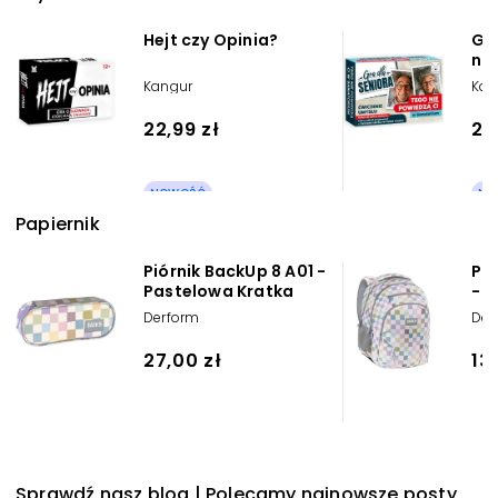
Hejt czy Opinia?
Gra
nie
sa
Kangur
Kan
22,99 zł
26
NOWOŚĆ
NO
Papiernik
Piórnik BackUp 8 A01 -
Pl
Pastelowa Kratka
- 
Derform
Der
27,00 zł
13
Sprawdź nasz blog | Polecamy najnowsze posty