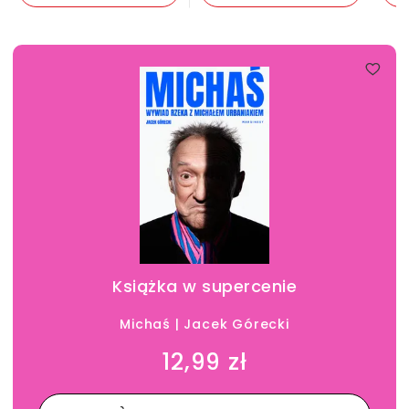
Książka w supercenie
Michaś | Jacek Górecki
12,99 zł