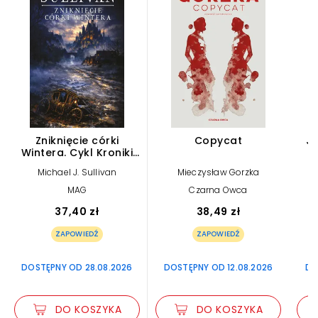
Zniknięcie córki
Copycat
Je
Wintera. Cykl Kroniki
Riyrii. Tom 4
P
Michael J. Sullivan
Mieczysław Gorzka
MAG
Czarna Owca
37,40 zł
38,49 zł
ZAPOWIEDŹ
ZAPOWIEDŹ
DOSTĘPNY OD 28.08.2026
DOSTĘPNY OD 12.08.2026
DO
DO KOSZYKA
DO KOSZYKA