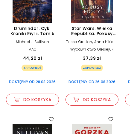
Drumindor. Cykl
Star Wars. Wielka
Kroniki Riyrii. Tom 5
Republika. Pokusy
Kr
Mocy
,
Michael J. Sullivan
Tessa Gratton
Anna Hikiert-
Bereza (tłum.)
MAG
Wydawnictwo Olesiejuk
44,20 zł
37,39 zł
ZAPOWIEDŹ
ZAPOWIEDŹ
DOSTĘPNY OD 28.08.2026
DOSTĘPNY OD 26.08.2026
DO
DO KOSZYKA
DO KOSZYKA