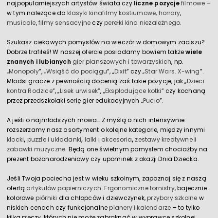
najpopularniejszych artystów świata czy
liczne pozycje
filmowe
–
w tym należące do
klasyki kina
filmy kostiumowe
,
horrory
,
musicale
,
filmy sensacyjne
czy
perełki kina niezależnego
.
Szukasz ciekawych pomysłów na wieczór w domowym zaciszu?
Dobrze trafiłeś! W naszej ofercie posiadamy bowiem także
wiele
znanych i lubianych
gier planszowych i towarzyskich
, np.
„
Monopoly
”, „
Wsiąść do pociągu
”, „
Dixit
” czy „
Star Wars. X-wing
”.
Młodsi gracze z pewnością docenią zaś takie pozycje, jak „
Dzieci
kontra Rodzice
”, „
Lisek urwisek
”, „
Eksplodujące kotki
” czy kochaną
przez przedszkolaki serię gier edukacyjnych „
Pucio
”.
A jeśli o najmłodszych mowa… Z myślą o nich intensywnie
rozszerzamy nasz asortyment o kolejne kategorie, między innymi
klocki
,
puzzle i układanki
,
lalki i akcesoria
,
zestawy kreatywne
i
zabawki muzyczne
. Będą one świetnym pomysłem chociażby na
prezent bożonarodzeniowy czy upominek z okazji Dnia Dziecka.
Jeśli Twoja pociecha jest w wieku szkolnym, zapoznaj się z naszą
ofertą
artykułów papierniczych
.
Ergonomiczne tornistry
, bajecznie
kolorowe
piórniki
dla chłopców i dziewczynek,
przybory szkolne
w
niskich cenach czy funkcjonalne
planery i kalendarze
– to tylko
kilka rzeczy, których nie może zabraknąć w wyprawce szkolnej