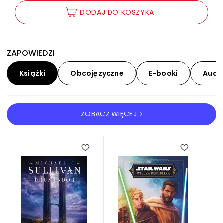
DODAJ DO KOSZYKA
ZAPOWIEDZI
Książki
Obcojęzyczne
E-booki
Audi
ZOBACZ WIĘCEJ
KSIĄŻKI