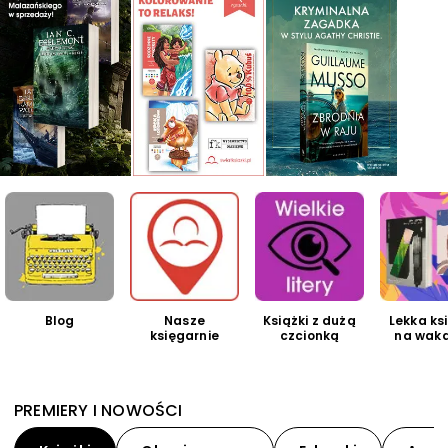
Blog
Nasze
Książki z dużą
Lekka ks
księgarnie
czcionką
na waka
PREMIERY I NOWOŚCI