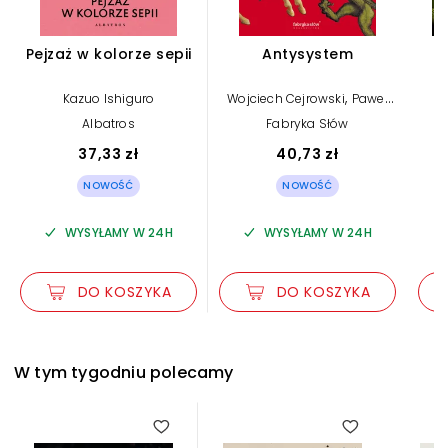
Pejzaż w kolorze sepii
Antysystem
,
Kazuo Ishiguro
Wojciech Cejrowski
Paweł
Lisicki
Albatros
Fabryka Słów
37,33 zł
40,73 zł
NOWOŚĆ
NOWOŚĆ
WYSYŁAMY W 24H
WYSYŁAMY W 24H
DO KOSZYKA
DO KOSZYKA
W tym tygodniu polecamy