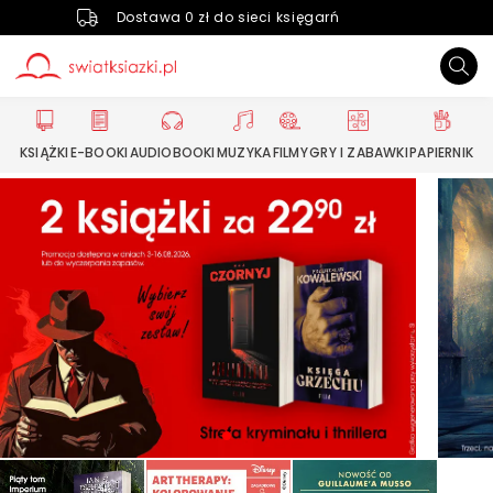
Dostawa 0 zł do sieci księgarń
KSIĄŻKI
E-BOOKI
AUDIOBOOKI
MUZYKA
FILMY
GRY I ZABAWKI
PAPIERNIK