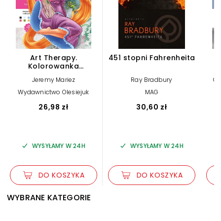
Art Therapy.
451 stopni Fahrenheita
Kolorowanka
antystresowa. Disney
ant
Jeremy Mariez
Ray Bradbury
Ch
Księżniczki. Tom 2.
D
Zagadkowe rysunki
Wydawnictwo Olesiejuk
MAG
W
26,98 zł
30,60 zł
WYSYŁAMY W 24H
WYSYŁAMY W 24H
DO KOSZYKA
DO KOSZYKA
WYBRANE KATEGORIE
LINK
LINK