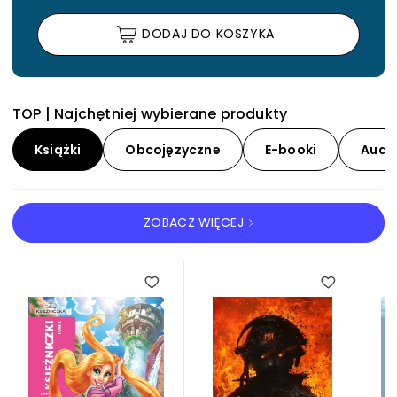
DODAJ DO KOSZYKA
TOP | Najchętniej wybierane produkty
Książki
Obcojęzyczne
E-booki
Audi
ZOBACZ WIĘCEJ
KSIĄŻKI
5.00
5.00