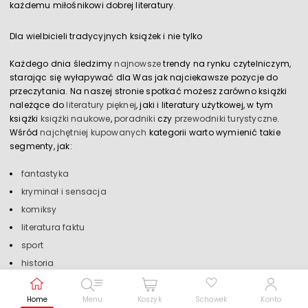
każdemu miłośnikowi dobrej literatury.
Dla wielbicieli tradycyjnych książek i nie tylko
Każdego dnia śledzimy
najnowsze
trendy na rynku czytelniczym,
starając się wyłapywać dla Was jak najciekawsze pozycje do
przeczytania. Na naszej stronie spotkać możesz zarówno książki
należące do
literatury pięknej
, jaki i literatury użytkowej, w tym
książki
książki naukowe
,
poradniki
czy
przewodniki turystyczne
.
Wśród
najchętniej kupowanych
kategorii warto wymienić takie
segmenty, jak:
Zwiększ rozmiar czcionki
fantastyka
Zmniejsz rozmiar czcionki
kryminał i sensacja
komiksy
Odwróć kolory
literatura faktu
Skala szarości
sport
historia
Pomoc w czytaniu
biografie
Podkreślenie linków
encyklopedie i słowniki
Home
Menu
Koszyk
Schowek
Konto