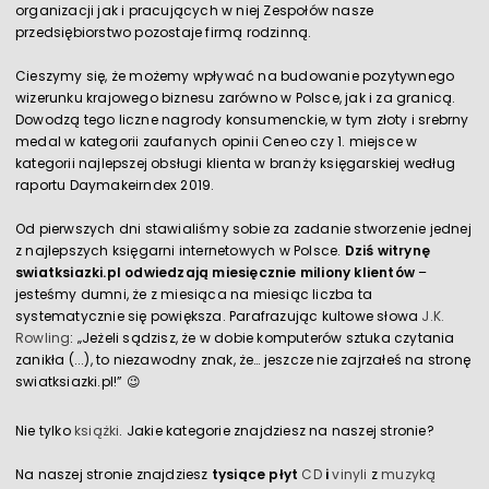
organizacji jak i pracujących w niej Zespołów nasze
przedsiębiorstwo pozostaje firmą rodzinną.
Cieszymy się, że możemy wpływać na budowanie pozytywnego
wizerunku krajowego biznesu zarówno w Polsce, jak i za granicą.
Dowodzą tego liczne nagrody konsumenckie, w tym złoty i srebrny
medal w kategorii zaufanych opinii Ceneo czy 1. miejsce w
kategorii najlepszej obsługi klienta w branży księgarskiej według
raportu Daymakeirndex 2019.
Od pierwszych dni stawialiśmy sobie za zadanie stworzenie jednej
z najlepszych księgarni internetowych w Polsce.
Dziś witrynę
swiatksiazki.pl odwiedzają miesięcznie miliony klientów
–
jesteśmy dumni, że z miesiąca na miesiąc liczba ta
systematycznie się powiększa. Parafrazując kultowe słowa
J.K.
Rowling
: „Jeżeli sądzisz, że w dobie komputerów sztuka czytania
zanikła (...), to niezawodny znak, że… jeszcze nie zajrzałeś na stronę
swiatksiazki.pl!” 😉
Nie tylko
książki
. Jakie kategorie znajdziesz na naszej stronie?
Na naszej stronie znajdziesz
tysiące płyt
CD
i
vinyli
z
muzyką