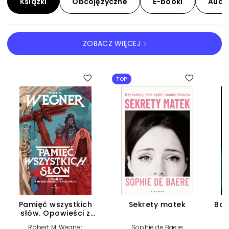
Książki
Obcojęzyczne
E-booki
Audi
ZOBACZ WIĘCEJ
KSIĄŻKI
TOP
Pamięć wszystkich
Sekrety matek
Baś
słów. Opowieści z
meekhańskiego
Robert M. Wegner
Sophie de Baere