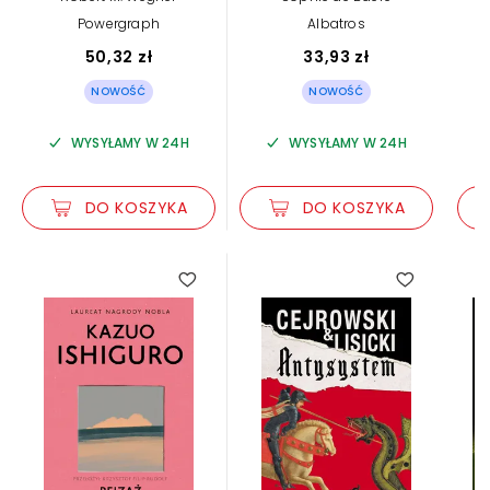
pogranicza. Tom 4
Powergraph
Albatros
50,32 zł
33,93 zł
NOWOŚĆ
NOWOŚĆ
WYSYŁAMY W 24H
WYSYŁAMY W 24H
DO KOSZYKA
DO KOSZYKA