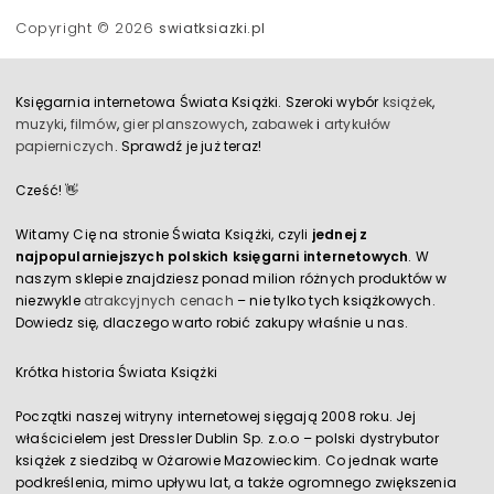
Copyright © 2026
swiatksiazki.pl
Księgarnia internetowa Świata Książki. Szeroki wybór
książek
,
muzyki
,
filmów
,
gier planszowych
,
zabawek
i
artykułów
papierniczych
. Sprawdź je już teraz!
Cześć! 👋
Witamy Cię na stronie Świata Książki, czyli
jednej z
najpopularniejszych polskich księgarni internetowych
. W
naszym sklepie znajdziesz ponad milion różnych produktów w
niezwykle
atrakcyjnych cenach
– nie tylko tych książkowych.
Dowiedz się, dlaczego warto robić zakupy właśnie u nas.
Krótka historia Świata Książki
Początki naszej witryny internetowej sięgają 2008 roku. Jej
właścicielem jest Dressler Dublin Sp. z.o.o – polski dystrybutor
książek z siedzibą w Ożarowie Mazowieckim. Co jednak warte
podkreślenia, mimo upływu lat, a także ogromnego zwiększenia