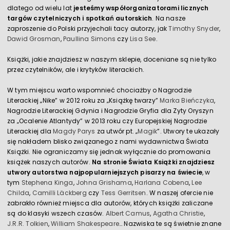
dlatego od wielu lat
jesteśmy współorganizatorami licznych
targów czytelniczych i spotkań autorskich
. Na nasze
zaproszenie do Polski przyjechali tacy autorzy, jak
Timothy Snyder
,
Dawid Grosman
,
Paullina Simons
czy
Lisa See
.
Książki, jakie znajdziesz w naszym sklepie, doceniane są nie tylko
przez czytelników, ale i krytyków literackich.
W tym miejscu warto wspomnieć chociażby o Nagrodzie
Literackiej „Nike” w 2012 roku za „Książkę twarzy”
Marka Bieńczyka
,
Nagrodzie Literackiej Gdynia i Nagrodzie Gryfia dla Zyty Oryszyn
za „Ocalenie Atlantydy” w 2013 roku czy Europejskiej Nagrodzie
Literackiej dla
Magdy Parys
za utwór pt. „
Magik
”. Utwory te ukazały
się nakładem blisko związanego z nami wydawnictwa Świata
Książki. Nie ograniczamy się jednak wyłącznie do promowania
książek naszych autorów.
Na stronie Świata Książki znajdziesz
utwory autorstwa najpopularniejszych pisarzy na świecie
, w
tym
Stephena Kinga
,
Johna Grishama
,
Harlana Cobena
,
Lee
Childa
,
Camilli Läckberg
czy
Tess Gerritsen
. W naszej ofercie nie
zabrakło również miejsca dla autorów, których książki zaliczane
są do klasyki wszech czasów.
Albert Camus
,
Agatha Christie
,
J.R.R. Tolkien
,
William Shakespeare
… Nazwiska te są świetnie znane