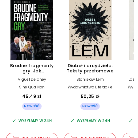
Brudne fragmenty
Diabeł i arcydzieło.
M
gry. Jak
Teksty przełomowe
sportswashing,
Miguel Delaney
Stanisław Lem
Lász
chciwość i korupcja
przejęły współczesny
Sine Qua Non
Wydawnictwo Literackie
Wyda
futbol
45,49 zł
50,25 zł
NOWOŚĆ
NOWOŚĆ
WYSYŁAMY W 24H
WYSYŁAMY W 24H
W