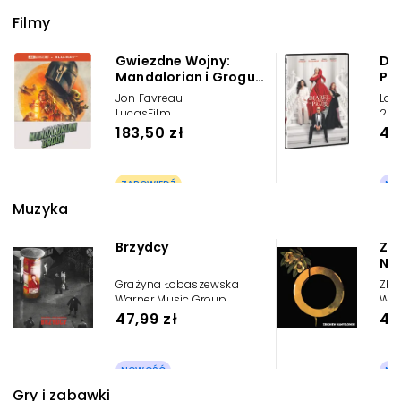
Filmy
Gwiezdne Wojny:
Dia
Mandalorian i Grogu
Pr
(2 Blu-ray 4K)
Jon Favreau
Lau
Steelbook
LucasFilm
20t
183,50 zł
42
ZAPOWIEDŹ
NO
Muzyka
Brzydcy
Zb
Na
Grażyna Łobaszewska
Zbi
Warner Music Group
War
47,99 zł
49
NOWOŚĆ
NO
Gry i zabawki