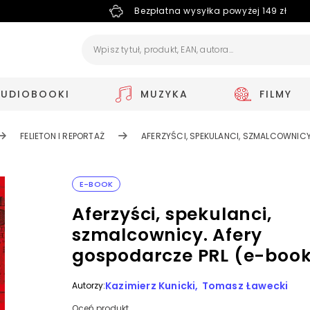
Bezpłatna wysyłka powyżej 149 zł
AUDIOBOOKI
MUZYKA
FILMY
FELIETON I REPORTAŻ
AFERZYŚCI, SPEKULANCI, SZMALCOWNICY
E-BOOK
Aferzyści, spekulanci,
szmalcownicy. Afery
gospodarcze PRL (e-boo
Kazimierz Kunicki
Tomasz Ławecki
Autorzy:
Oceń produkt