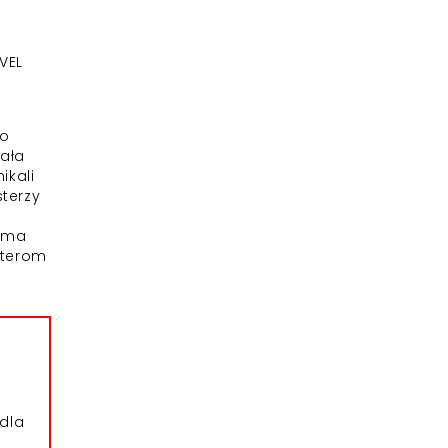
VEL
no
gała
ikali
terzy
ę ma
sterom
dla