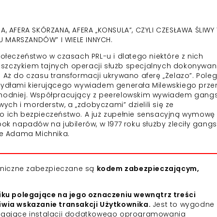
A, AFERA SKÓRZANA, AFERA „KONSULA”, CZYLI CZESŁAWA ŚLIWY 
 MARSZANDÓW” I WIELE INNYCH.
eczeństwo w czasach PRL-u i dlatego niektóre z nich
aszczykiem tajnych operacji służb specjalnych dokonywa
 Aż do czasu transformacji ukrywano aferę „Żelazo”. Pole
zydłami kierującego wywiadem generała Milewskiego przen
chodniej. Współpracujący z peerelowskim wywiadem gangs
ch i morderstw, a „zdobyczami” dzielili się ze
 o ich bezpieczeństwo. A już zupełnie sensacyjną wymow
bok napadów na jubilerów, w 1977 roku służby zleciły gang
e Adama Michnika.
roniczne zabezpieczane są
kodem zabezpieczającym,
iku polegające na jego oznaczeniu wewnątrz treści
iwia wskazanie transakcji Użytkownika.
Jest to wygodne 
agające instalacji dodatkowego oprogramowania