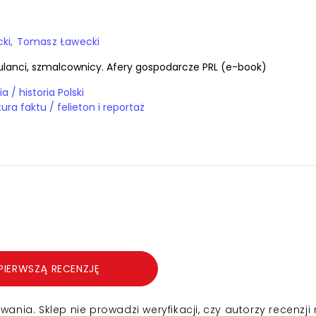
cki
Tomasz Ławecki
kulanci, szmalcownicy. Afery gospodarcze PRL (e-book)
E-booki / historia / historia Polski
E-booki / literatura faktu / felieton i reportaż
PIERWSZĄ RECENZJĘ
nia. Sklep nie prowadzi weryfikacji, czy autorzy recenzji 