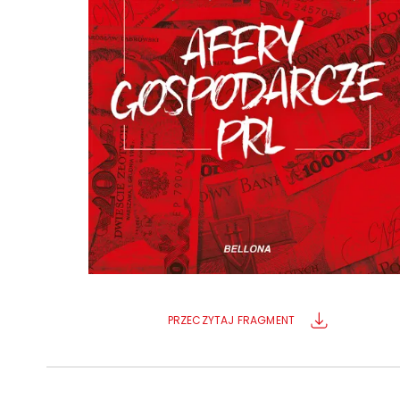
Powiększony kursor
Pomoc w czytaniu
Podkreślenie linków
PRZECZYTAJ FRAGMENT