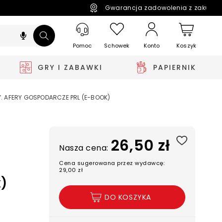
Gwarancja zadowolenia z zakupó
Pomoc
Schowek
Koszyk
Konto
GRY I ZABAWKI
PAPIERNIK
. AFERY GOSPODARCZE PRL (E-BOOK)
26,50 zł
Nasza cena:
Cena sugerowana przez wydawcę:
29,00 zł
k)
DO KOSZYKA