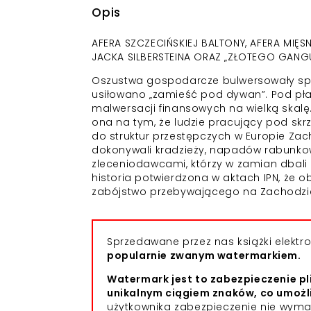
Opis
AFERA SZCZECIŃSKIEJ BALTONY, AFERA MIĘSN
JACKA SILBERSTEINA ORAZ „ZŁOTEGO GANGU
Oszustwa gospodarcze bulwersowały społ
usiłowano „zamieść pod dywan”. Pod pł
malwersacji finansowych na wielką skalę.
ona na tym, że ludzie pracujący pod skr
do struktur przestępczych w Europie Za
dokonywali kradzieży, napadów rabunkowy
zleceniodawcami, którzy w zamian dbali
historia potwierdzona w aktach IPN, że o
zabójstwo przebywającego na Zachodzi
Sprzedawane przez nas książki elekt
popularnie zwanym watermarkiem.
Watermark jest to zabezpieczenie pl
unikalnym ciągiem znaków, co umożl
użytkownika zabezpieczenie nie wym