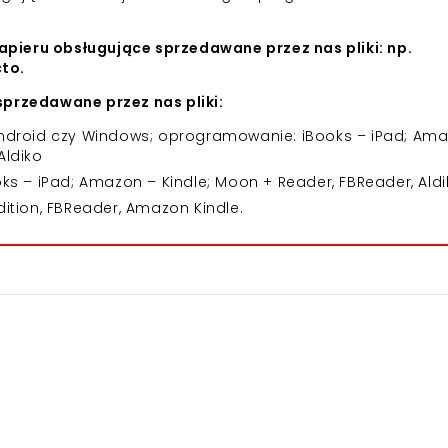
apieru obsługujące sprzedawane przez nas pliki: np.
cto.
przedawane przez nas pliki:
 Android czy Windows; oprogramowanie: iBooks – iPad; Am
Aldiko
 – iPad; Amazon – Kindle; Moon + Reader, FBReader, Aldi
dition, FBReader, Amazon Kindle.