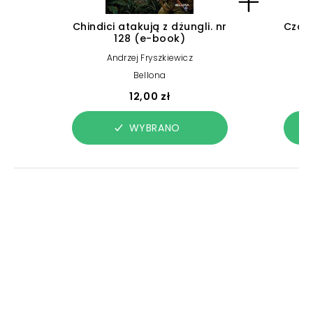
Chindici atakują z dżungli. nr
Czarn
128 (e-book)
Andrzej Fryszkiewicz
Bellona
12,00 zł
WYBRANO