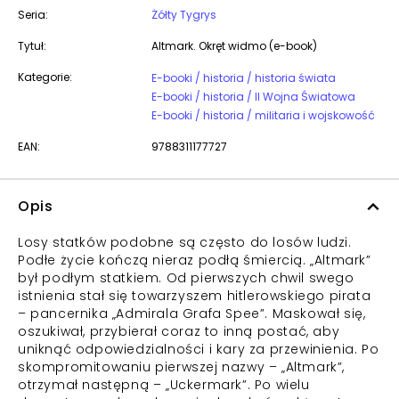
Seria:
Żółty Tygrys
Tytuł:
Altmark. Okręt widmo (e-book)
Kategorie:
E-booki / historia / historia świata
E-booki / historia / II Wojna Światowa
E-booki / historia / militaria i wojskowość
EAN:
9788311177727
Opis
Losy statków podobne są często do losów ludzi.
Podłe życie kończą nieraz podłą śmiercią. „Altmark”
był podłym statkiem. Od pierwszych chwil swego
istnienia stał się towarzyszem hitlerowskiego pirata
– pancernika „Admirala Grafa Spee”. Maskował się,
oszukiwał, przybierał coraz to inną postać, aby
uniknąć odpowiedzialności i kary za przewinienia. Po
skompromitowaniu pierwszej nazwy – „Altmark”,
otrzymał następną – „Uckermark”. Po wielu