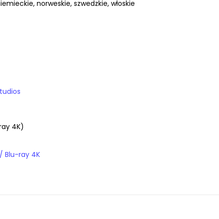
niemieckie, norweskie, szwedzkie, włoskie
tudios
ray 4K)
Filmy / Blu-ray / Blu-ray 4K