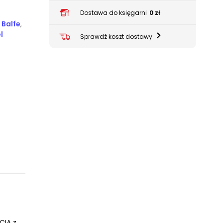
Dostawa do księgarni
0 zł
 Balfe
,
l
Sprawdź koszt dostawy
CIA z