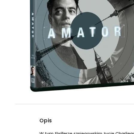
Powiększony kursor
Pomoc w czytaniu
Podkreślenie linków
Opis
W tym thrillerze szpiegowskim życie Charlieg