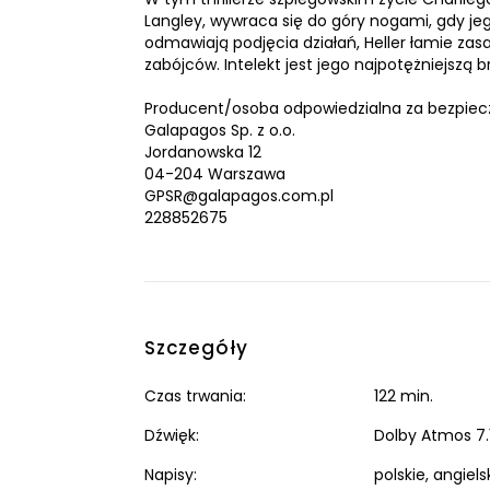
Langley, wywraca się do góry nogami, gdy je
odmawiają podjęcia działań, Heller łamie za
zabójców. Intelekt jest jego najpotężniejszą b
Producent/osoba odpowiedzialna za bezpiec
Galapagos Sp. z o.o.
Jordanowska 12
04-204 Warszawa
GPSR@galapagos.com.pl
228852675
Szczegóły
Czas trwania:
122 min.
Dźwięk:
Dolby Atmos 7.1 
Napisy:
polskie, angiels