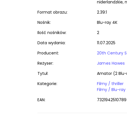
niderlandzkie, 
Format obrazu:
2.39:1
Nośnik:
Blu-ray 4K
Ilość nośników:
2
Data wydania:
11.07.2025
Producent:
20th Century S
Reżyser:
James Hawes
Tytuł:
Amator (2 Blu-
Kategorie:
Filmy / thriller
EAN:
7321942510789