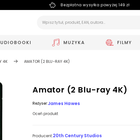
Bezpłatna wysyłka powyżej 149 zł
AUDIOBOOKI
MUZYKA
FILMY
Y 4K
AMATOR (2 BLU-RAY 4K)
Amator (2 Blu-ray 4K)
James Hawes
Reżyser:
Oceń produkt
20th Century Studios
Producent: