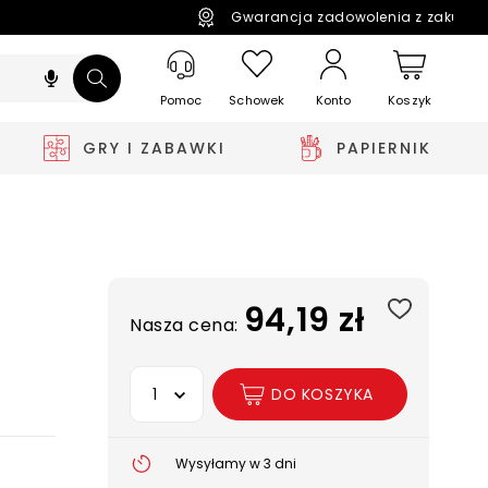
Gwarancja zadowolenia z zakupó
Pomoc
Schowek
Koszyk
Konto
GRY I ZABAWKI
PAPIERNIK
94,19 zł
Nasza cena:
Wybierz opcję
DO KOSZYKA
Wysyłamy w 3 dni