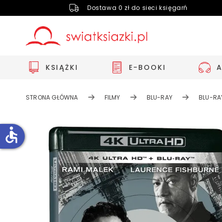
Dostawa 0 zł do sieci księgarń
KSIĄŻKI
E-BOOKI
STRONA GŁÓWNA
FILMY
BLU-RAY
BLU-RA
accessible
Zwiększ rozmiar czcionki
Zmniejsz rozmiar czcionki
Odwróć kolory
Skala szarości