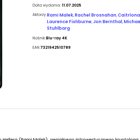
Data wydania:
11.07.2025
Aktorzy:
Rami Malek
Rachel Brosnahan
Caitríona
,
,
Laurence Fishburne
Jon Bernthal
Michae
,
,
Stuhlbarg
Nośnik:
Blu-ray 4K
EAN:
7321942510789
o Hellera (Rami Malek), genialnego introwertycznego kryptologa 