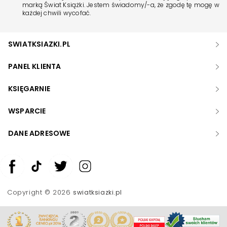
marką Świat Książki. Jestem świadomy/-a, że zgodę tę mogę w
każdej chwili wycofać.
SWIATKSIAZKI.PL
PANEL KLIENTA
KSIĘGARNIE
WSPARCIE
DANE ADRESOWE
Zwiększ rozmiar czcionki
Zmniejsz rozmiar czcionki
Copyright © 2026
swiatksiazki.pl
Odwróć kolory
Skala szarości