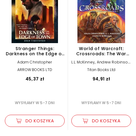
Stranger Things:
World of Warcraft:
Darkness on the Edge of
Crossroads: The War
Town (Stranger Things
Within Anthology
,
,
Adam Christopher
L.L. McKinney
Andrew Robinson
2)
Adam Christopher
ARROW BOOKS LTD
Titan Books Ltd
45,37 zł
94,91 zł
WYSYŁAMY W 5-7 DNI
WYSYŁAMY W 5-7 DNI
DO KOSZYKA
DO KOSZYKA
Zwiększ rozmiar czcionki