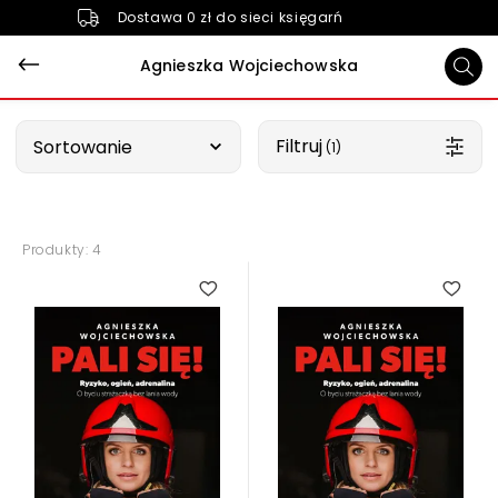
Dostawa 0 zł do sieci księgarń
Agnieszka Wojciechowska
Wybierz opcję
Filtruj
Sortowanie
 (1)
Produkty: 4