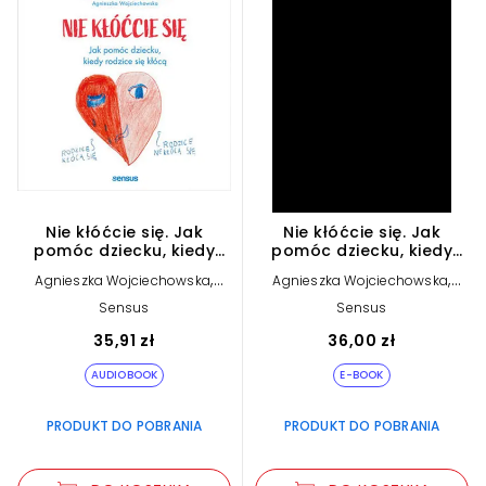
Nie kłóćcie się. Jak
Nie kłóćcie się. Jak
pomóc dziecku, kiedy
pomóc dziecku, kiedy
rodzice się kłócą (plik
rodzice się kłócą (e-
,
,
Agnieszka Wojciechowska
Agnieszka Wojciechowska
audio)
book)
Anna Maria Wesołowska
Anna Maria Wesołowska
Sensus
Sensus
35,91 zł
36,00 zł
AUDIOBOOK
E-BOOK
PRODUKT DO POBRANIA
PRODUKT DO POBRANIA