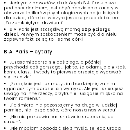
Jednym z powodów, dla których B.A. Paris pisze
pod pseudonimem, jest chęć oddzielenia kariery w
obszarze thrillerów psychologicznych od jej książek
dla dzieci, które ta tworzyła jeszcze przed debiutem
„Za zamkniętymi drzwiami”.
B.A. Paris jest szczęśliwą mamą
aż pięciorga
dzieci.
Pewnym zaskoczeniem może być dla wielu
zapewne fakt, że są to… same córki!
B.A. Paris – cytaty
„Czasami zdarza się coś złego, a później
przychodzi coś gorszego… jak to, że okłamuje cię ktoś,
komu ufasz… i wtedy to pierwsze przestaje wydawać
się takie złe”.
„Szczęście jest jak motyl; im bardziej się za nim
uganiasz, tym bardziej się wymyka. Ale jeśli skierujesz
uwagę na inne rzeczy, przyfrunie i usiądzie miękko na
twoim ramieniu”.
„Po śmierci nie pozostajemy na długo w ludzkiej
pamięci, nie licząc osób, które noszą nas w sercu”.
„Nic nie pozbawia nas sił równie skutecznie, co
strach”.
„Nie mogłam pogodzić się z myślą, że jego uroda