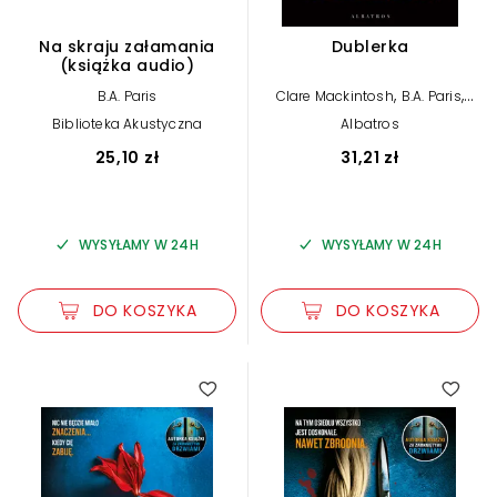
Na skraju załamania
Dublerka
(książka audio)
,
,
B.A. Paris
Clare Mackintosh
B.A. Paris
,
Sophie Hannah
Holly Brown
Biblioteka Akustyczna
Albatros
25,10 zł
31,21 zł
WYSYŁAMY W 24H
WYSYŁAMY W 24H
DO KOSZYKA
DO KOSZYKA