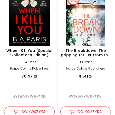
When I Kill You (Special
The Breakdown: The
Collector’s Edition)
gripping thriller from the
bestselling author of
B.A. Paris
B.A. Paris
Behind Closed Doors
HarperCollins Publishers
HarperCollins Publishers
70,97 zł
41,41 zł
WYSYŁAMY W 5-7 DNI
WYSYŁAMY W 5-7 DNI
DO KOSZYKA
DO KOSZYKA