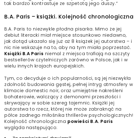
tak bardzo kontrastuje ze szpetotą jego duszy.”
B.A. Paris – książki. Kolejność chronologiczna
B.A. Paris to niezwykle płodna pisarka. Mimo że jej
debiut literacki miał miejsce stosunkowo niedawno,
jak dotąd ukazało się już aż 8 książek jej autorstwa – i
nic nie wskazuje na to, aby na tym miała poprzestać.
Książki B.A Paris
niemal z miejsca trafiają na szczyty
bestsellerów czytelniczych zarówno w Polsce, jak i w
wielu innych krajach europejskich.
Tym, co decyduje o ich popularności, są jej niezwykła
zdolność budowania gęstej, pełnej intryg atmosfery w
klimacie domestic noir, oraz umiejętnie nakreśleni
bohaterowie, walczący z demonami przeszłości i
skrywający w sobie szereg tajemnic. Książki jej
autorstwa to rzecz, której nie może zabraknąć na
półce żadnego miłośnika thrillerów psychologicznych!
Kolejność chronologiczna
powieści B.A. Paris
wygląda następująco: