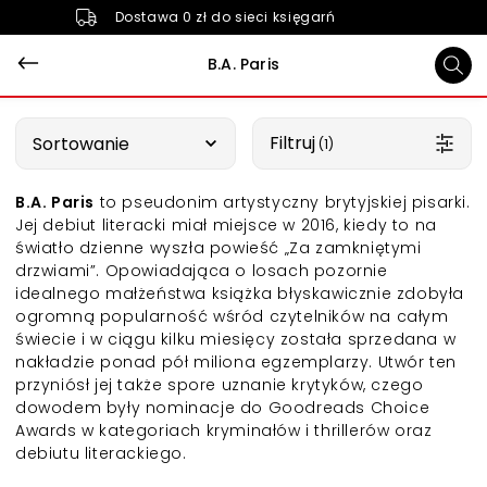
Dostawa 0 zł do sieci księgarń
B.A. Paris
Wybierz opcję
Filtruj
Sortowanie
 (1)
B.A. Paris
to pseudonim artystyczny brytyjskiej pisarki.
Jej debiut literacki miał miejsce w 2016, kiedy to na
światło dzienne wyszła
powieść „Za zamkniętymi
drzwiami”. Opowiadająca o losach pozornie
idealnego małżeństwa książka błyskawicznie zdobyła
ogromną popularność wśród czytelników na całym
świecie i w ciągu kilku miesięcy została sprzedana w
nakładzie ponad pół miliona egzemplarzy. Utwór ten
przyniósł jej także spore uznanie krytyków, czego
dowodem były nominacje do Goodreads Choice
Awards w kategoriach kryminałów i thrillerów oraz
debiutu literackiego.