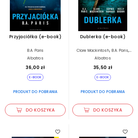
Przyjaciółka (e-book)
Dublerka (e-book)
,
,
B.A. Paris
Clare Mackintosh
B.A. Paris
,
Sophie Hannah
Holly Brown
Albatros
Albatros
36,00 zł
35,50 zł
E-BOOK
E-BOOK
PRODUKT DO POBRANIA
PRODUKT DO POBRANIA
DO KOSZYKA
DO KOSZYKA