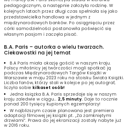
pedagogicznym, a następnie założyła rodzinę. W
kolejnych latach przez długi czas spełniała się jako
przedstawicielka handlowa w jednym z
międzynarodowych banków. Po osiągnięciu przez
córki samodzielności postanowiła poświęcić się
własnym pasjom i zaczęła pisać.
B.A. Paris – autorka o wielu twarzach.
Ciekawostki na jej temat
B.A Paris miała okazję gościć w naszym kraju.
Polscy miłośnicy jej twórczości mogli spotkać ją
podczas Międzynarodowych Targów Książki w
Warszawie w maju 2023 roku na stoisku Świata Książki.
Liczba fanów, którzy stali w kolejce po jej autograf,
liczyła sobie
kilkaset osób!
Jedna książka B.A. Paris sprzedaje się w naszym
kraju zaledwie w ciągu…
2,5 minuty.
Daje to rocznie
ponad 200 tysięcy kupionych egzemplarzy!
W najbliższym czasie planowana jest premiera
adaptacji filmowej jej książki pt. „Za zamkniętymi
drzwiami”. Prawa do jej ekranizacji zostały nabyte już
w 2016 roku.