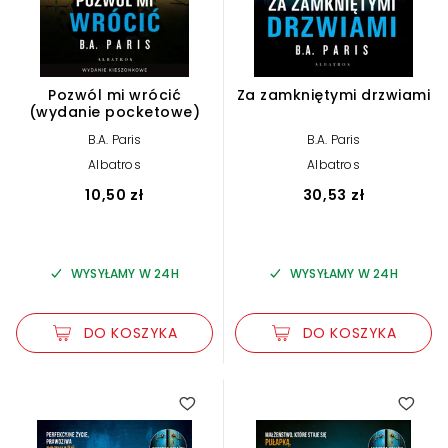
Pozwól mi wrócić
Za zamkniętymi drzwiami
(wydanie pocketowe)
B.A. Paris
B.A. Paris
Albatros
Albatros
10,50 zł
30,53 zł
WYSYŁAMY W 24H
WYSYŁAMY W 24H
DO KOSZYKA
DO KOSZYKA
4.80
4.25