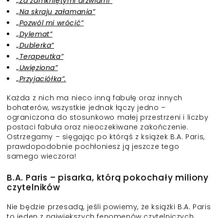
„Za zamkniętymi drzwiami”
„Na skraju załamania”
„Pozwól mi wrócić”
„Dylemat”
„Dublerka”
„Terapeutka”
„Uwięziona”
„Przyjaciółka”.
Każda z nich ma nieco inną fabułę oraz innych
bohaterów, wszystkie jednak łączy jedno –
ograniczona do stosunkowo małej przestrzeni i liczby
postaci fabuła oraz nieoczekiwane zakończenie.
Ostrzegamy – sięgając po którąś z książek B.A. Paris,
prawdopodobnie pochłoniesz ją jeszcze tego
samego wieczora!
B.A. Paris – pisarka, którą pokochały miliony
czytelników
Nie będzie przesadą, jeśli powiemy, że książki B.A. Paris
to jeden z największych fenomenów czytelniczych