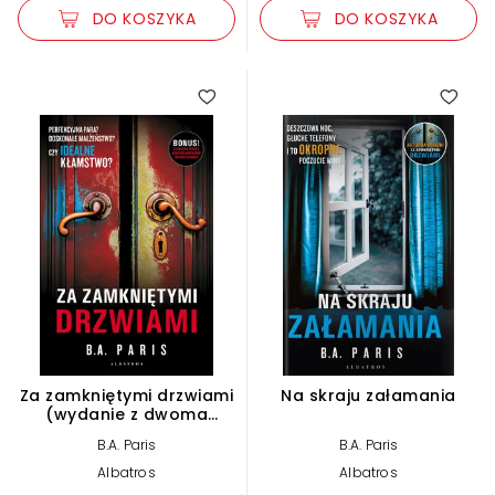
DO KOSZYKA
DO KOSZYKA
5.00
4.00
Za zamkniętymi drzwiami
Na skraju załamania
(wydanie z dwoma
opowiadaniami)
B.A. Paris
B.A. Paris
Albatros
Albatros