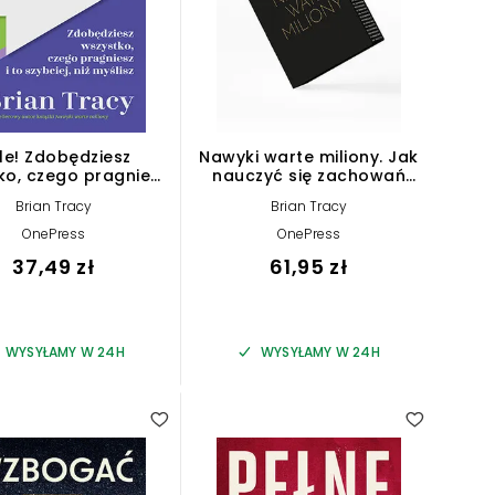
le! Zdobędziesz
Nawyki warte miliony. Jak
ko, czego pragniesz
nauczyć się zachowań
szybciej, niż myślisz
przynoszących bogactwo
Brian Tracy
Brian Tracy
(premium)
OnePress
OnePress
37,49 zł
61,95 zł
WYSYŁAMY W 24H
WYSYŁAMY W 24H