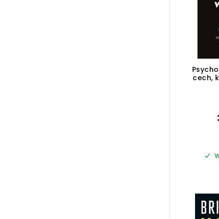
Psycho
cech, 
oddzi
W