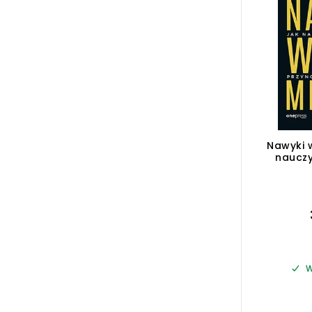
Nawyki w
nauczy
przynos
W