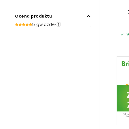
Ocena produktu
5 gwiazdek
1
W