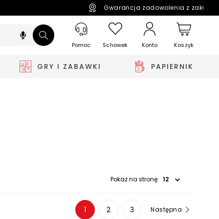
Gwarancja zadowolenia z zakupó
Pomoc
Schowek
Koszyk
Konto
GRY I ZABAWKI
PAPIERNIK
Wybierz opcję
Pokaż na stronę:
1
2
3
Następna