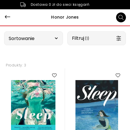
Dostawa 0 zł do sieci księgarń
Honor Jones
Wybierz opcję
Filtruj
Sortowanie
 (1)
Produkty: 3