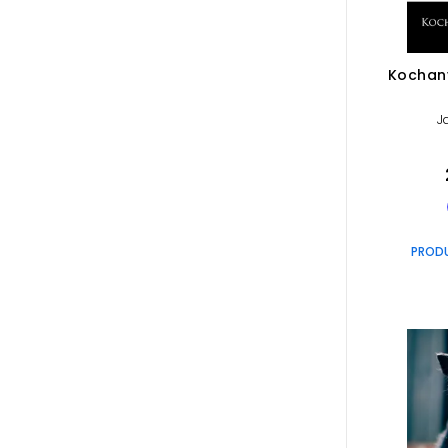
Kochany
J
PROD