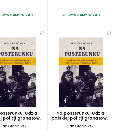
WYSYŁAMY W 24H
WYSYŁAMY W 24H
2.00
1.00
osterunku. Udział
Na posterunku. Udział
j policji granatowej
polskiej policji granatowej
inalnej w Zagładzie
i kryminalnej w zagładzie
Jan Grabowski
Jan Grabowski
Żydów
Żydów