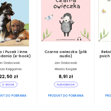
o i Pucek i inne
Czarna owieczka (plik
Reksi
dania (e-book)
audio)
psich 
an Grabowski
Jan Grabowski
sza Księgarnia
Miasto Książek
22,50 zł
8,91 zł
E-BOOK
AUDIOBOOK
UKT DO POBRANIA
PRODUKT DO POBRANIA
PRO