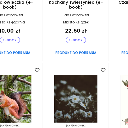
a owieczka (e-
Kochany zwierzyniec (e-
Cza
book)
book)
an Grabowski
Jan Grabowski
sza Księgarnia
Miasto Książek
10,00 zł
22,50 zł
E-BOOK
E-BOOK
UKT DO POBRANIA
PRODUKT DO POBRANIA
PRO