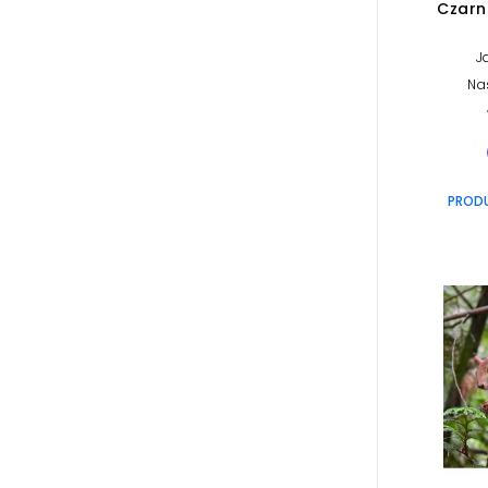
Czarn
J
Na
PROD