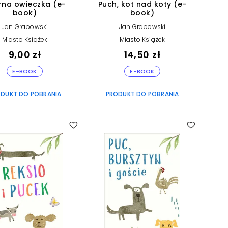
rna owieczka (e-
Puch, kot nad koty (e-
book)
book)
Jan Grabowski
Jan Grabowski
Miasto Książek
Miasto Książek
9,00 zł
14,50 zł
E-BOOK
E-BOOK
DUKT DO POBRANIA
PRODUKT DO POBRANIA