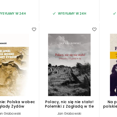
YSYŁAMY W 24H
WYSYŁAMY W 24H
nie: Polska wobec
Polacy, nic się nie stało!
Na p
głady Żydów
Polemiki z Zagładą w tle
polskie
i krym
an Grabowski
Jan Grabowski