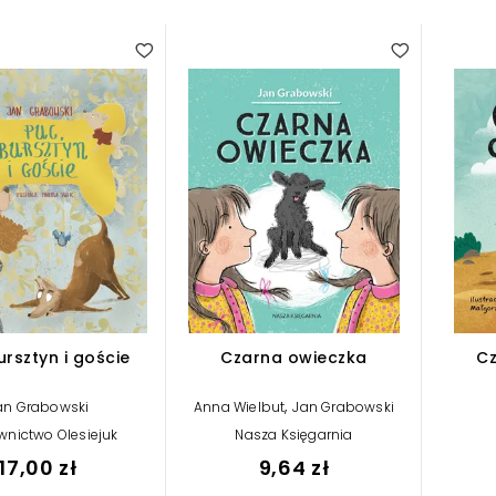
ursztyn i goście
Czarna owieczka
Cz
,
an Grabowski
Anna Wielbut
Jan Grabowski
nictwo Olesiejuk
Nasza Księgarnia
17,00 zł
9,64 zł