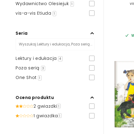
Wydawnictwo Olesiejuk
vi
1
vis-a-vis Etiuda
1
Seria
W
Lektury i edukacja
4
Poza serią
3
One Shot
1
Ocena produktu
2 gwiazdki
1
1 gwiazdka
1