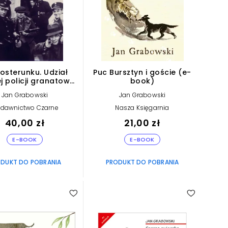
osterunku. Udział
Puc Bursztyn i goście (e-
j policji granatowej
book)
inalnej w Zagładzie
Jan Grabowski
Jan Grabowski
ydów (e-book)
dawnictwo Czarne
Nasza Księgarnia
40,00 zł
21,00 zł
E-BOOK
E-BOOK
DUKT DO POBRANIA
PRODUKT DO POBRANIA