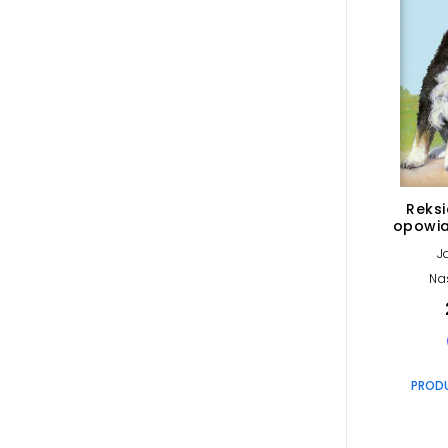
Reksi
opowia
J
Na
PROD