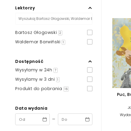
Powiększony kursor
Lektorzy
Pomoc w czytaniu
Podkreślenie linków
Bartosz Głogowski
2
Waldemar Barwiński
1
Dostępność
Wysyłamy w 24h
7
Wysyłamy w 3 dni
1
Produkt do pobrania
16
Puc, B
J
Data wydania
Wydaw
-