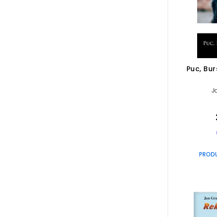
Puc, Bur
J
PROD