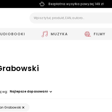
Bezpłatna wysyłka powyżej 149 zł
AUDIOBOOKI
MUZYKA
FILMY
Grabowski
Wybierz opcję
uj wg:
an Grabowski