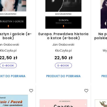
sztyn i goście (e-
Europa. Prawdziwa historia
Na p
book)
o kotce (e-book)
polskie
i krym
an Grabowski
Jan Grabowski
Ż
KtoCzyta.pl
KtoCzyta.pl
Wy
22,50 zł
22,50 zł
E-BOOK
E-BOOK
UKT DO POBRANIA
PRODUKT DO POBRANIA
PRO