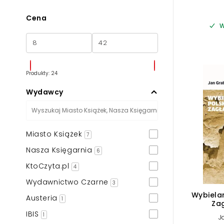
Cena
W
Produkty: 24
Wydawcy
Miasto Książek
7
Nasza Księgarnia
6
KtoCzyta.pl
4
Wydawnictwo Czarne
3
Wybiela
Austeria
1
Za
IBIS
1
J