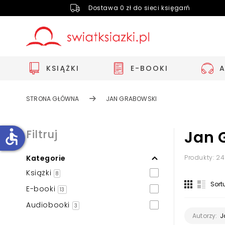
Dostawa 0 zł do sieci księgarń
KSIĄŻKI
E-BOOKI
STRONA GŁÓWNA
JAN GRABOWSKI
accessible
Filtruj
Jan 
Kategorie
Produkty: 24
Zwiększ rozmiar czcionki
Książki
8
Zmniejsz rozmiar czcionki
Sort
E-booki
13
Odwróć kolory
Audiobooki
3
Skala szarości
J
Autorzy: