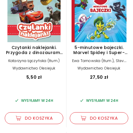
Czytanki naklejanki.
5-minutowe bajeczki.
Przygoda z dinozaurami.
Marvel Spidey i Super-
Disney Pixar Auta w
kumple
,
Katarzyna Łączyńska (tłum.)
Ewa Tarnowska (tłum.)
Steve
trasie
,
Behling
Katarzyna Łączyńska
Wydawnictwo Olesiejuk
Wydawnictwo Olesiejuk
(tłum.)
5,50 zł
27,50 zł
WYSYŁAMY W 24H
WYSYŁAMY W 24H
DO KOSZYKA
DO KOSZYKA