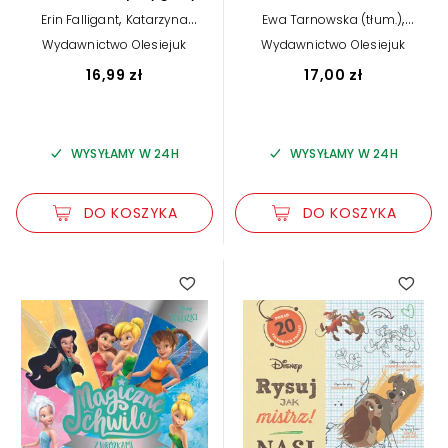
Disney Pixar
,
,
Erin Falligant
Katarzyna
Ewa Tarnowska (tłum.)
,
Łączyńska (tłum.)
Katarzyna Łączyńska (tłum.)
Wydawnictwo Olesiejuk
Wydawnictwo Olesiejuk
praca zbiorowa
16,99 zł
17,00 zł
WYSYŁAMY W 24H
WYSYŁAMY W 24H
DO KOSZYKA
DO KOSZYKA
5.00