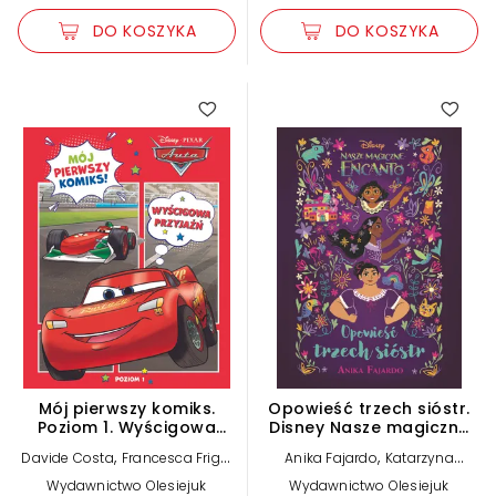
DO KOSZYKA
DO KOSZYKA
5.00
4.65
Mój pierwszy komiks.
Opowieść trzech sióstr.
Poziom 1. Wyścigowa
Disney Nasze magiczne
przyjaźń. Disney Pixar
Encanto
,
,
,
Davide Costa
Francesca Frigo
Anika Fajardo
Katarzyna
Auta
Katarzyna Łączyńska (tłum.)
Łączyńska (tłum.)
Wydawnictwo Olesiejuk
Wydawnictwo Olesiejuk