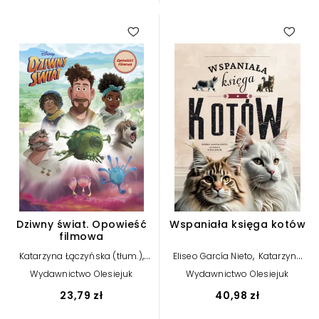
5.00
Dziwny świat. Opowieść
Wspaniała księga kotów
filmowa
,
,
Katarzyna Łączyńska (tłum.)
Eliseo García Nieto
Katarzyna
,
Suzanne Francis
Łączyńska (tłum.)
Pippa Boom
Wydawnictwo Olesiejuk
Wydawnictwo Olesiejuk
(ilustr.)
23,79 zł
40,98 zł