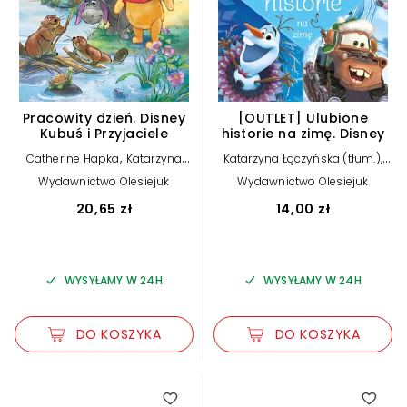
Pracowity dzień. Disney
[OUTLET] Ulubione
Kubuś i Przyjaciele
historie na zimę. Disney
,
,
Catherine Hapka
Katarzyna
Katarzyna Łączyńska (tłum.)
,
Łączyńska (tłum.)
Federico
praca zbiorowa
Wydawnictwo Olesiejuk
Wydawnictwo Olesiejuk
,
Mancuso (ilustr.)
Alessia
Pastorello (ilustr.)
20,65 zł
14,00 zł
WYSYŁAMY W 24H
WYSYŁAMY W 24H
DO KOSZYKA
DO KOSZYKA