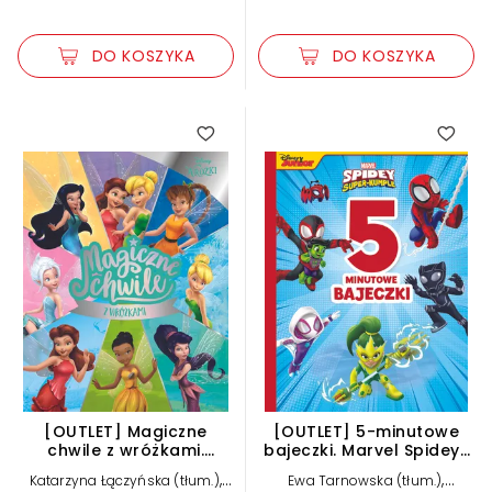
DO KOSZYKA
DO KOSZYKA
[OUTLET] Magiczne
[OUTLET] 5-minutowe
chwile z wróżkami.
bajeczki. Marvel Spidey i
Disney
Super-kumple
,
,
Katarzyna Łączyńska (tłum.)
Ewa Tarnowska (tłum.)