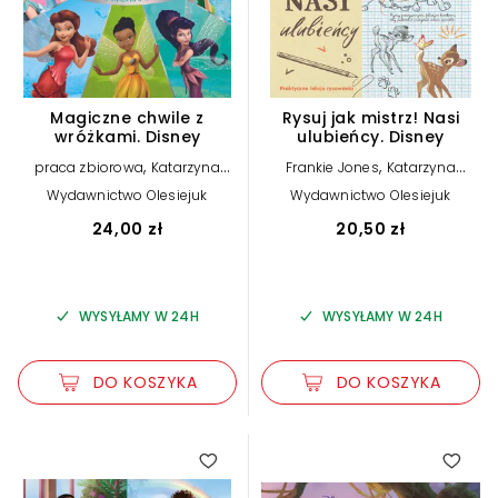
Magiczne chwile z
Rysuj jak mistrz! Nasi
wróżkami. Disney
ulubieńcy. Disney
,
,
praca zbiorowa
Katarzyna
Frankie Jones
Katarzyna
Łączyńska (tłum.)
Łączyńska (tłum.)
Wydawnictwo Olesiejuk
Wydawnictwo Olesiejuk
24,00 zł
20,50 zł
WYSYŁAMY W 24H
WYSYŁAMY W 24H
DO KOSZYKA
DO KOSZYKA
5.00