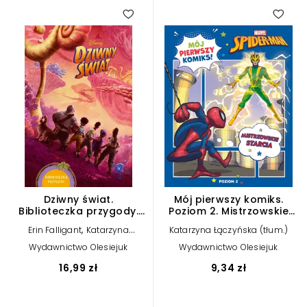
4.00
Dziwny świat.
Mój pierwszy komiks.
Biblioteczka przygody.
Poziom 2. Mistrzowskie
Disney
starcia. Marvel Spider-
,
Erin Falligant
Katarzyna
Katarzyna Łączyńska (tłum.)
Man
Łączyńska (tłum.)
Wydawnictwo Olesiejuk
Wydawnictwo Olesiejuk
16,99 zł
9,34 zł