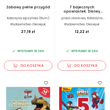
Zabawy pełne przygód
7 bajecznych
opowiastek. Disney
Kubuś i Przyjaciele
,
Katarzyna Łączyńska (tłum.)
praca zbiorowa
Katarzyna
Łączyńska (tłum.)
Wydawnictwo Olesiejuk
Wydawnictwo Olesiejuk
27,19 zł
12,22 zł
WYSYŁAMY W 24H
WYSYŁAMY W 24H
DO KOSZYKA
DO KOSZYKA