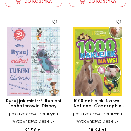
DO KOSZYKA
DO KOSZYKA
Rysuj jak mistrz! Ulubieni
1000 naklejek. Na wsi.
bohaterowie. Disney
National Geographic
Kids
,
,
praca zbiorowa
Katarzyna
praca zbiorowa
Katarzyna
Łączyńska (tłum.)
Łączyńska (tłum.)
Wydawnictwo Olesiejuk
Wydawnictwo Olesiejuk
21,58 zł
18,24 zł