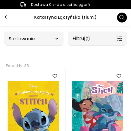
Dostawa 0 zł do sieci księgarń
Katarzyna Łączyńska (tłum.)
Wybierz opcję
Filtruj
Sortowanie
 (1)
Produkty: 35