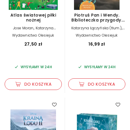
Atlas światowej piłki
Piotruś Pan i Wendy.
nożnej
Biblioteczka przygody.
Disney
,
,
Jose Moran
Katarzyna
Katarzyna Łączyńska (tłum.)
,
Łączyńska (tłum.)
Cristina
Elizabeth Rudnick
Wydawnictwo Olesiejuk
Wydawnictwo Olesiejuk
Garcia (ilustr.)
27,50 zł
16,99 zł
WYSYŁAMY W 24H
WYSYŁAMY W 24H
DO KOSZYKA
DO KOSZYKA
5.00