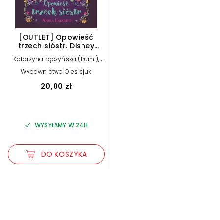
[OUTLET] Opowieść
trzech sióstr. Disney
Nasze magiczne Encanto
,
Katarzyna Łączyńska (tłum.)
Anika Fajardo
Wydawnictwo Olesiejuk
20,00 zł
WYSYŁAMY W 24H
DO KOSZYKA
Zwiększ rozmiar czcionki
Zmniejsz rozmiar czcionki
Odwróć kolory