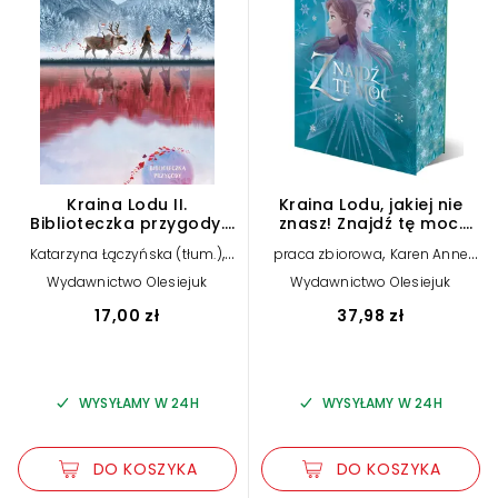
Kraina Lodu II.
Kraina Lodu, jakiej nie
Biblioteczka przygody.
znasz! Znajdź tę moc.
Disney
Antologia opowiadań.
,
,
Katarzyna Łączyńska (tłum.)
praca zbiorowa
Karen Anne
Disney
,
,
David Blaze
Buljo
Jen Calonita
Lorie
Wydawnictwo Olesiejuk
Wydawnictwo Olesiejuk
,
Langdon
Katarzyna Łączyńska
(tłum.)
17,00 zł
37,98 zł
WYSYŁAMY W 24H
WYSYŁAMY W 24H
DO KOSZYKA
DO KOSZYKA