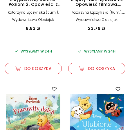
Poziom 2. Opowieści z
Opowieść filmowa.
siodła. Disney Kraina
Disney Pixar
,
,
Katarzyna Łączyńska (tłum.)
Katarzyna Łączyńska (tłum.)
Lodu
Harriet Webster
Suzanne Francis
Wydawnictwo Olesiejuk
Wydawnictwo Olesiejuk
8,83 zł
23,79 zł
WYSYŁAMY W 24H
WYSYŁAMY W 24H
DO KOSZYKA
DO KOSZYKA
5.00