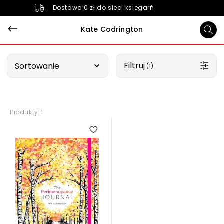
Dostawa 0 zł do sieci księgarń
Kate Codrington
Wybierz opcję
Filtruj
Sortowanie
 (1)
Produkty: 1