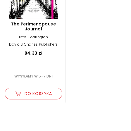
The Perimenopause
Journal
Kate Codrington
David & Charles Publishers
84,33 zł
WYSYŁAMY W 5-7 DNI
DO KOSZYKA
Zwiększ rozmiar czcionki
Zmniejsz rozmiar czcionki
Odwróć kolory