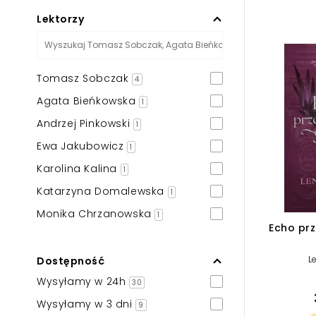
Powiększony kursor
Lektorzy
Pomoc w czytaniu
Podkreślenie linków
Tomasz Sobczak
4
Agata Bieńkowska
1
Andrzej Pinkowski
1
Ewa Jakubowicz
1
Karolina Kalina
1
Katarzyna Domalewska
1
Monika Chrzanowska
1
Echo pr
L
Dostępność
Wysyłamy w 24h
30
Wysyłamy w 3 dni
9