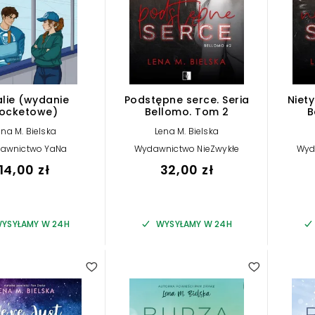
lie (wydanie
Podstępne serce. Seria
Niety
ocketowe)
Bellomo. Tom 2
B
ena M. Bielska
Lena M. Bielska
awnictwo YaNa
Wydawnictwo NieZwykłe
Wyd
14,00 zł
32,00 zł
YSYŁAMY W 24H
WYSYŁAMY W 24H