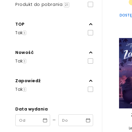
Produkt do pobrania
21
DOSTĘP
TOP
Tak
1
Nowość
Tak
1
Zapowiedź
Tak
1
Data wydania
-
L