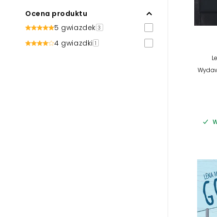
Ocena produktu
5 gwiazdek
3
4 gwiazdki
1
L
Wydaw
W