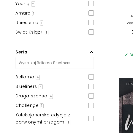
Young
2
Amare
1
L
Uniesienia
Wyd
1
Świat Książki
1
Seria
W
Bellomo
4
Blueliners
4
Druga szansa
4
Challenge
1
Kolekcjonerska edycja z
barwionymi brzegami
1