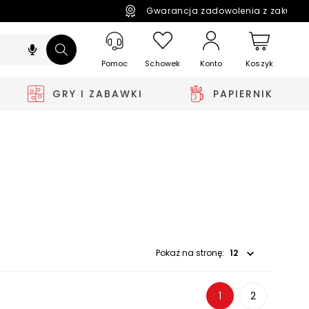
Gwarancja zadowolenia z zakupó
Pomoc
Schowek
Koszyk
Konto
GRY I ZABAWKI
PAPIERNIK
Wybierz opcję
Pokaż na stronę:
1
2