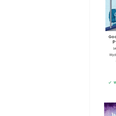
Goa
p
L
Wyd
W