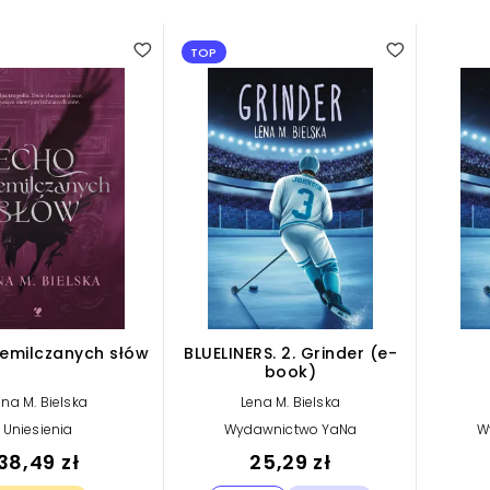
TOP
zemilczanych słów
BLUELINERS. 2. Grinder (e-
book)
ena M. Bielska
Lena M. Bielska
Uniesienia
Wydawnictwo YaNa
W
38,49 zł
25,29 zł