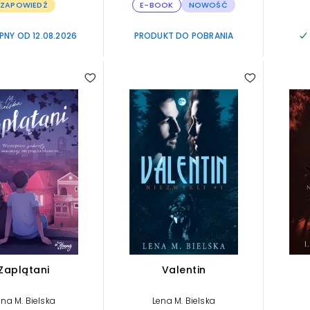
ZAPOWIEDŹ
E-BOOK
NOWOŚĆ
NY OD 12.08.2026
PRODUKT DO POBRANIA
Zaplątani
Valentin
ena M. Bielska
Lena M. Bielska