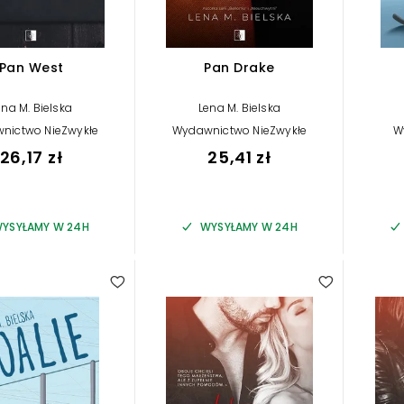
Pan West
Pan Drake
ena M. Bielska
Lena M. Bielska
nictwo NieZwykłe
Wydawnictwo NieZwykłe
W
26,17 zł
25,41 zł
YSYŁAMY W 24H
WYSYŁAMY W 24H