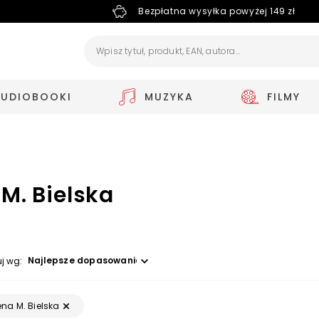
Bezpłatna wysyłka powyżej 149 zł
AUDIOBOOKI
MUZYKA
FILMY
M. Bielska
Wybierz opcję
uj wg:
ena M. Bielska