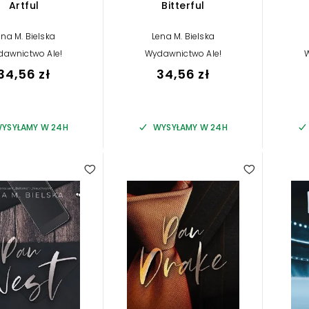
Artful
Bitterful
ena M. Bielska
Lena M. Bielska
awnictwo Ale!
Wydawnictwo Ale!
W
34,56 zł
34,56 zł
YSYŁAMY W 24H
WYSYŁAMY W 24H
5.00