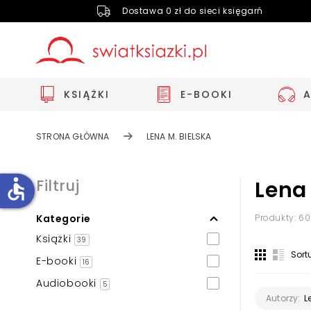
Dostawa 0 zł do sieci księgarń
KSIĄŻKI
E-BOOKI
STRONA GŁÓWNA
LENA M. BIELSKA
accessible
Filtruj
Lena 
Kategorie
Produkty: 60
Zwiększ rozmiar czcionki
Książki
39
Zmniejsz rozmiar czcionki
Sort
E-booki
16
Odwróć kolory
Audiobooki
5
Skala szarości
L
Autorzy: