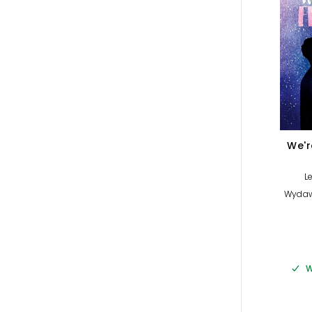
We'r
L
Wydaw
W