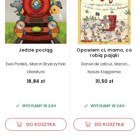
Jedzie pociąg
Opowiem ci, mamo, co
robią pająki
,
,
Ewa Podleś
Marcin Brykczyński
Daniel de Latour
Marcin
Brykczyński
Literatura
Nasza Księgarnia
18,84 zł
31,50 zł
WYSYŁAMY W 24H
WYSYŁAMY W 24H
DO KOSZYKA
DO KOSZYKA