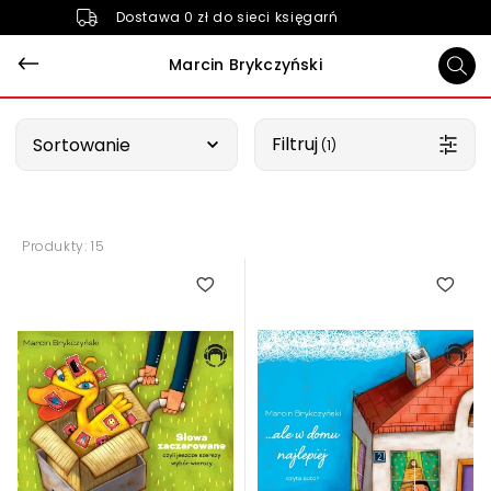
Dostawa 0 zł do sieci księgarń
Marcin Brykczyński
Wybierz opcję
Filtruj
Sortowanie
 (1)
Produkty: 15