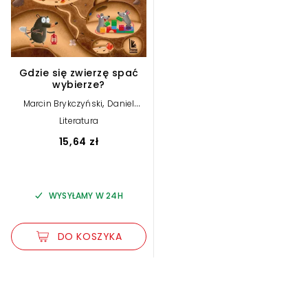
Gdzie się zwierzę spać
wybierze?
,
Marcin Brykczyński
Daniel
Włodarski (ilustr.)
Literatura
15,64 zł
WYSYŁAMY W 24H
DO KOSZYKA
Zwiększ rozmiar czcionki
Zmniejsz rozmiar czcionki