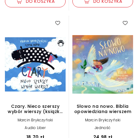
DO KOSZYKA
DO KOSZYKA
Czary. Nieco szerszy
Słowo na nowo. Biblia
wybór wierszy (książka
opowiedziana wierszem
audio)
Marcin Brykczyński
Marcin Brykczyński
Audio Liber
Jedność
18,70 zł
24,98 zł