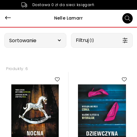
Dostawa 0 zł do sieci księgarń
Nelle Lamarr
Wybierz opcję
Filtruj
Sortowanie
 (1)
Produkty: 6
4.75