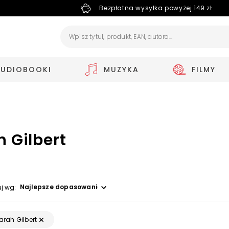
Bezpłatna wysyłka powyżej 149 zł
AUDIOBOOKI
MUZYKA
FILMY
 Gilbert
Wybierz opcję
uj wg:
arah Gilbert