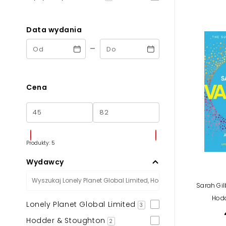
Powiększony kursor
Pomoc w czytaniu
Data wydania
-
Podkreślenie linków
Cena
Produkty: 5
Wydawcy
Sarah Gil
Hodd
Lonely Planet Global Limited
3
Hodder & Stoughton
2