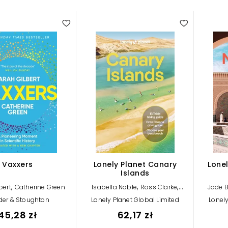
Vaxxers
Lonely Planet Canary
Lone
Islands
,
,
,
bert
Catherine Green
Isabella Noble
Ross Clarke
Jade 
,
Sarah Gilbert
Lonely Planet
Sarah 
er & Stoughton
Lonely Planet Global Limited
Lonely
Lonel
45,28 zł
62,17 zł