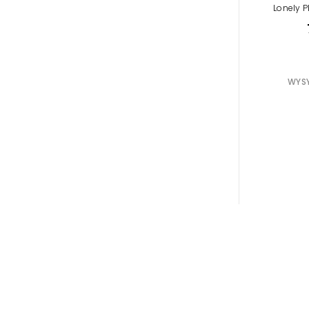
Marisa Me
Lonely P
,
Brooklyn
C
,
Gilbert
WYSY