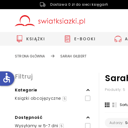
Dostawa 0 zł do sieci księgarń
KSIĄŻKI
E-BOOKI
STRONA GŁÓWNA
SARAH GILBERT
accessible
Filtruj
Sarah
Kategorie
Produkty: 5
Zwiększ rozmiar czcionki
Książki obcojęzyczne
5
Zmniejsz rozmiar czcionki
Sort
Odwróć kolory
Dostępność
Skala szarości
S
Autorzy:
Wysyłamy w 5-7 dni
5