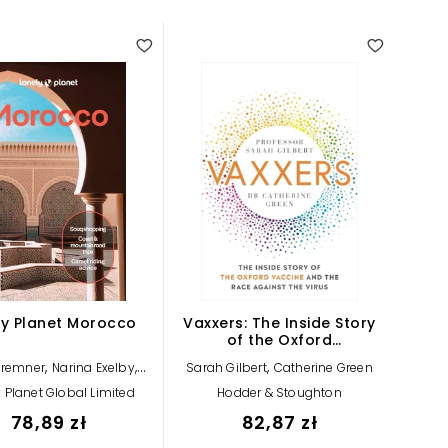
ly Planet Morocco
Vaxxers: The Inside Story
of the Oxford
AstraZeneca Vaccine and
,
,
,
Bremner
Narina Exelby
Sarah Gilbert
Catherine Green
the Race Against the Virus
,
,
Gilbert
Helen Ranger
 Planet Global Limited
Hodder & Stoughton
,
y Planet
Tara Stevens
78,89 zł
82,87 zł