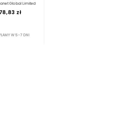
,
gan Paska
Cassandra
lanet Global Limited
,
hrista Jimenez
Sarah
,
78,83 zł
Lonely Planet
Anna
Kaminski
ŁAMY W 5-7 DNI