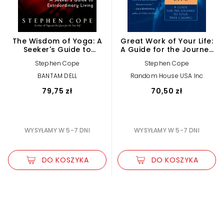
The Wisdom of Yoga: A
Great Work of Your Life:
Seeker's Guide to
A Guide for the Journey
Extraordinary Living
to Your True Calling
Stephen Cope
Stephen Cope
BANTAM DELL
Random House USA Inc
79,75 zł
70,50 zł
WYSYŁAMY W 5-7 DNI
WYSYŁAMY W 5-7 DNI
DO KOSZYKA
DO KOSZYKA
Zwiększ rozmiar czcionki
Zmniejsz rozmiar czcionki
Odwróć kolory