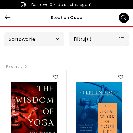
Dostawa 0 zł do sieci księgarń
Stephen Cope
Wybierz opcję
Filtruj
Sortowanie
 (1)
Produkty: 2