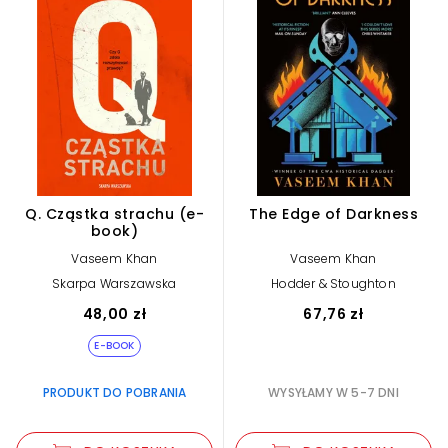
Q. Cząstka strachu (e-
The Edge of Darkness
book)
Vaseem Khan
Vaseem Khan
Skarpa Warszawska
Hodder & Stoughton
48,00 zł
67,76 zł
E-BOOK
PRODUKT DO POBRANIA
WYSYŁAMY W 5-7 DNI