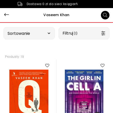
Dostawa 0 zł do sieci księgarń
Vaseem Khan
Wybierz opcję
Filtruj
Sortowanie
 (1)
Produkty: 19