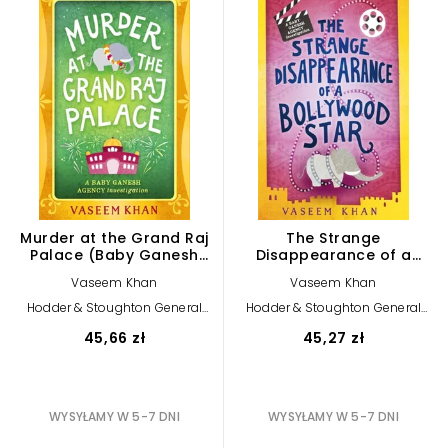
Murder at the Grand Raj
The Strange
Palace (Baby Ganesh
Disappearance of a
Agency Book 4)
Bollywood Star (Baby
Vaseem Khan
Vaseem Khan
Ganesh Agency Book 3)
Hodder & Stoughton General
Hodder & Stoughton General
Division
Division
45,66 zł
45,27 zł
WYSYŁAMY W 5-7 DNI
WYSYŁAMY W 5-7 DNI