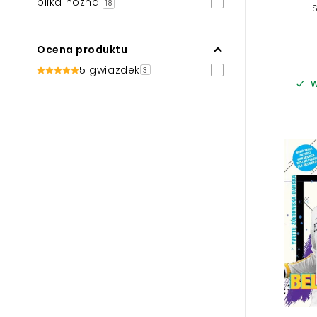
piłka nożna
18
S
Ocena produktu
5 gwiazdek
3
W