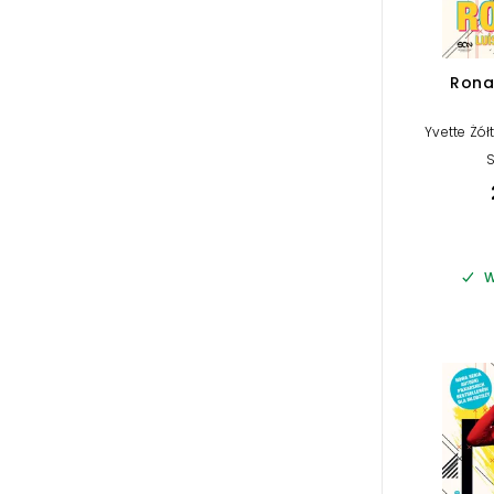
Rona
Yvette Żó
S
W