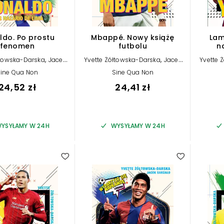
ldo. Po prostu
Mbappé. Nowy książę
Lam
fenomen
futbolu
n
,
,
łtowska-Darska
Jacek
Yvette Żółtowska-Darska
Jacek
Yvette 
Sarzało
Sarzało
ine Qua Non
Sine Qua Non
24,52 zł
24,41 zł
YSYŁAMY W 24H
WYSYŁAMY W 24H