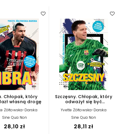
a. Chłopak, który
Szczęsny. Chłopak, który
lazł własną drogę
odważył się być
bramkarzem
te Żółtowska-Darska
Yvette Żółtowska-Darska
Sine Qua Non
Sine Qua Non
28,10 zł
28,11 zł