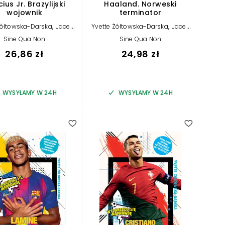
cius Jr. Brazylijski
Haaland. Norweski
wojownik
terminator
,
,
Żółtowska-Darska
Jacek
Yvette Żółtowska-Darska
Jacek
Sarzało
Sarzało
Sine Qua Non
Sine Qua Non
26,86 zł
24,98 zł
WYSYŁAMY W 24H
WYSYŁAMY W 24H
5.00