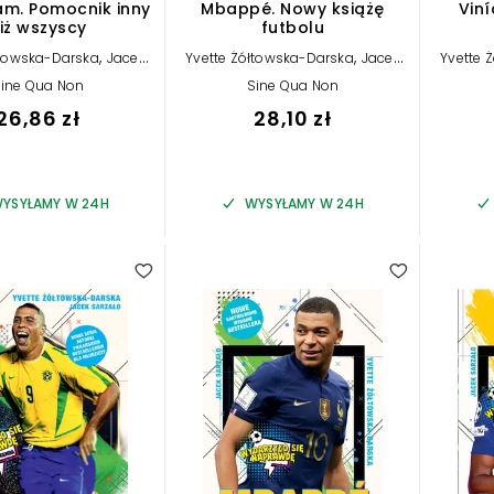
am. Pomocnik inny
Mbappé. Nowy książę
Viní
iż wszyscy
futbolu
,
,
łtowska-Darska
Jacek
Yvette Żółtowska-Darska
Jacek
Yvette 
Sarzało
Sarzało
ine Qua Non
Sine Qua Non
26,86 zł
28,10 zł
YSYŁAMY W 24H
WYSYŁAMY W 24H