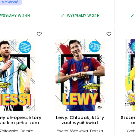
NOWOŚĆ
YSYŁAMY W 24H
WYSYŁAMY W 24H
ały chłopiec, który
Lewy. Chłopak, który
Szczę
wielkim piłkarzem
zachwycił świat
o
 Żółtowska-Darska
Yvette Żółtowska-Darska
Yvet