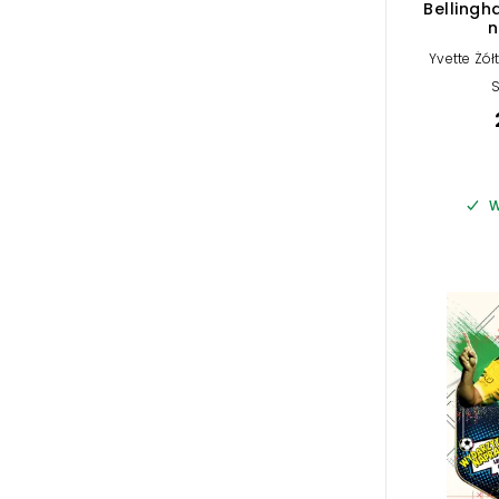
Bellingh
n
Yvette Żó
S
W