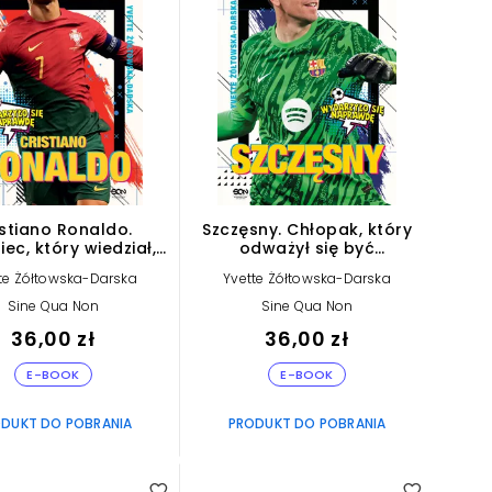
istiano Ronaldo.
Szczęsny. Chłopak, który
ec, który wiedział,
odważył się być
go chce (e-book)
bramkarzem (e-book)
te Żółtowska-Darska
Yvette Żółtowska-Darska
Sine Qua Non
Sine Qua Non
36,00 zł
36,00 zł
E-BOOK
E-BOOK
DUKT DO POBRANIA
PRODUKT DO POBRANIA