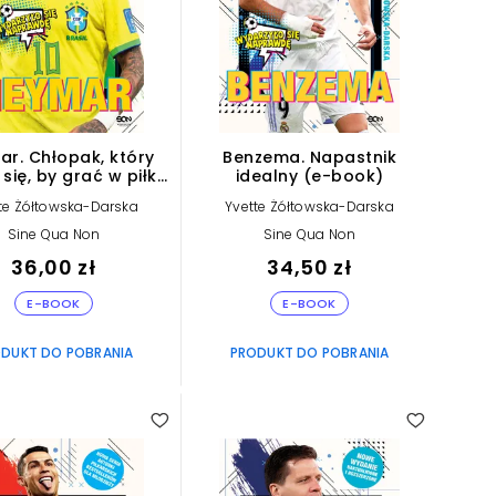
r. Chłopak, który
Benzema. Napastnik
 się, by grać w piłkę
idealny (e-book)
(e-book)
te Żółtowska-Darska
Yvette Żółtowska-Darska
Sine Qua Non
Sine Qua Non
36,00 zł
34,50 zł
E-BOOK
E-BOOK
DUKT DO POBRANIA
PRODUKT DO POBRANIA