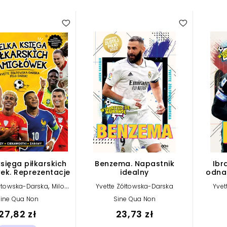
5.00
5.00
sięga piłkarskich
Benzema. Napastnik
Ibr
ek. Reprezentacje
idealny
odna
,
ółtowska-Darska
Milo
Yvette Żółtowska-Darska
Yvet
Darski
ine Qua Non
Sine Qua Non
27,82 zł
23,73 zł