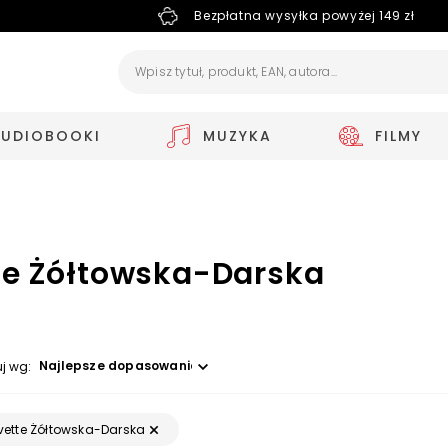
Bezpłatna wysyłka powyżej 149 zł
AUDIOBOOKI
MUZYKA
FILMY
te Żółtowska-Darska
Wybierz opcję
uj wg:
vette Żółtowska-Darska