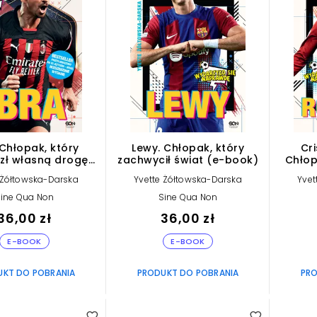
 Chłopak, który
Lewy. Chłopak, który
Cr
zł własną drogę
zachwycił świat (e-book)
Chłopi
(e-book)
cze
 Żółtowska-Darska
Yvette Żółtowska-Darska
Yvet
ine Qua Non
Sine Qua Non
36,00 zł
36,00 zł
E-BOOK
E-BOOK
UKT DO POBRANIA
PRODUKT DO POBRANIA
PRO