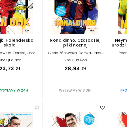
jk. Holenderska
Ronaldinho. Czarodziej
Neyma
skała
piłki nożnej
urodził
,
,
łtowska-Darska
Jacek
Yvette Żółtowska-Darska
Jacek
Yvet
Sarzało
Sarzało
ine Qua Non
Sine Qua Non
23,73 zł
28,94 zł
YSYŁAMY W 24H
WYSYŁAMY W 3 DNI
PRO