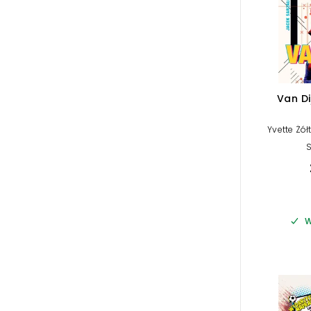
Van Di
Yvette Żó
S
W