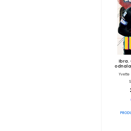
Ibra.
odnala
Yvette
S
PROD