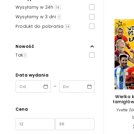
Powiększony kursor
Wysyłamy w 24h
19
Pomoc w czytaniu
Wysyłamy w 3 dni
1
Produkt do pobrania
Podkreślenie linków
14
Nowość
Tak
1
Data wydania
-
Wielka k
łamigłów
Cena
Yvette Ż
S