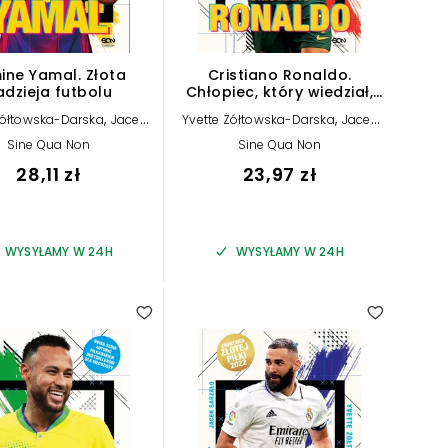
ine Yamal. Złota
Cristiano Ronaldo.
adzieja futbolu
Chłopiec, który wiedział,
czego chce
,
,
Żółtowska-Darska
Jacek
Yvette Żółtowska-Darska
Jacek
Sarzało
Sarzało
Sine Qua Non
Sine Qua Non
28,11 zł
23,97 zł
WYSYŁAMY W 24H
WYSYŁAMY W 24H