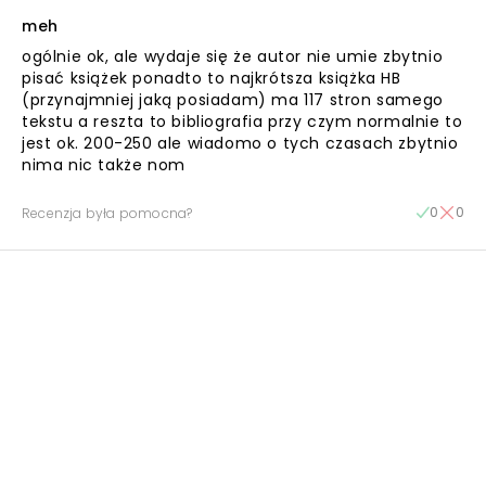
meh
ogólnie ok, ale wydaje się że autor nie umie zbytnio
pisać książek ponadto to najkrótsza książka HB
(przynajmniej jaką posiadam) ma 117 stron samego
tekstu a reszta to bibliografia przy czym normalnie to
jest ok. 200-250 ale wiadomo o tych czasach zbytnio
nima nic także nom
0
0
Recenzja była pomocna?