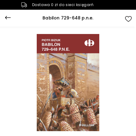
Dostawa 0 zł do sieci księgarń
Babilon 729-648 p.n.e.