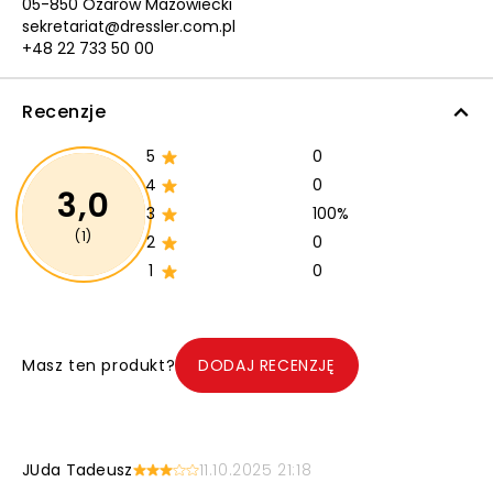
05-850 Ożarów Mazowiecki
sekretariat@dressler.com.pl
+48 22 733 50 00
Recenzje
5
0
4
0
3,0
3
100%
(1)
2
0
1
0
Masz ten produkt?
DODAJ RECENZJĘ
JUda Tadeusz
11.10.2025 21:18