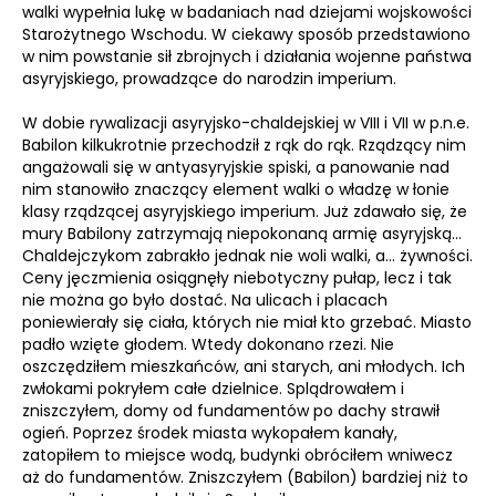
walki wypełnia lukę w badaniach nad dziejami wojskowości
Starożytnego Wschodu. W ciekawy sposób przedstawiono
w nim powstanie sił zbrojnych i działania wojenne państwa
asyryjskiego, prowadzące do narodzin imperium.
W dobie rywalizacji asyryjsko-chaldejskiej w VIII i VII w p.n.e.
Babilon kilkukrotnie przechodził z rąk do rąk. Rządzący nim
angażowali się w antyasyryjskie spiski, a panowanie nad
nim stanowiło znaczący element walki o władzę w łonie
klasy rządzącej asyryjskiego imperium. Już zdawało się, że
mury Babilony zatrzymają niepokonaną armię asyryjską...
Chaldejczykom zabrakło jednak nie woli walki, a... żywności.
Ceny jęczmienia osiągnęły niebotyczny pułap, lecz i tak
nie można go było dostać. Na ulicach i placach
poniewierały się ciała, których nie miał kto grzebać. Miasto
padło wzięte głodem. Wtedy dokonano rzezi. Nie
oszczędziłem mieszkańców, ani starych, ani młodych. Ich
zwłokami pokryłem całe dzielnice. Splądrowałem i
zniszczyłem, domy od fundamentów po dachy strawił
ogień. Poprzez środek miasta wykopałem kanały,
zatopiłem to miejsce wodą, budynki obróciłem wniwecz
aż do fundamentów. Zniszczyłem (Babilon) bardziej niż to