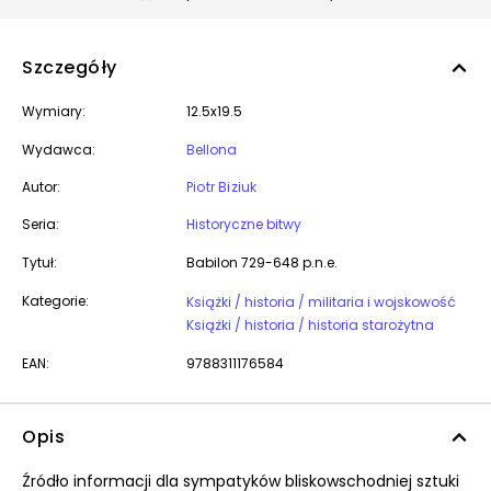
Szczegóły
Wymiary:
12.5x19.5
Wydawca:
Bellona
Autor:
Piotr Biziuk
Seria:
Historyczne bitwy
Tytuł:
Babilon 729-648 p.n.e.
Kategorie:
Książki / historia / militaria i wojskowość
Książki / historia / historia starożytna
EAN:
9788311176584
Opis
Źródło informacji dla sympatyków bliskowschodniej sztuki