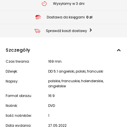
Wysyłamy w 3 dni
Dostawa do księgarni
0 zł
Sprawdź koszt dostawy
Szczegóły
Czas trwania:
169 min.
Dźwięk:
DD 5.1 angielski, polski, francuski
polskie, francuskie, holenderskie,
Napisy:
angielskie
Format obrazu:
16:9
Nośnik:
DVD
Ilość nośników:
1
Data wydania:
27.05.2022