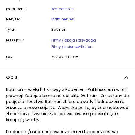
Producent:
Warner Bros.
Reżyser:
Matt Reeves
Tytuł:
Batman
Kategorie:
Filmy / akcja i przygoda
Filmy / science-fiction
EAN:
7321930401372
Opis
Batman – wielki hit kinowy z Robertem Pattinsonem w roli
głównej! Zabójca bierze na cel elitę Gotham. Zmuszony do
podjęcia śledztwa Batman zbiera dowody i jednocześnie
zawiązuje nowe sojusze. Wszystko po to, by zdemaskować
zbrodniarza i wymierzyć sprawiedliwość przesiąkniętej
korupcją władzy.
Producent/osoba odpowiedzialna za bezpieczeństwo