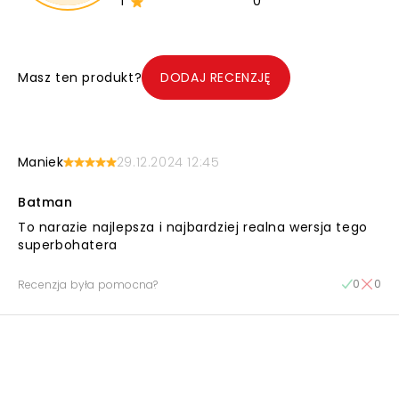
1
0
Masz ten produkt?
DODAJ RECENZJĘ
Maniek
29.12.2024 12:45
Batman
To narazie najlepsza i najbardziej realna wersja tego
superbohatera
0
0
Recenzja była pomocna?