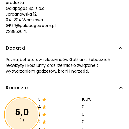
produktu
Galapagos Sp. z o.o.
Jordanowska 12
04-204 Warszawa
GPSR@galapagos.com.pl
228852675
Dodatki
Poznaj bohaterów i złoczyńców Gotham. Zobacz ich
rekwizyty i kostiumy oraz rzemiosło związane z
wytwarzaniem gadżetów, broni i narzędzi.
Recenzje
5
100%
4
0
5,0
3
0
(1)
2
0