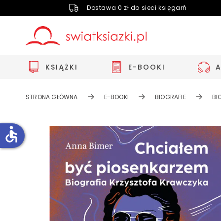
Dostawa 0 zł do sieci księgarń
KSIĄŻKI
E-BOOKI
STRONA GŁÓWNA
E-BOOKI
BIOGRAFIE
BI
accessible
Zwiększ rozmiar czcionki
Zmniejsz rozmiar czcionki
Odwróć kolory
Skala szarości