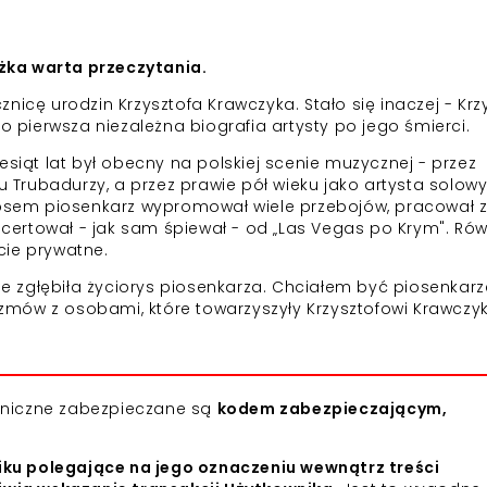
iążka warta przeczytania.
nicę urodzin Krzysztofa Krawczyka. Stało się inaczej - Krz
ko pierwsza niezależna biografia artysty po jego śmierci.
esiąt lat był obecny na polskiej scenie muzycznej - przez
u Trubadurzy, a przez prawie pół wieku jako artysta solowy
sem piosenkarz wypromował wiele przebojów, pracował 
oncertował - jak sam śpiewał - od „Las Vegas po Krym". Ró
cie prywatne.
wie zgłębiła życiorys piosenkarza. Chciałem być piosenkar
rozmów z osobami, które towarzyszyły Krzysztofowi Krawczy
roniczne zabezpieczane są
kodem zabezpieczającym,
iku polegające na jego oznaczeniu wewnątrz treści