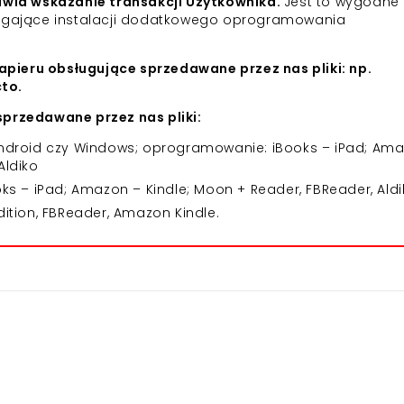
iwia wskazanie transakcji Użytkownika.
Jest to wygodne 
agające instalacji dodatkowego oprogramowania
apieru obsługujące sprzedawane przez nas pliki: np.
cto.
przedawane przez nas pliki:
 Android czy Windows; oprogramowanie: iBooks – iPad; Am
Aldiko
 – iPad; Amazon – Kindle; Moon + Reader, FBReader, Aldi
dition, FBReader, Amazon Kindle.