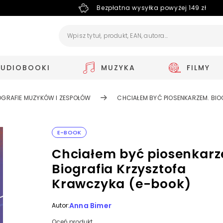
Bezpłatna wysyłka powyżej 149 zł
AUDIOBOOKI
MUZYKA
FILMY
OGRAFIE MUZYKÓW I ZESPOŁÓW
CHCIAŁEM BYĆ PIOSENKARZEM. BI
E-BOOK
Chciałem być piosenkarz
Biografia Krzysztofa
Krawczyka (e-book)
Anna Bimer
Autor:
Oceń produkt