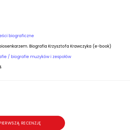
ieści biograficzne
iosenkarzem. Biografia Krzysztofa Krawczyka (e-book)
E-booki / biografie / biografie muzyków i zespołów
4
PIERWSZĄ RECENZJĘ