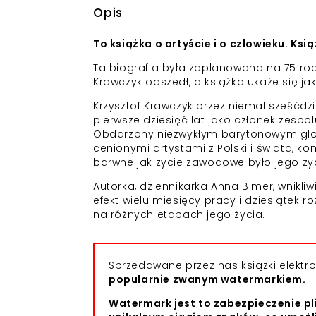
Opis
To książka o artyście i o człowieku. Ks
Ta biografia była zaplanowana na 75 rocz
Krawczyk odszedł, a książka ukaże się ja
Krzysztof Krawczyk przez niemal sześćdzi
pierwsze dziesięć lat jako członek zespoł
Obdarzony niezwykłym barytonowym gło
cenionymi artystami z Polski i świata, k
barwne jak życie zawodowe było jego ży
Autorka, dziennikarka Anna Bimer, wnikli
efekt wielu miesięcy pracy i dziesiątek 
na różnych etapach jego życia.
Sprzedawane przez nas książki elekt
popularnie zwanym watermarkiem.
Watermark jest to zabezpieczenie pl