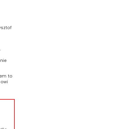
ysztof
.
z
wnie
zem to
kowi