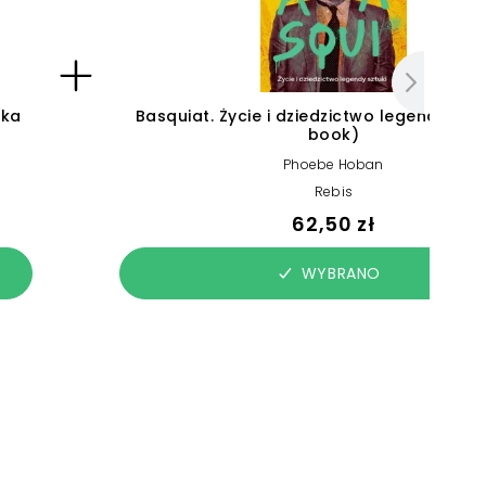
ika
Basquiat. Życie i dziedzictwo legendy sztu
book)
Phoebe Hoban
Rebis
62,50 zł
WYBRANO