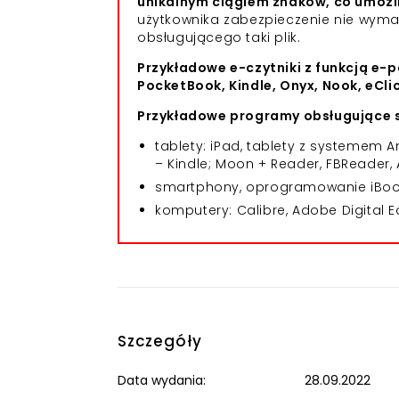
unikalnym ciągiem znaków, co umożl
użytkownika zabezpieczenie nie wym
obsługującego taki plik.
Przykładowe e-czytniki z funkcją e-p
PocketBook, Kindle, Onyx, Nook, eCli
Przykładowe programy obsługujące s
tablety: iPad, tablety z systemem
– Kindle; Moon + Reader, FBReader, 
smartphony, oprogramowanie iBooks
komputery: Calibre, Adobe Digital E
Szczegóły
Data wydania:
28.09.2022