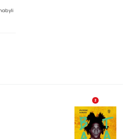
nabyli
2