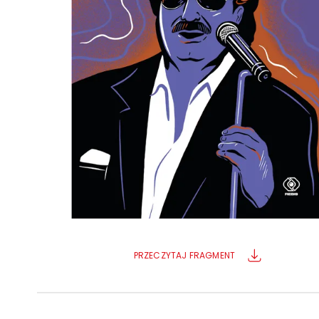
Powiększony kursor
Pomoc w czytaniu
Podkreślenie linków
PRZECZYTAJ FRAGMENT