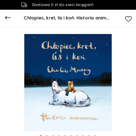
Dostawa 0 zł do sieci księgarń
Chłopiec, kret, lis i koń. Historia animowana