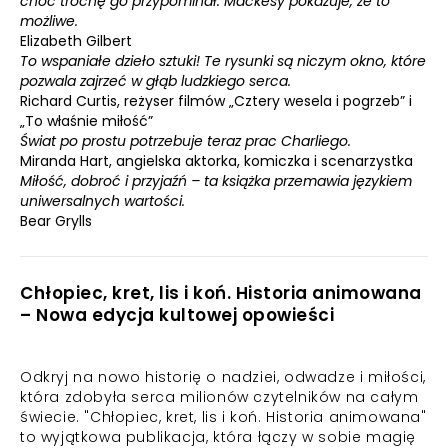
choć trochę go przypominał. Mackesy pokazuje, że to
możliwe.
Elizabeth Gilbert
To wspaniałe dzieło sztuki! Te rysunki są niczym okno, które
pozwala zajrzeć w głąb ludzkiego serca.
Richard Curtis, reżyser filmów „Cztery wesela i pogrzeb” i
„To właśnie miłość”
Świat po prostu potrzebuje teraz prac Charliego.
Miranda Hart, angielska aktorka, komiczka i scenarzystka
Miłość, dobroć i przyjaźń – ta książka przemawia językiem
uniwersalnych wartości.
Bear Grylls
Chłopiec, kret, lis i koń. Historia animowana
– Nowa edycja kultowej opowieści
Odkryj na nowo historię o nadziei, odwadze i miłości,
która zdobyła serca milionów czytelników na całym
świecie. "Chłopiec, kret, lis i koń. Historia animowana"
to wyjątkowa publikacja, która łączy w sobie magię