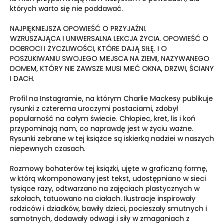
których warto się nie poddawać.
NAJPIĘKNIEJSZA OPOWIEŚĆ O PRZYJAŹNI.
WZRUSZAJĄCA I UNIWERSALNA LEKCJA ŻYCIA. OPOWIEŚĆ O
DOBROCI I ŻYCZLIWOŚCI, KTÓRE DAJĄ SIŁĘ. I O
POSZUKIWANIU SWOJEGO MIEJSCA NA ZIEMI, NAZYWANEGO
DOMEM, KTÓRY NIE ZAWSZE MUSI MIEĆ OKNA, DRZWI, ŚCIANY
I DACH.
Profil na Instagramie, na którym Charlie Mackesy publikuje
rysunki z czterema uroczymi postaciami, zdobył
popularność na całym świecie. Chłopiec, kret, lis i koń
przypominają nam, co naprawdę jest w życiu ważne.
Rysunki zebrane w tej książce są iskierką nadziei w naszych
niepewnych czasach.
Rozmowy bohaterów tej książki, ujęte w graficzną formę,
w którą wkomponowany jest tekst, udostępniano w sieci
tysiące razy, odtwarzano na zajęciach plastycznych w
szkołach, tatuowano na ciałach. Ilustracje inspirowały
rodziców i dziadków, bawiły dzieci, pocieszały smutnych i
samotnych, dodawały odwagi i siły w zmaganiach z