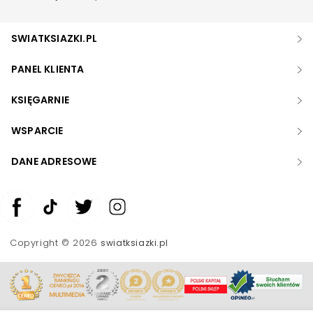
SWIATKSIAZKI.PL
PANEL KLIENTA
KSIĘGARNIE
WSPARCIE
DANE ADRESOWE
Zwiększ rozmiar czcionki
Zmniejsz rozmiar czcionki
Copyright © 2026
swiatksiazki.pl
Odwróć kolory
Skala szarości
Pomoc w czytaniu