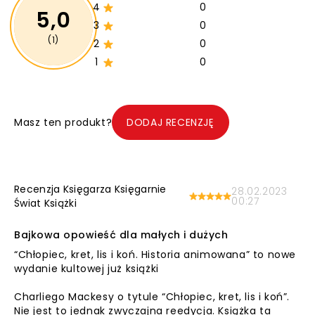
4
0
5,0
3
0
(1)
2
0
1
0
Masz ten produkt?
DODAJ RECENZJĘ
Recenzja Księgarza Księgarnie
28.02.2023
00:27
Świat Książki
Bajkowa opowieść dla małych i dużych
“Chłopiec, kret, lis i koń. Historia animowana” to nowe
wydanie kultowej już książki
Charliego Mackesy o tytule “Chłopiec, kret, lis i koń”.
Nie jest to jednak zwyczajna reedycja. Książka ta