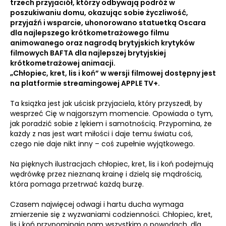
trzech przyjaciół, którzy odbywają podróż w
poszukiwaniu domu, okazując sobie życzliwość,
przyjaźń i wsparcie, uhonorowano statuetką Oscara
dla najlepszego krótkometrażowego filmu
animowanego oraz nagrodą brytyjskich krytyków
filmowych BAFTA dla najlepszej brytyjskiej
krótkometrażowej animacji.
„Chłopiec, kret, lis i koń” w wersji filmowej dostępny jest
na platformie streamingowej APPLE TV+.
Ta książka jest jak uścisk przyjaciela, który przyszedł, by
wesprzeć Cię w najgorszym momencie. Opowiada o tym,
jak poradzić sobie z lękiem i samotnością. Przypomina, że
każdy z nas jest wart miłości i daje temu światu coś,
czego nie daje nikt inny – coś zupełnie wyjątkowego.
Na pięknych ilustracjach chłopiec, kret, lis i koń podejmują
wędrówkę przez nieznaną krainę i dzielą się mądrością,
która pomaga przetrwać każdą burzę.
Czasem najwięcej odwagi i hartu ducha wymaga
zmierzenie się z wyzwaniami codzienności. Chłopiec, kret,
lis i koń przypominają nam wszystkim o powodach, dla