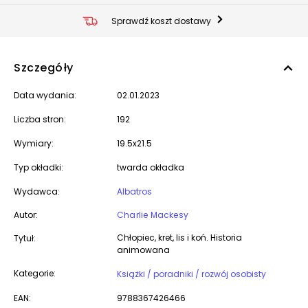
Sprawdź koszt dostawy
Szczegóły
Data wydania:
02.01.2023
Liczba stron:
192
Wymiary:
19.5x21.5
Typ okładki:
twarda okładka
Wydawca:
Albatros
Autor:
Charlie Mackesy
Chłopiec, kret, lis i koń. Historia
Tytuł:
animowana
Kategorie:
Książki / poradniki / rozwój osobisty
EAN:
9788367426466