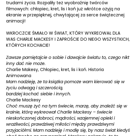
trudami życia. Rozpaliły też wyobraźnię twórców
filmowych: chłopiec, kret, lis i koń już wkrótce ożyją na
ekranie w przepięknej, chwytającej za serce świątecznej
animacji!
WKROCZCIE ŚMIAŁO W ŚWIAT, KTÓRY WYKREOWAŁ DLA
WAS CHARLIE MACKESY I ZAPROŚCIE DO NIEGO WSZYSTKICH,
KTÓRYCH KOCHACIE!
Zawsze pamiętajcie o sobie i dawajcie światu to, czego nikt
inny dać nie może.
Charlie Makesy, Chłopiec, kret, lis i koń. Historia
Animowana
Mam nadzieję, że ta książka pomoże wam kierować się w
życiu odwagą i szczerością,
bardziej kochać siebie i innych.
Charlie Mackesy
Choć muszę żyć na tym świecie, marzę, aby znaleźć się w
krainie, którą wykreował Charlie Mackesy – świecie
nieskończonej dobroci, mądrości, wzajemnej opieki i
wrażliwości, prawdziwej miłości między prawdziwymi
przyjaciółmi. Mam nadzieję i modlę się, by nasz świat kiedyś