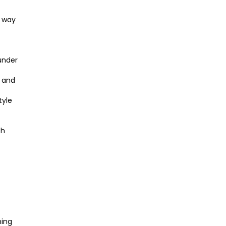
t way
 under
g and
tyle
th
ning