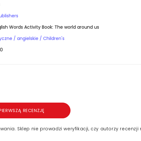
a
ublishers
glish Words Activity Book: The world around us
Książki obcojęzyczne / angielskie / Children's
90
PIERWSZĄ RECENZJĘ
nia. Sklep nie prowadzi weryfikacji, czy autorzy recenzji 