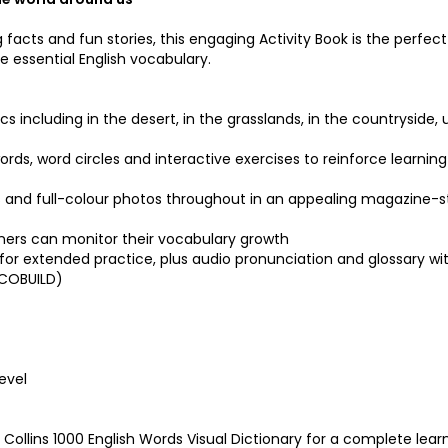
facts and fun stories, this engaging Activity Book is the perfec
e essential English vocabulary.
cs including in the desert, in the grasslands, in the countryside,
words, word circles and interactive exercises to reinforce learnin
ons and full-colour photos throughout in an appealing magazine-s
arners can monitor their vocabulary growth
s for extended practice, plus audio pronunciation and glossary wi
s COBUILD)
evel
ollins 1000 English Words Visual Dictionary for a complete lear