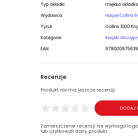
Typ okładki:
miękka okładk
Wydawca:
HarperCollins P
Tytuł:
Collins 1000 En
Kategorie:
EAN:
97800087563
Recenzje
Produkt nie ma jeszcze recenzji.
DODAJ 
Zamieszczenie recenzji nie wymaga logowa
lub użytkowali dany produkt.