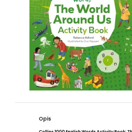
Powiększony kursor
Pomoc w czytaniu
Podkreślenie linków
Opis
Collins 1000 English Words Activity Book: 