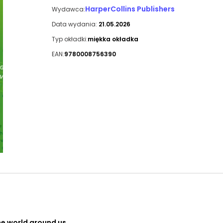
HarperCollins Publishers
Wydawca:
Data wydania:
21.05.2026
Typ okładki:
miękka okładka
EAN:
9780008756390
The world around us