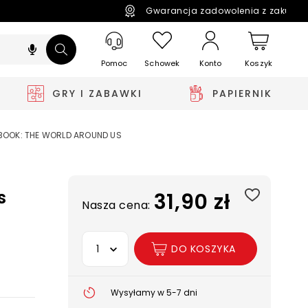
Gwarancja zadowolenia z zakupó
Pomoc
Schowek
Koszyk
Konto
GRY I ZABAWKI
PAPIERNIK
 BOOK: THE WORLD AROUND US
s
31,90 zł
Nasza cena:
Wybierz opcję
DO KOSZYKA
Wysyłamy w 5-7 dni