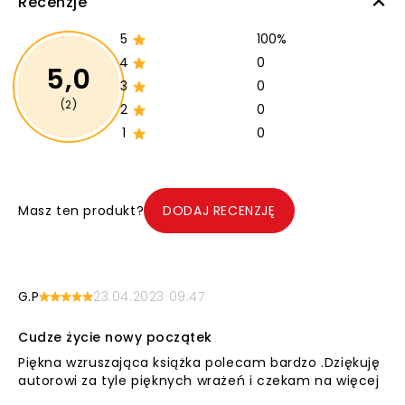
Recenzje
5
100%
4
0
5,0
3
0
(2)
2
0
1
0
Masz ten produkt?
DODAJ RECENZJĘ
G.P
23.04.2023 09:47
Cudze życie nowy początek
Piękna wzruszająca książka polecam bardzo .Dziękuję
autorowi za tyle pięknych wrażeń i czekam na więcej