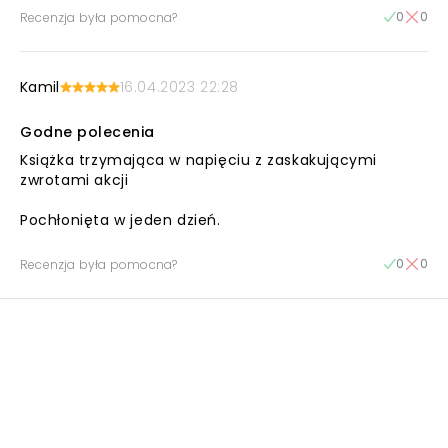
0
0
Recenzja była pomocna?
Kamil
16.04.2023 22:28
Godne polecenia
Książka trzymająca w napięciu z zaskakującymi
zwrotami akcji
Pochłonięta w jeden dzień.
0
0
Recenzja była pomocna?