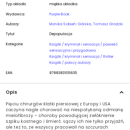
Typ okładki:
miękka okładka
Wydawca:
Purple Book
Autorzy:
Monika Sobień-Górska
Tomasz Grodzki
Tytuł:
Depopulacja
Kategorie:
Książki / kryminał i sensacja / powieść
sensacyjna i przygodowa
Książki / kryminał i sensacja / thriller
Książki / polscy autorzy
EAN:
9788383105635
Opis
Pięciu chirurgów klatki piersiowej z Europy i USA
zaczyna nagle chorować na niespotykaną odmianę
mielofibrozy – choroby powodującej zwłóknienie
szpiku kostnego i śmierć. Łączy ich nie tylko przyjaźń,
ale też to, że wszyscy pracowali na szczurach