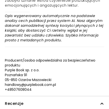
zdobyło uznanie wśród czytelników poszukujących
emocjonujących i angażujących lektur.
Opis wygenerowany automatycznie na podstawie
analizy cech publikacji przez system AI. Nasz algorytm
dokonał samodzielnej syntezy korzyści płynących z tej
książki, aby dostarczyć Ci rzetelny wgląd w jej
zawartość bez udziału człowieka. Szybka informacja
prosto z metadanych produktu.
Producent/osoba odpowiedzialna za bezpieczeństwo
produktu
Purple Book sp. z o.o.
Poznańska 91
05-850 Ożarów Mazowiecki
handlowy@purplebook.com.pl
+48507608044
Recenzje