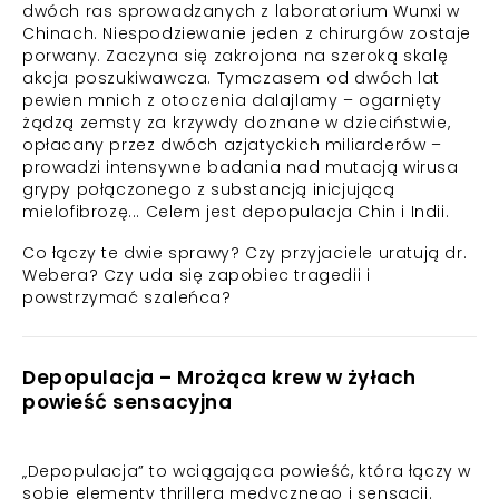
dwóch ras sprowadzanych z laboratorium Wunxi w
Chinach. Niespodziewanie jeden z chirurgów zostaje
porwany. Zaczyna się zakrojona na szeroką skalę
akcja poszukiwawcza. Tymczasem od dwóch lat
pewien mnich z otoczenia dalajlamy – ogarnięty
żądzą zemsty za krzywdy doznane w dzieciństwie,
opłacany przez dwóch azjatyckich miliarderów –
prowadzi intensywne badania nad mutacją wirusa
grypy połączonego z substancją inicjującą
mielofibrozę... Celem jest depopulacja Chin i Indii.
Co łączy te dwie sprawy? Czy przyjaciele uratują dr.
Webera? Czy uda się zapobiec tragedii i
powstrzymać szaleńca?
Depopulacja – Mrożąca krew w żyłach
powieść sensacyjna
„Depopulacja” to wciągająca powieść, która łączy w
sobie elementy thrillera medycznego i sensacji.