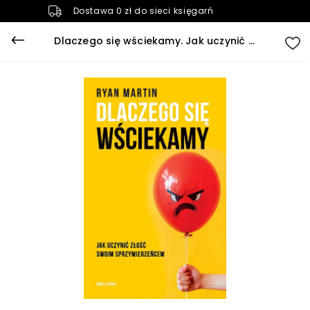
Dostawa 0 zł do sieci księgarń
Dlaczego się wściekamy. Jak uczynić złość swoim sprzymierzeńcem