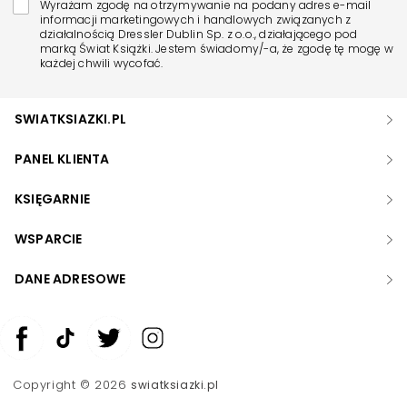
Wyrażam zgodę na otrzymywanie na podany adres e-mail
informacji marketingowych i handlowych związanych z
działalnością Dressler Dublin Sp. z o.o., działającego pod
marką Świat Książki. Jestem świadomy/-a, że zgodę tę mogę w
każdej chwili wycofać.
SWIATKSIAZKI.PL
PANEL KLIENTA
KSIĘGARNIE
WSPARCIE
DANE ADRESOWE
Zwiększ rozmiar czcionki
Zmniejsz rozmiar czcionki
Copyright © 2026
swiatksiazki.pl
Odwróć kolory