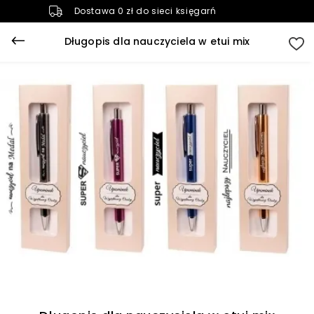
Dostawa 0 zł do sieci księgarń
Długopis dla nauczyciela w etui mix