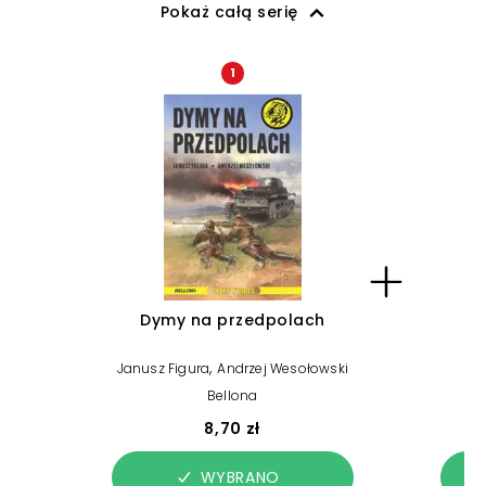
Pokaż całą serię
1
Dymy na przedpolach
U
,
Janusz Figura
Andrzej Wesołowski
Bellona
8,70 zł
WYBRANO