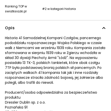
Ranking TOP w
#2 w kategorii historia
swiatksiazki.pl
Opis
Historia 41 Samodzielnej Kompani Czołgów, pancernego
pododdziału rozpoznawczego Wojska Polskiego w czasie
walk z Niemcami we wrześniu 1939 roku. Kompania została
sformowana w sierpniu 1939 roku w Zgierzu wchodziła w
skład 30 dywizji Piechoty Armii "Łódź". Na wyposażeniu
posiadała 13 TK-3, polskich tankietek, które obok czołgu
7TP była podstawową bronią polskich sił pancernych. Po
zaciętych walkach 41 kompania tak jak i inne rozdziały
rozpoznawcze straciła zdolność bojową, jej żołnierze albo
polegli, albo trafili do niewoli.
Producent/osoba odpowiedzialna za bezpieczeństwo
produktu
Dressler Dublin sp. z o.o.
Poznańska 91