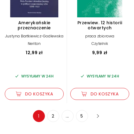
Amerykańskie
Przewiew. 12 historii
przeznaczenie
otwartych
Justyna Bartkiewicz-Godlewska
praca zbiorowa
Neriton
Czytelnik
12,99 zł
9,99 zł
WYSYŁAMY W 24H
WYSYŁAMY W 24H
DO KOSZYKA
DO KOSZYKA
Zwiększ rozmiar czcionki
1
2
...
5
Zmniejsz rozmiar czcionki
Odwróć kolory