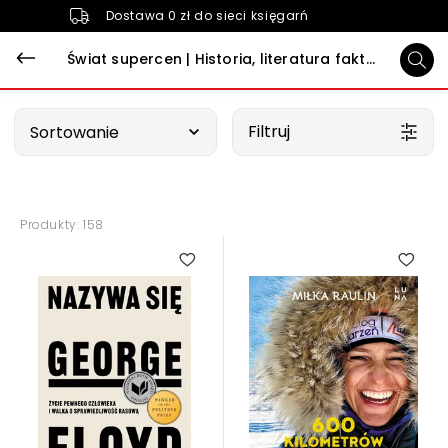
Dostawa 0 zł do sieci księgarń
Świat supercen | Historia, literatura faktu, biografie
Wybierz opcję
Filtruj
Sortowanie
Produkty: 158