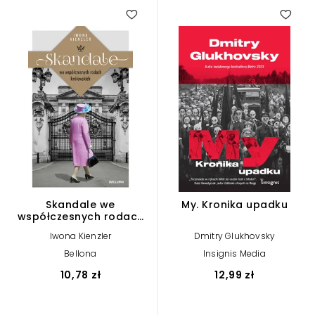
3.00
Skandale we
My. Kronika upadku
współczesnych rodach
królewskich (wydanie
Iwona Kienzler
Dmitry Glukhovsky
pocketowe)
Bellona
Insignis Media
10,78 zł
12,99 zł