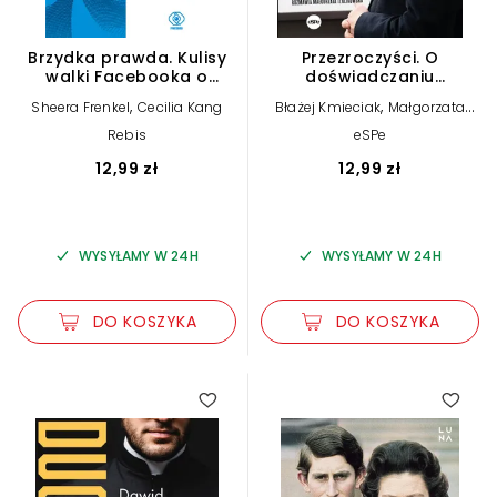
Brzydka prawda. Kulisy
Przezroczyści. O
walki Facebooka o
doświadczaniu
dominację
niepełnosprawności
,
,
Sheera Frenkel
Cecilia Kang
Błażej Kmieciak
Małgorzata
Terlikowska
Rebis
eSPe
12,99 zł
12,99 zł
WYSYŁAMY W 24H
WYSYŁAMY W 24H
DO KOSZYKA
DO KOSZYKA