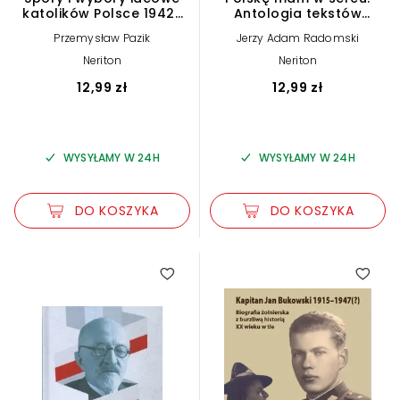
katolików Polsce 1942-
Antologia tekstów
1948
historycznych
Przemysław Pazik
Jerzy Adam Radomski
Neriton
Neriton
12,99 zł
12,99 zł
WYSYŁAMY W 24H
WYSYŁAMY W 24H
DO KOSZYKA
DO KOSZYKA