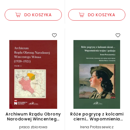
DO KOSZYKA
DO KOSZYKA
Archiwum Rządu Obrony
Róże pogryzę z kolcami
Narodowej Wincentego
cierni… Wspomnienia
Witosa (1920-1921). Tom
wojny i pokoju
praca zbiorowa
Irena Protassewicz
1