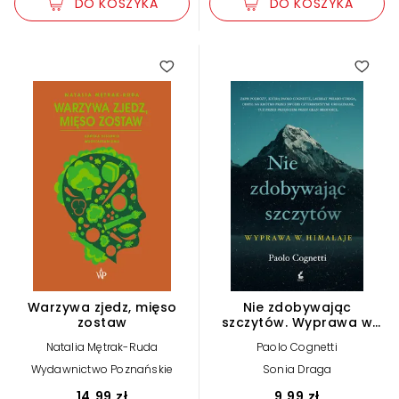
DO KOSZYKA
DO KOSZYKA
Warzywa zjedz, mięso
Nie zdobywając
zostaw
szczytów. Wyprawa w
Himalaje
Natalia Mętrak-Ruda
Paolo Cognetti
Wydawnictwo Poznańskie
Sonia Draga
14,99 zł
9,99 zł