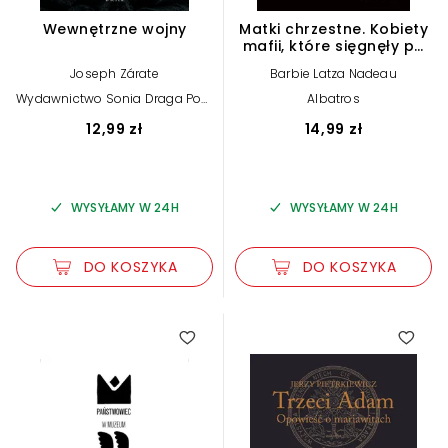
Wewnętrzne wojny
Matki chrzestne. Kobiety
mafii, które sięgnęły po
władzę
Joseph Zárate
Barbie Latza Nadeau
Wydawnictwo Sonia Draga Post
Albatros
factum
12,99 zł
14,99 zł
WYSYŁAMY W 24H
WYSYŁAMY W 24H
DO KOSZYKA
DO KOSZYKA