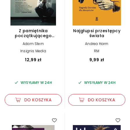
Z pamiętnika
Najgłupsi przestępcy
początkującego
świata
psychiatry
Adam Stern
Andrea Harrn
Insignis Media
RM
12,99 zł
9,99 zł
WYSYŁAMY W 24H
WYSYŁAMY W 24H
DO KOSZYKA
DO KOSZYKA