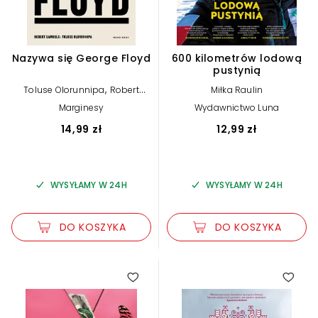
Nazywa się George Floyd
600 kilometrów lodową
pustynią
,
Toluse Olorunnipa
Robert
Miłka Raulin
Samuels
Marginesy
Wydawnictwo Luna
14,99 zł
12,99 zł
WYSYŁAMY W 24H
WYSYŁAMY W 24H
DO KOSZYKA
DO KOSZYKA