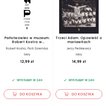
Państwowiec w muzeum.
Trzeci Adam. Opowieść o
Robert Kostro w
mariawitach
rozmowie z Piotrem
,
Robert Kostro
Piotr Zaremba
Jerzy Pietrkiewicz
Zarembą
Iskry
Iskry
12,99 zł
14,99 zł
WYSYŁAMY W 24H
WYSYŁAMY W 24H
DO KOSZYKA
DO KOSZYKA