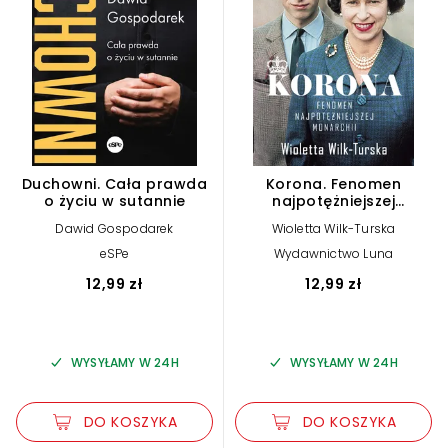
Duchowni. Cała prawda
Korona. Fenomen
o życiu w sutannie
najpotężniejszej
monarchii
Dawid Gospodarek
Wioletta Wilk-Turska
eSPe
Wydawnictwo Luna
12,99 zł
12,99 zł
WYSYŁAMY W 24H
WYSYŁAMY W 24H
DO KOSZYKA
DO KOSZYKA