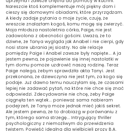
uprzejma i zawsze chętna do pomocy w kuchni.
Nareszcie ktoś komplementuje mój piękny dom i
cieszy się domowymi obiadami, które przyrządzam.
A kiedy zadaje pytania o moje życie, czuję, że
wreszcie znalazłam kogoś, komu mogę się zwierzyć.
Moja młodsza nastoletnia córka, Paige, nie jest
zadowolona z obecności gościni. Uważa, że to
dziwne, że Tanya wygląda jak Anabel i nie cierpi, gdy
nosi stare ubrania jej siostry. No ale relacje
pomiędzy Paige i Anabel zawsze były napięte... A ja
jestem pewna, że pojawienie się innej nastolatki w
tym domu pomoże uzdrowić naszą rodzinę. Teraz
Paige nalega, żebym sprawdziła akta Tanyi. Jest
przekonana, że dziewczyna nie jest tym, za kogo się
podaje. Już dawno temu nauczyłam się, że czasami
lepiej nie zadawać pytań, na które nie chce się znać
odpowiedzi. Zdecydowanie nie chcę, żeby Paige
ciągnęła ten wątek... ponieważ sama nabieram
podejrzeń, że Tanya może jednak mieć jakiś sekret.
Ale jestem pewna, że to drobiazg w porównaniu z
tym, którego sama strzegę... Intrygujący thriller
psychologiczny z niemożliwym do przewidzenia
twistem. Powieść idealna dla wielbicieli prozy B.A.