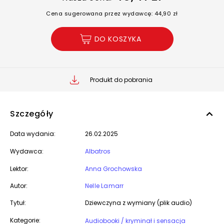
Cena sugerowana przez wydawcę: 44,90 zł
DO KOSZYKA
Produkt do pobrania
Szczegóły
Data wydania:
26.02.2025
Wydawca:
Albatros
Lektor:
Anna Grochowska
Autor:
Nelle Lamarr
Tytuł:
Dziewczyna z wymiany (plik audio)
Kategorie:
Audiobooki / kryminał i sensacja