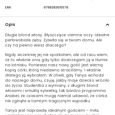
EAN:
9788383615578
Opis
Długie blond włosy. Błyszczące ciemne oczy. Idealne
perłowobiałe zęby. Zjawiła się w twoim domu. Ale
czy na pewno wiesz dlaczego?
Nigdy wcześniej jej nie spotkałam, ale od razu wiem,
że to właśnie ona, gdy tylko dostrzegam ją w tłumie
na lotnisku. Ponieważ nasz nowy gość jest wierną
kopią córki, którą niedawno straciliśmy. I właśnie
dlatego ją wybrałam. W chwili, gdy Tanya wchodzi
do naszego domu, czuję, jakby moje dziecko wróciło
do życia. Studentka z wymiany, z długimi blond
włosami i smukłą sylwetką, tak bardzo przypomina
Anabel, że czasami mogę niemal udawać, że córka
nie zginęła w tamtym tragicznym wypadku.
Tanya jest naprawdę idealnym gościem – miła,