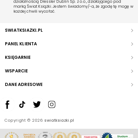
działalnością Dressler Dublin Sp. z o.o., działającego pod
marką Świat Książki. Jestem świadomy/-a, że zgodę tę mogę w
każdej chwili wycofać.
SWIATKSIAZKI.PL
PANEL KLIENTA
KSIĘGARNIE
WSPARCIE
DANE ADRESOWE
Zwiększ rozmiar czcionki
Zmniejsz rozmiar czcionki
Copyright © 2026
swiatksiazki.pl
Odwróć kolory
Skala szarości