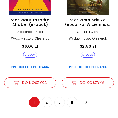
Star Wars. Eskadra
Star Wars. Wielka
Alfabet (e-book)
Republika. W ciemność
(e-book)
Alexander Freed
Claudia Gray
Wydawnictwo Olesiejuk
Wydawnictwo Olesiejuk
36,00 zł
32,50 zł
E-BOOK
E-BOOK
PRODUKT DO POBRANIA
PRODUKT DO POBRANIA
DO KOSZYKA
DO KOSZYKA
Zwiększ rozmiar czcionki
1
2
...
11
Zmniejsz rozmiar czcionki
Odwróć kolory