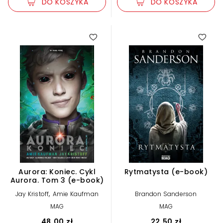
DO KOSZYKA
DO KOSZYKA
5.00
Aurora: Koniec. Cykl
Rytmatysta (e-book)
Aurora. Tom 3 (e-book)
,
Jay Kristoff
Amie Kaufman
Brandon Sanderson
MAG
MAG
48,00 zł
22,50 zł