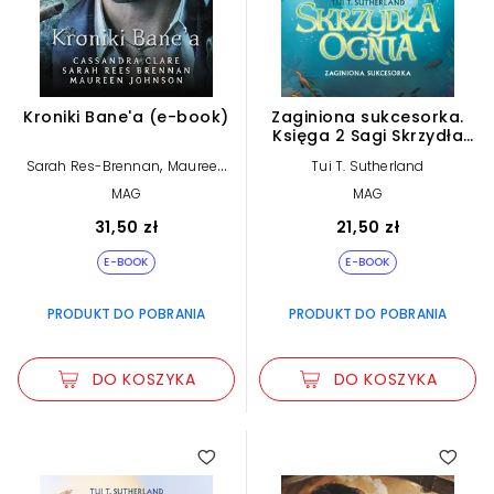
Kroniki Bane'a (e-book)
Zaginiona sukcesorka.
Księga 2 Sagi Skrzydła
ognia (e-book)
,
Sarah Res-Brennan
Maureen
Tui T. Sutherland
,
Johnson
Cassandra Clare
MAG
MAG
31,50 zł
21,50 zł
E-BOOK
E-BOOK
PRODUKT DO POBRANIA
PRODUKT DO POBRANIA
DO KOSZYKA
DO KOSZYKA
5.00