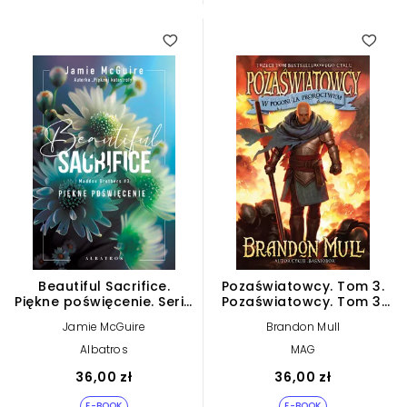
Beautiful Sacrifice.
Pozaświatowcy. Tom 3.
Piękne poświęcenie. Seria
Pozaświatowcy. Tom 3:
Maddox Brothers. Tom 3
W pogoni za
Jamie McGuire
Brandon Mull
(e-book)
proroctwem (e-book)
Albatros
MAG
36,00 zł
36,00 zł
E-BOOK
E-BOOK