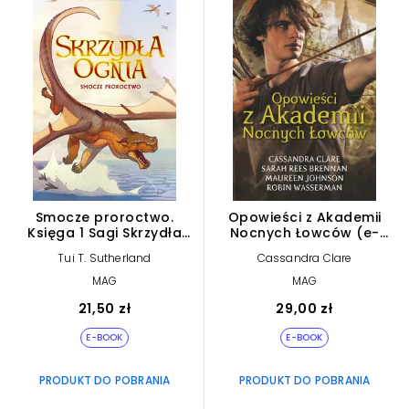
Smocze proroctwo.
Opowieści z Akademii
Księga 1 Sagi Skrzydła
Nocnych Łowców (e-
ognia. Skrzydła ognia.
book)
Tui T. Sutherland
Cassandra Clare
Księga 1. (e-book)
MAG
MAG
21,50 zł
29,00 zł
E-BOOK
E-BOOK
PRODUKT DO POBRANIA
PRODUKT DO POBRANIA