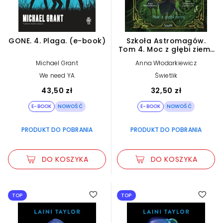
GONE. 4. Plaga. (e-book)
Szkoła Astromagów.
Tom 4. Moc z głębi ziemi.
Szkoła Astromagów.
Michael Grant
Anna Włodarkiewicz
Tom 4 (e-book)
We need YA
Świetlik
43,50 zł
32,50 zł
E-BOOK
NOWOŚĆ
E-BOOK
NOWOŚĆ
PRODUKT DO POBRANIA
PRODUKT DO POBRANIA
DO KOSZYKA
DO KOSZYKA
TOP
TOP