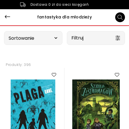
Dostawa 0 zł do sieci księgarń
fantastyka dla młodzieży
Wybierz opcję
Filtruj
Sortowanie
Produkty: 396