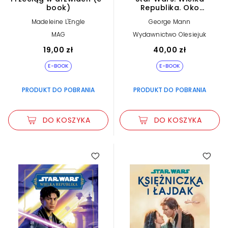
book)
Republika. Oko
Ciemności (e-book)
Madeleine L'Engle
George Mann
MAG
Wydawnictwo Olesiejuk
19,00 zł
40,00 zł
E-BOOK
E-BOOK
PRODUKT DO POBRANIA
PRODUKT DO POBRANIA
DO KOSZYKA
DO KOSZYKA