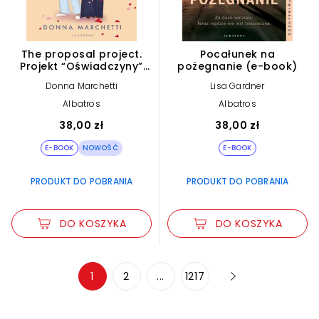
The proposal project.
Pocałunek na
Projekt “Oświadczyny”
pożegnanie (e-book)
(e-book)
Donna Marchetti
Lisa Gardner
Albatros
Albatros
38,00 zł
38,00 zł
E-BOOK
NOWOŚĆ
E-BOOK
PRODUKT DO POBRANIA
PRODUKT DO POBRANIA
DO KOSZYKA
DO KOSZYKA
Zwiększ rozmiar czcionki
1
2
...
1217
Zmniejsz rozmiar czcionki
Odwróć kolory