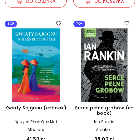
DO KOSZYKA
DO KOSZYKA
podróże
862
podręczniki
TOP
TOP
3
poezja i dramat
724
polscy autorzy
2127
poradniki
3185
prawo
43
Kwiaty Sajgonu (e-book)
Serce pełne grobów (e-
book)
proza obyczajowa
6742
Nguyen Phan Que Mai
Ian Rankin
Albatros
Albatros
41,50 zł
38,00 zł