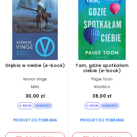
kultura i sztuka
355
lektury
186
literatura faktu
2710
Głębia w niebie (e-book)
Tam, gdzie spotkałam
literatura piękna
8284
ciebie (e-book)
Vernor Vinge
Pagie Toon
literatura popularnonaukowa
245
MAG
Albatros
30,00 zł
38,00 zł
nauki humanistyczne
2313
E-BOOK
NOWOŚĆ
E-BOOK
NOWOŚĆ
PRODUKT DO POBRANIA
PRODUKT DO POBRANIA
nauki ścisłe
656