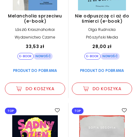
Melancholia sprzeciwu
Nie odpuszczę ci aż do
(e-book)
śmierci (e-book)
László Krasznahorkai
Olga Rudnicka
Wydawnictwo Czarne
Prószyński Media
33,53 zł
28,00 zł
E-BOOK
NOWOŚĆ
E-BOOK
NOWOŚĆ
PRODUKT DO POBRANIA
PRODUKT DO POBRANIA
DO KOSZYKA
DO KOSZYKA
TOP
TOP