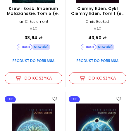
Krew i kość. Imperium
Ciemny Eden. Cykl
Malazańskie. Tom 5 (e-
Ciemny Eden. Tom 1 (e-
book)
book)
Ian C. Esslemont
Chris Beckett
MAG
MAG
38,94 zł
43,50 zł
E-BOOK
NOWOŚĆ
E-BOOK
NOWOŚĆ
PRODUKT DO POBRANIA
PRODUKT DO POBRANIA
DO KOSZYKA
DO KOSZYKA
TOP
TOP