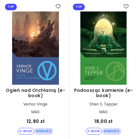
TOP
TOP
Ogień nad Otchłanią (e-
Podnosząc kamienie (e-
book)
book)
Vernor Vinge
Sheri S. Tepper
MAG
MAG
12,90 zł
18,00 zł
E-BOOK
NOWOŚĆ
E-BOOK
NOWOŚĆ