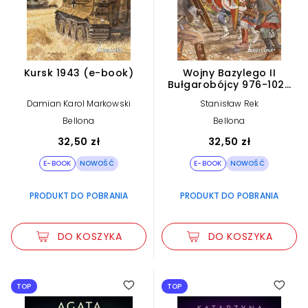
Kursk 1943 (e-book)
Wojny Bazylego II
Bułgarobójcy 976-1025
(e-book)
Damian Karol Markowski
Stanisław Rek
Bellona
Bellona
32,50 zł
32,50 zł
E-BOOK
NOWOŚĆ
E-BOOK
NOWOŚĆ
PRODUKT DO POBRANIA
PRODUKT DO POBRANIA
DO KOSZYKA
DO KOSZYKA
TOP
TOP