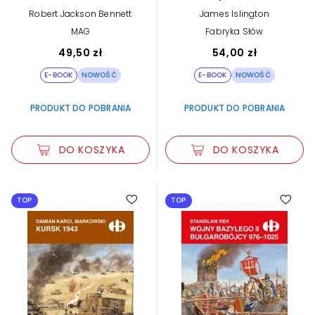
book)
Robert Jackson Bennett
James Islington
MAG
Fabryka Słów
49,50 zł
54,00 zł
E-BOOK
NOWOŚĆ
E-BOOK
NOWOŚĆ
PRODUKT DO POBRANIA
PRODUKT DO POBRANIA
DO KOSZYKA
DO KOSZYKA
TOP
TOP