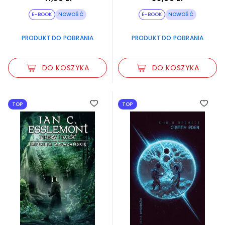
religia
1096
E-BOOK
NOWOŚĆ
E-BOOK
NOWOŚĆ
rozrywka, humor
50
PRODUKT DO POBRANIA
PRODUKT DO POBRANIA
sport
231
DO KOSZYKA
DO KOSZYKA
young adult
697
TOP
TOP