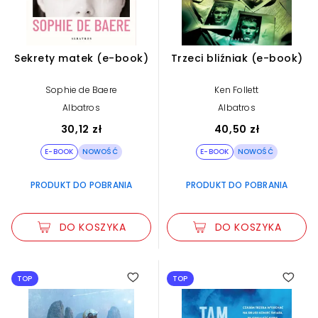
dla młodzieży
1987
Sekrety matek (e-book)
Trzeci bliźniak (e-book)
encyklopedie i słowniki
87
Sophie de Baere
Ken Follett
Albatros
Albatros
ezoteryka
259
30,12 zł
40,50 zł
E-BOOK
NOWOŚĆ
E-BOOK
NOWOŚĆ
fantastyka
3081
PRODUKT DO POBRANIA
PRODUKT DO POBRANIA
historia
1771
DO KOSZYKA
DO KOSZYKA
języki obce
161
TOP
TOP
kryminał i sensacja
4797