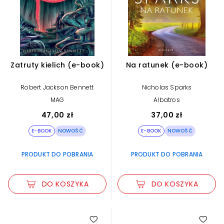
Zatruty kielich (e-book)
Na ratunek (e-book)
Robert Jackson Bennett
Nicholas Sparks
MAG
Albatros
47,00 zł
37,00 zł
E-BOOK
NOWOŚĆ
E-BOOK
NOWOŚĆ
PRODUKT DO POBRANIA
PRODUKT DO POBRANIA
DO KOSZYKA
DO KOSZYKA