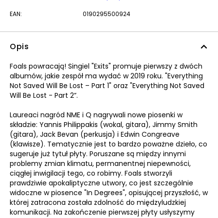
EAN:
0190295500924
Opis
Foals powracają! Singiel "Exits" promuje pierwszy z dwóch
albumów, jakie zespół ma wydać w 2019 roku. "Everything
Not Saved Will Be Lost – Part 1" oraz "Everything Not Saved
Will Be Lost - Part 2”.
Laureaci nagród NME i Q nagrywali nowe piosenki w
składzie: Yannis Philippakis (wokal, gitara), Jimmy Smith
(gitara), Jack Bevan (perkusja) i Edwin Congreave
(klawisze). Tematycznie jest to bardzo poważne dzieło, co
sugeruje już tytuł płyty. Poruszane są między innymi
problemy zmian klimatu, permanentnej niepewności,
ciągłej inwigilacji tego, co robimy. Foals stworzyli
prawdziwie apokaliptyczne utwory, co jest szczególnie
widoczne w piosence "In Degrees", opisującej przyszłość, w
której zatracona została zdolność do międzyludzkiej
komunikacji. Na zakończenie pierwszej płyty usłyszymy