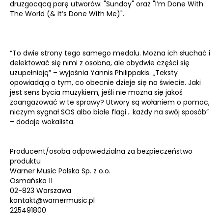
druzgocącą parę utworów: "Sunday" oraz "I’m Done With
The World (& It’s Done With Me)".
“To dwie strony tego samego medalu. Można ich słuchać i
delektować się nimi z osobna, ale obydwie części się
uzupełniają” – wyjaśnia Yannis Philippakis. „Teksty
opowiadają o tym, co obecnie dzieje się na świecie. Jaki
jest sens bycia muzykiem, jeśli nie można się jakoś
zaangażować w te sprawy? Utwory są wołaniem o pomoc,
niczym sygnał SOS albo białe flagi... każdy na swój sposób”
– dodaje wokalista.
Producent/osoba odpowiedzialna za bezpieczeństwo
produktu
Warner Music Polska Sp. z o.o.
Osmańska 11
02-823 Warszawa
kontakt@warnermusic.pl
225491800