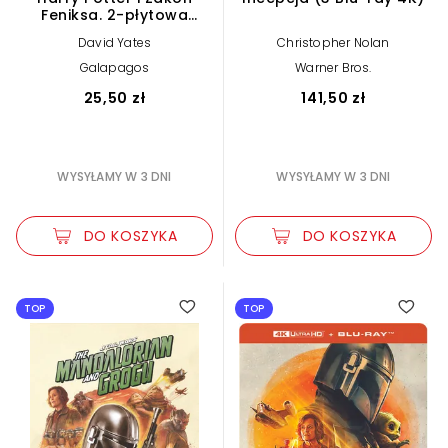
Feniksa. 2-płytowa
edycja specjalna (2
David Yates
Christopher Nolan
DVD)
Galapagos
Warner Bros.
25,50 zł
141,50 zł
WYSYŁAMY W 3 DNI
WYSYŁAMY W 3 DNI
DO KOSZYKA
DO KOSZYKA
TOP
TOP