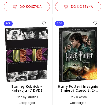
DO KOSZYKA
DO KOSZYKA
5.00
TOP
TOP
Stanley Kubrick -
Harry Potter i Insygnia
Kolekcja (7 DVD)
Śmierci. Część 2. 2-
płytowa edycja
Stanley Kubrick
David Yates
specjalna (2 DVD)
Galapagos
Galapagos