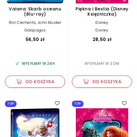
Vaiana: Skarb oceanu
Piękna i Bestia (Disney
(Blu-ray)
Księżniczka)
zestaw filmów
96
,
Ron Clements
John Musker
Disney
Galapagos
Disney
56,50 zł
28,50 zł
WYSYŁAMY W 24H
WYSYŁAMY W 3 DNI
DO KOSZYKA
DO KOSZYKA
TOP
TOP