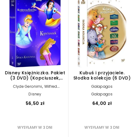
Disney Księżniczka. Pakiet
Kubuś i przyjaciele.
(3 DVD) (Kopciuszek,
Słodka kolekcja (6 DVD)
Śpiąca Królewna,
,
Clyde Geronimi
Wilfred
Galapagos
Królewna Śnieżka i
,
,
Jackson
Hamilton Luske
David
siedmiu krasnoludków)
Disney
Galapagos
Hand
56,50 zł
64,00 zł
WYSYŁAMY W 3 DNI
WYSYŁAMY W 3 DNI