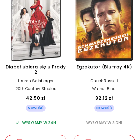
kino muzyczne
9
kino niezależne
1
kino polskie
18
Diabeł ubiera się u Prady
Egzekutor (Blu-ray 4K)
klasyka kina
8
2
Lauren Weisberger
Chuck Russell
komedia
144
20th Century Studios
Warner Bros.
42,50 zł
92,12 zł
komedia romantyczna
12
NOWOŚĆ
NOWOŚĆ
WYSYŁAMY W 24H
WYSYŁAMY W 3 DNI
kostiumowy
22