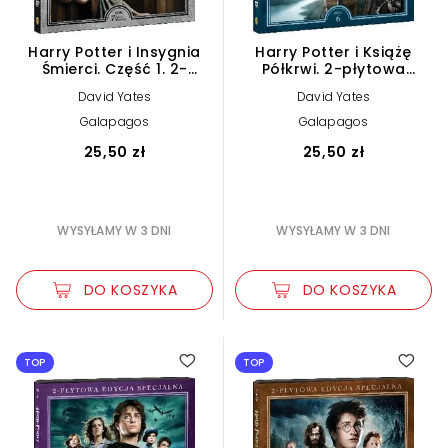
Harry Potter i Insygnia
Harry Potter i Książę
Śmierci. Część 1. 2-
Półkrwi. 2-płytowa
płytowa edycja
edycja specjalna (2
David Yates
David Yates
specjalna (2 DVD)
DVD)
Galapagos
Galapagos
25,50 zł
25,50 zł
WYSYŁAMY W 3 DNI
WYSYŁAMY W 3 DNI
DO KOSZYKA
DO KOSZYKA
TOP
TOP