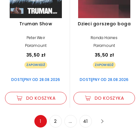
Truman Show
Dzieci gorszego boga
Peter Weir
Randa Haines
Paramount
Paramount
35,50 zł
35,50 zł
ZAPOWIEDŹ
ZAPOWIEDŹ
DOSTĘPNY OD 28.08.2026
DOSTĘPNY OD 28.08.2026
DO KOSZYKA
DO KOSZYKA
Zwiększ rozmiar czcionki
1
2
...
41
Zmniejsz rozmiar czcionki
Odwróć kolory