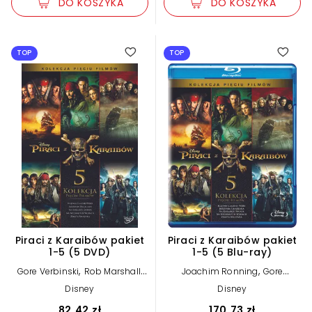
DO KOSZYKA
DO KOSZYKA
musical
11
obyczajowy
TOP
TOP
29
poradniki
1
produkcje telewizyjne
5
religijny
8
romans
23
Piraci z Karaibów pakiet
Piraci z Karaibów pakiet
1-5 (5 DVD)
1-5 (5 Blu-ray)
science-fiction
324
,
,
,
Gore Verbinski
Rob Marshall
Joachim Ronning
Gore
,
Joachim Ronning
Verbinski
Rob Marshall
Disney
Disney
82,42 zł
170,73 zł