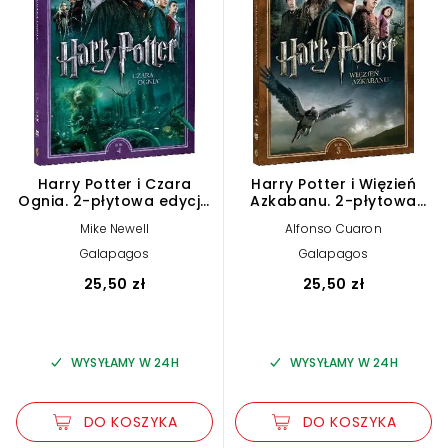
Harry Potter i Czara
Harry Potter i Więzień
Ognia. 2-płytowa edycja
Azkabanu. 2-płytowa
specjalna (2 DVD)
edycja specjalna (2
Mike Newell
Alfonso Cuaron
DVD)
Galapagos
Galapagos
25,50 zł
25,50 zł
WYSYŁAMY W 24H
WYSYŁAMY W 24H
DO KOSZYKA
DO KOSZYKA