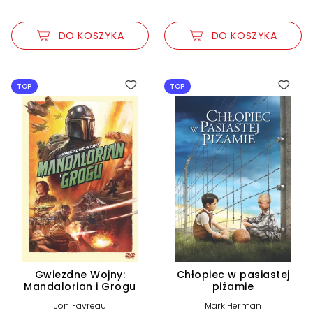
DO KOSZYKA
DO KOSZYKA
TOP
TOP
Gwiezdne Wojny:
Chłopiec w pasiastej
Mandalorian i Grogu
piżamie
Jon Favreau
Mark Herman