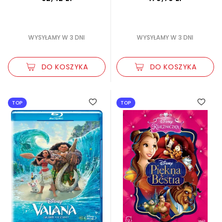
sensacja i kryminał
54
serial
100
WYSYŁAMY W 3 DNI
WYSYŁAMY W 3 DNI
serie filmowe
1
DO KOSZYKA
DO KOSZYKA
sport
1
3.00
TOP
TOP
teatr
1
thriller
47
western
11
wojenny
34