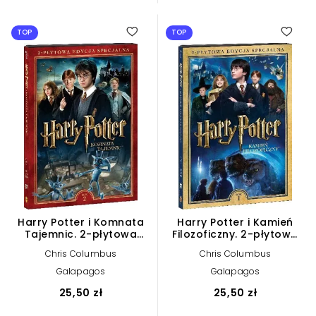
TOP
TOP
Harry Potter i Komnata
Harry Potter i Kamień
Tajemnic. 2-płytowa
Filozoficzny. 2-płytowa
edycja specjalna (2
edycja specjalna (2
Chris Columbus
Chris Columbus
DVD)
DVD)
Galapagos
Galapagos
25,50 zł
25,50 zł