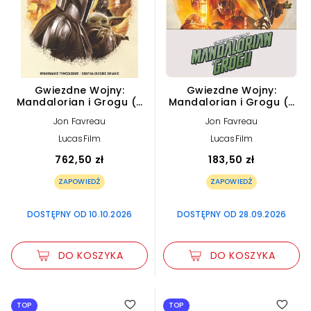
Gwiezdne Wojny:
Gwiezdne Wojny:
Mandalorian i Grogu (2
Mandalorian i Grogu (2
Blu-ray 4K) Edycja
Blu-ray 4K) Steelbook
Jon Favreau
Jon Favreau
Kolekcjonerska Beskar
LucasFilm
LucasFilm
762,50 zł
183,50 zł
ZAPOWIEDŹ
ZAPOWIEDŹ
DOSTĘPNY OD 10.10.2026
DOSTĘPNY OD 28.09.2026
DO KOSZYKA
DO KOSZYKA
TOP
TOP