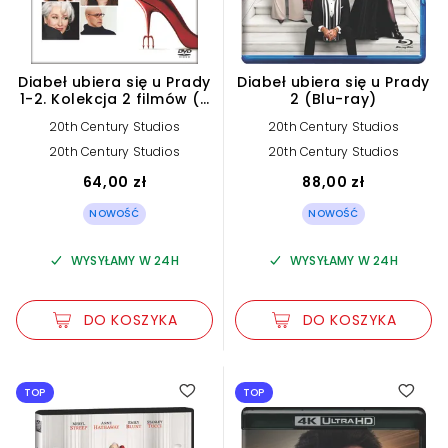
biograficzny
35
Diabeł ubiera się u Prady
Diabeł ubiera się u Prady
1-2. Kolekcja 2 filmów (2
2 (Blu-ray)
dokument
36
DVD)
20th Century Studios
20th Century Studios
20th Century Studios
20th Century Studios
dramat
193
64,00 zł
88,00 zł
NOWOŚĆ
NOWOŚĆ
familijny
72
WYSYŁAMY W 24H
WYSYŁAMY W 24H
fantasy
130
DO KOSZYKA
DO KOSZYKA
horror
63
1.00
TOP
TOP
kabaret
2