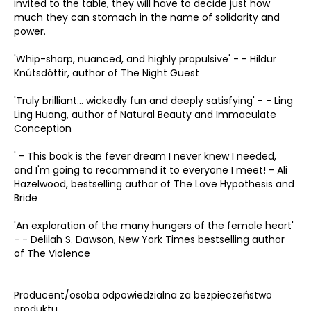
invited to the table, they will have to decide just how
much they can stomach in the name of solidarity and
power.
'Whip-sharp, nuanced, and highly propulsive' - - Hildur
Knútsdóttir, author of The Night Guest
'Truly brilliant... wickedly fun and deeply satisfying' - - Ling
Ling Huang, author of Natural Beauty and Immaculate
Conception
' - This book is the fever dream I never knew I needed,
and I'm going to recommend it to everyone I meet! - Ali
Hazelwood, bestselling author of The Love Hypothesis and
Bride
'An exploration of the many hungers of the female heart'
- - Delilah S. Dawson, New York Times bestselling author
of The Violence
Producent/osoba odpowiedzialna za bezpieczeństwo
produktu