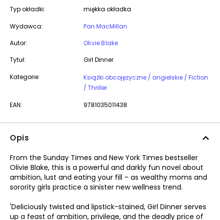
Typ okładki:
miękka okładka
Wydawca:
Pan MacMillan
Autor:
Olivie Blake
Tytuł:
Girl Dinner
Kategorie:
Książki obcojęzyczne / angielskie / Fiction
/ Thriller
EAN:
9781035011438
Opis
From the Sunday Times and New York Times bestseller
Olivie Blake, this is a powerful and darkly fun novel about
ambition, lust and eating your fill – as wealthy moms and
sorority girls practice a sinister new wellness trend.
'Deliciously twisted and lipstick-stained, Girl Dinner serves
up a feast of ambition, privilege, and the deadly price of