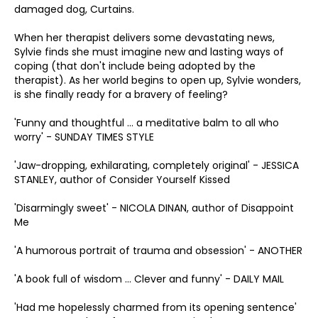
damaged dog, Curtains.
When her therapist delivers some devastating news,
Sylvie finds she must imagine new and lasting ways of
coping (that don't include being adopted by the
therapist). As her world begins to open up, Sylvie wonders,
is she finally ready for a bravery of feeling?
'Funny and thoughtful … a meditative balm to all who
worry' - SUNDAY TIMES STYLE
'Jaw-dropping, exhilarating, completely original' - JESSICA
STANLEY, author of Consider Yourself Kissed
'Disarmingly sweet' - NICOLA DINAN, author of Disappoint
Me
'A humorous portrait of trauma and obsession' - ANOTHER
'A book full of wisdom … Clever and funny' - DAILY MAIL
'Had me hopelessly charmed from its opening sentence'