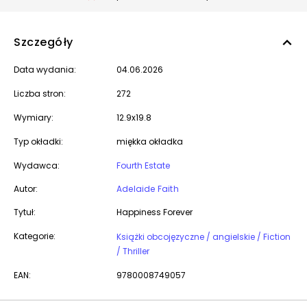
Szczegóły
Data wydania:
04.06.2026
Liczba stron:
272
Wymiary:
12.9x19.8
Typ okładki:
miękka okładka
Wydawca:
Fourth Estate
Autor:
Adelaide Faith
Tytuł:
Happiness Forever
Kategorie:
Książki obcojęzyczne / angielskie / Fiction
/ Thriller
EAN:
9780008749057