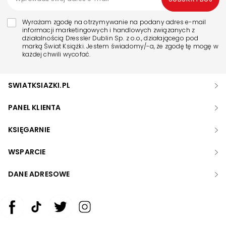
Wyrażam zgodę na otrzymywanie na podany adres e-mail
informacji marketingowych i handlowych związanych z
działalnością Dressler Dublin Sp. z o.o., działającego pod
marką Świat Książki. Jestem świadomy/-a, że zgodę tę mogę w
każdej chwili wycofać.
SWIATKSIAZKI.PL
PANEL KLIENTA
KSIĘGARNIE
WSPARCIE
DANE ADRESOWE
Zwiększ rozmiar czcionki
Zmniejsz rozmiar czcionki