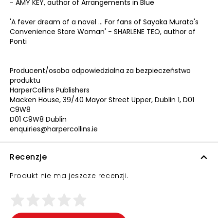
- AMY KEY, author of Arrangements in Blue
'A fever dream of a novel … For fans of Sayaka Murata's
Convenience Store Woman' - SHARLENE TEO, author of
Ponti
Producent/osoba odpowiedzialna za bezpieczeństwo
produktu
HarperCollins Publishers
Macken House, 39/40 Mayor Street Upper, Dublin 1, D01
C9W8
D01 C9W8 Dublin
enquiries@harpercollins.ie
Recenzje
Produkt nie ma jeszcze recenzji.