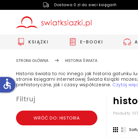
Dostawa 0 zł do sieci księgarń
KSIĄŻKI
E-BOOKI
STRONA GŁÓWNA
HISTORIA ŚWIATA
Historia świata to nic innego jak historia gatunku 
stronie księgarni internetowej Świata Książki moż
accessible
prehistoryczne, jak i czasy współczesne.
Czytaj więc
Filtruj
histo
Zwiększ rozmiar czcionki
Zmniejsz rozmiar czcionki
Produkty: 10
WRÓĆ DO: HISTORIA
Odwróć kolory
Sort
Skala szarości