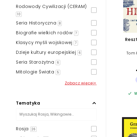
Rodowody Cywilizacji (CERAM)
10
Seria Historyczna
8
Biografie wielkich rodów
7
Reszt
Klasycy myśli wojskowej
7
Dzieje kultury europejskiej
6
Tom 
Seria Starożytna
6
Mitologie Świata
5
Zobacz więcej+
W
Tematyka
Rosja
26