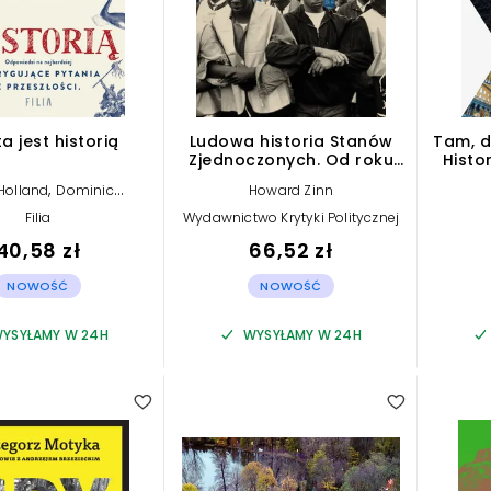
a jest historią
Ludowa historia Stanów
Tam, d
Zjednoczonych. Od roku
Histo
1492 do dziś
,
Holland
Dominic
Howard Zinn
Sandbrook
Filia
Wydawnictwo Krytyki Politycznej
40,58 zł
66,52 zł
NOWOŚĆ
NOWOŚĆ
YSYŁAMY W 24H
WYSYŁAMY W 24H