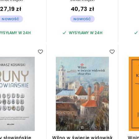
27,19 zł
40,73 zł
NOWOŚĆ
NOWOŚĆ
YSYŁAMY W 24H
WYSYŁAMY W 24H
y słowiańskie
Wilno w świecie widowisk
Wojn