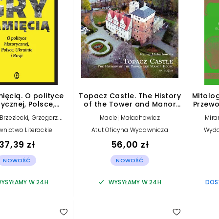
ięcią. O polityce
Topacz Castle. The History
Mitolog
rycznej, Polsce,
of the Tower and Manor
Przewo
rainie i Rosji
House in Ślęza
elf
,
Brzeziecki
Grzegorz
Maciej Małachowicz
Mira
Motyka
nictwo Literackie
Atut Oficyna Wydawnicza
Wyda
37,39 zł
56,00 zł
NOWOŚĆ
NOWOŚĆ
YSYŁAMY W 24H
WYSYŁAMY W 24H
DOST