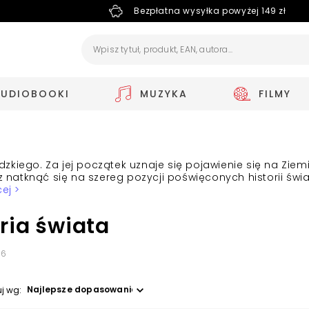
Bezpłatna wysyłka powyżej 149 zł
AUDIOBOOKI
MUZYKA
FILMY
ludzkiego. Za jej początek uznaje się pojawienie się na Zi
esz natknąć się na szereg pozycji poświęconych historii ś
ej >
ria świata
76
Wybierz opcję
uj wg: