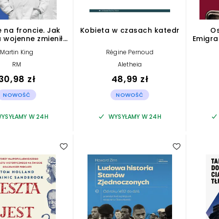
 na froncie. Jak
Kobieta w czasach katedr
Os
a wojenne zmieniły
Emigra
medycynę
Wła
Martin King
Régine Pernoud
RM
Aletheia
30,98 zł
48,99 zł
NOWOŚĆ
NOWOŚĆ
YSYŁAMY W 24H
WYSYŁAMY W 24H
1.00