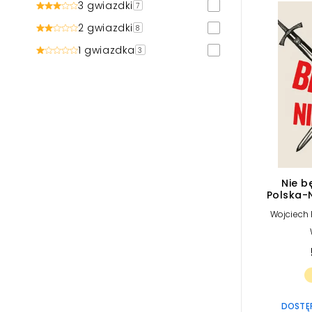
3 gwiazdki
7
2 gwiazdki
8
1 gwiazdka
3
Nie b
Polska-N
wo
Wojciech
DOSTĘP