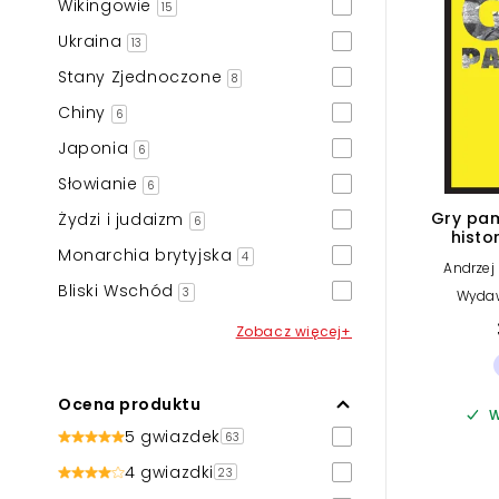
Wikingowie
15
Ukraina
13
Stany Zjednoczone
8
Chiny
6
Japonia
6
Słowianie
6
Gry pam
Żydzi i judaizm
6
histo
Monarchia brytyjska
Uk
4
Andrzej 
Bliski Wschód
3
Wydaw
Zobacz więcej+
Ocena produktu
W
5 gwiazdek
63
4 gwiazdki
23