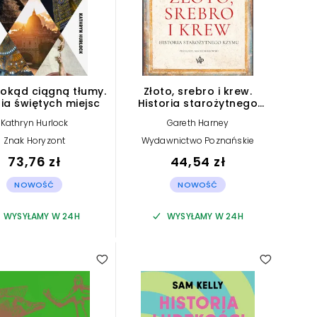
okąd ciągną tłumy.
Złoto, srebro i krew.
ria świętych miejsc
Historia starożytnego
Rzymu
Kathryn Hurlock
Gareth Harney
Znak Horyzont
Wydawnictwo Poznańskie
73,76 zł
44,54 zł
NOWOŚĆ
NOWOŚĆ
WYSYŁAMY W 24H
WYSYŁAMY W 24H