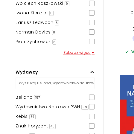
Wojciech Roszkowski
9
To
Iwona Kienzler
8
Janusz Ledwoch
8
Norman Davies
8
Piotr Zychowicz
8
W
Zobacz więcej+
Wydawcy
Bellona
157
Wydawnictwo Naukowe PWN
99
Rebis
54
Znak Horyzont
48