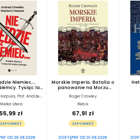
ędzie Niemiec….
Morskie imperia. Batalia o
Het
iemcy. Tysiąc lat
panowanie na Morzu
jny i pokoju
Śródziemnym 1521-1580
,
 Harpula
Prof. Andrzej
Roger Crowley
Chwalba
Wielka Litera
Rebis
55,99 zł
67,91 zł
ZAPOWIEDŹ
ZAPOWIEDŹ
NY OD 26.08.2026
DOSTĘPNY OD 01.09.2026
DOST