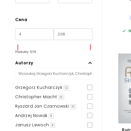
Cena
W
Produkty: 1076
Autorzy
Grzegorz Kucharczyk
12
Christopher Macht
10
Ryszard Jan Czarnowski
10
Andrzej Nowak
9
Janusz Lewoch
9
Run