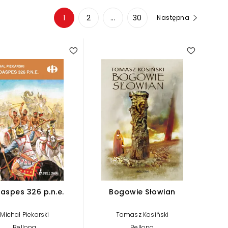
1
2
...
30
Następna
aspes 326 p.n.e.
Bogowie Słowian
Michał Piekarski
Tomasz Kosiński
Bellona
Bellona