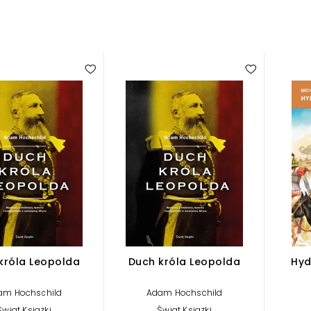
króla Leopolda
Duch króla Leopolda
Hyd
am Hochschild
Adam Hochschild
Świat Książki
Świat Książki