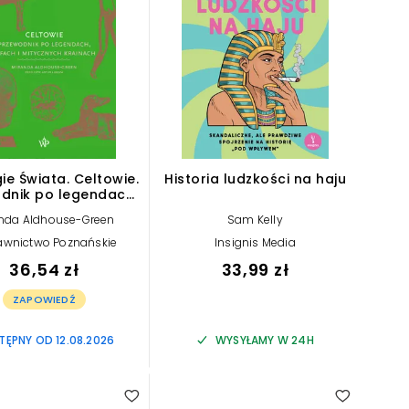
ie Świata. Celtowie.
Historia ludzkości na haju
dnik po legendach,
ach i mitycznych
nda Aldhouse-Green
Sam Kelly
krainach
wnictwo Poznańskie
Insignis Media
36,54 zł
33,99 zł
ZAPOWIEDŹ
ĘPNY OD 12.08.2026
WYSYŁAMY W 24H