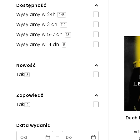
Dostępność
Powiększony kursor
Wysyłamy w 24h
948
Pomoc w czytaniu
Wysyłamy w 3 dni
110
Podkreślenie linków
Wysyłamy w 5-7 dni
13
Wysyłamy w 14 dni
5
Nowość
Tak
18
Zapowiedź
Tak
12
Duch 
Data wydania
Ad
-