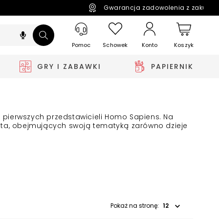
Gwarancja zadowolenia z zakupó
Pomoc
Schowek
Koszyk
Konto
GRY I ZABAWKI
PAPIERNIK
emi pierwszych przedstawicieli Homo Sapiens.
Na
wiata, obejmujących swoją tematyką zarówno dzieje
Wybierz opcję
Pokaż na stronę: