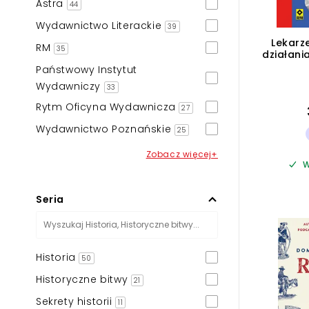
Astra
44
Wydawnictwo Literackie
39
Lekarze
RM
35
działani
Państwowy Instytut
Wydawniczy
33
Rytm Oficyna Wydawnicza
27
Wydawnictwo Poznańskie
25
Zobacz więcej+
W
Seria
Historia
50
Historyczne bitwy
21
Sekrety historii
11