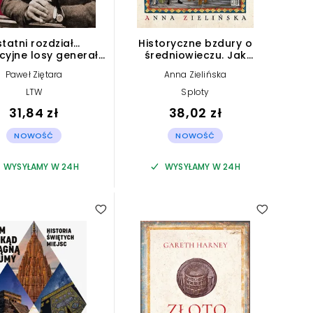
tatni rozdział…
Historyczne bzdury o
cyjne losy generała
średniowieczu. Jak
dysława Andersa
naprawdę żyło się w
Paweł Ziętara
Anna Zielińska
czasach dam i rycerzy?
LTW
Sploty
31,84 zł
38,02 zł
NOWOŚĆ
NOWOŚĆ
WYSYŁAMY W 24H
WYSYŁAMY W 24H