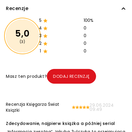
Recenzje
5
100%
4
0
5,0
3
0
(3)
2
0
1
0
Masz ten produkt?
DODAJ RECENZJĘ
Recenzja Księgarza Świat
29.06.2024
09:49
Książki
Zdecydowanie, najpierw książka a później serial
„Informacja zwrotna” Jakuba Żulczyka to przejmująca