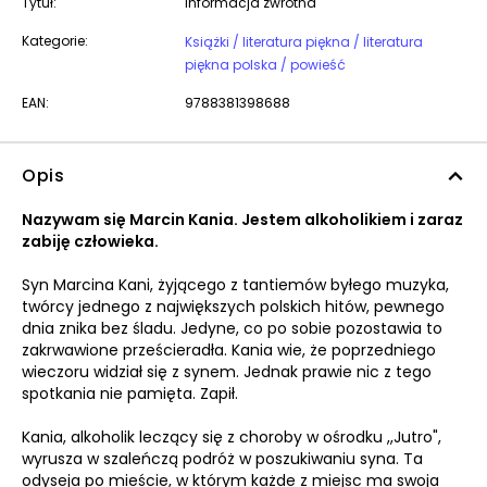
Tytuł:
Informacja zwrotna
Kategorie:
Książki / literatura piękna / literatura
piękna polska / powieść
EAN:
9788381398688
Opis
Nazywam się Marcin Kania. Jestem alkoholikiem i zaraz
zabiję człowieka.
Syn Marcina Kani, żyjącego z tantiemów byłego muzyka,
twórcy jednego z największych polskich hitów, pewnego
dnia znika bez śladu. Jedyne, co po sobie pozostawia to
zakrwawione prześcieradła. Kania wie, że poprzedniego
wieczoru widział się z synem. Jednak prawie nic z tego
spotkania nie pamięta. Zapił.
Kania, alkoholik leczący się z choroby w ośrodku ,,Jutro",
wyrusza w szaleńczą podróż w poszukiwaniu syna. Ta
odyseja po mieście, w którym każde z miejsc ma swoja