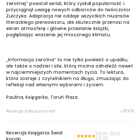
zwrotnej” powstał serial, który zyskał popularność i
przyciągnął uwagę nowych odbiorców do twórczości
Żulczyka. Adaptacja nie oddaje wszystkich niuansów
literackiego pierwowzoru, ale skutecznie przenosi na
ekran atmosferę i główne przesłanie książki,
pogłębiając wrażenie jej mrocznego klimatu.
„Informacja zwrotna” to nie tylko powieść o upadku,
ale także o nadziei i sile, którą można odnaleźć nawet
w najciemniejszych momentach życia. To lektura,
która zostaje z czytelnikiem na długo, zmuszając do
refleksji nad własnymi wyborami i życiem.
Paulina, księgarka, Toruń Plaza
0
0
Recenzja była pomocna?
Recenzja Księgarza Świat
28.05.2024
09:39
Książki