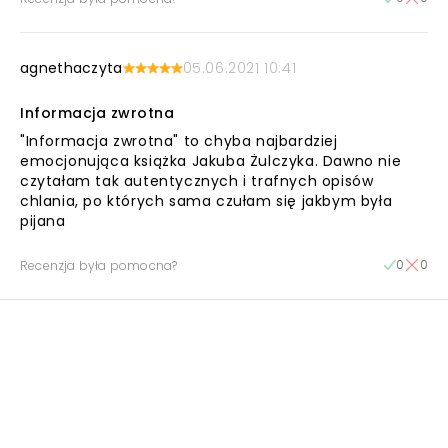
agnethaczyta
05.06.2021 10:41
Informacja zwrotna
"Informacja zwrotna" to chyba najbardziej
emocjonująca książka Jakuba Żulczyka. Dawno nie
czytałam tak autentycznych i trafnych opisów
chlania, po których sama czułam się jakbym była
pijana
0
0
Recenzja była pomocna?