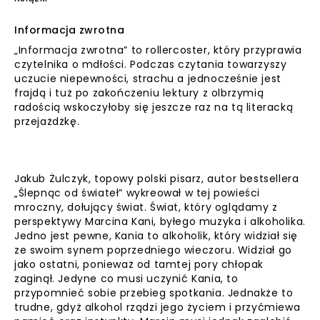
Informacja zwrotna
„Informacja zwrotna” to rollercoster, który przyprawia
czytelnika o mdłości. Podczas czytania towarzyszy
uczucie niepewności, strachu a jednocześnie jest
frajdą i tuż po zakończeniu lektury z olbrzymią
radością wskoczyłoby się jeszcze raz na tą literacką
przejażdżkę.
Jakub Żulczyk, topowy polski pisarz, autor bestsellera
„Ślepnąc od świateł” wykreował w tej powieści
mroczny, dołujący świat. Świat, który oglądamy z
perspektywy Marcina Kani, byłego muzyka i alkoholika.
Jedno jest pewne, Kania to alkoholik, który widział się
ze swoim synem poprzedniego wieczoru. Widział go
jako ostatni, ponieważ od tamtej pory chłopak
zaginął. Jedyne co musi uczynić Kania, to
przypomnieć sobie przebieg spotkania. Jednakże to
trudne, gdyż alkohol rządzi jego życiem i przyćmiewa