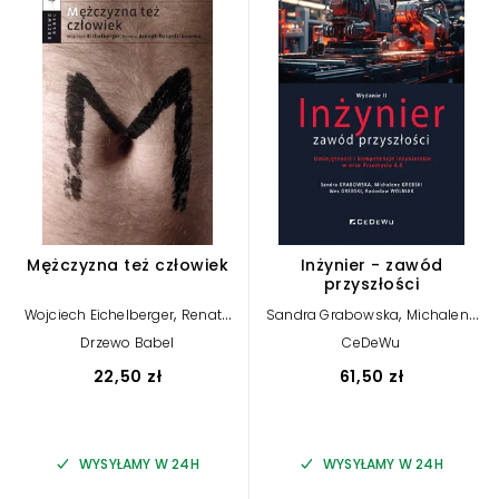
Mężczyzna też człowiek
Inżynier - zawód
przyszłości
,
,
Wojciech Eichelberger
Renata
Sandra Grabowska
Michalene
,
,
Arendt-Dziurdzikowska
Grebski
Wes Grebski
Drzewo Babel
CeDeWu
Radosław Wolniak
22,50 zł
61,50 zł
WYSYŁAMY W 24H
WYSYŁAMY W 24H