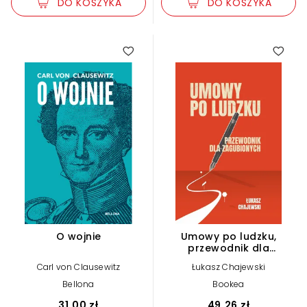
DO KOSZYKA
DO KOSZYKA
O wojnie
Umowy po ludzku,
przewodnik dla
zagubionych
Carl von Clausewitz
Łukasz Chajewski
Bellona
Bookea
31,00 zł
49,26 zł