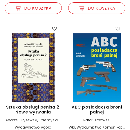
DO KOSZYKA
DO KOSZYKA
Sztuka obsługi penisa 2.
ABC posiadacza broni
Nowe wyzwania
palnej
,
Andrzej Gryżewski
Przemysław
Rafał Dmowski
Pilarski
Wydawnictwo Agora
WKŁ Wydawnictwa Komunikacji