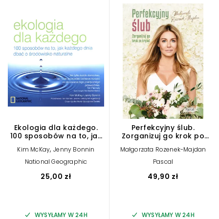
Ekologia dla każdego.
Perfekcyjny ślub.
100 sposobów na to, jak
Zorganizuj go krok po
każdego dnia dbać o
kroku!
,
Kim McKay
Jenny Bonnin
Małgorzata Rozenek-Majdan
środowisko naturalne
National Geographic
Pascal
25,00 zł
49,90 zł
WYSYŁAMY W 24H
WYSYŁAMY W 24H