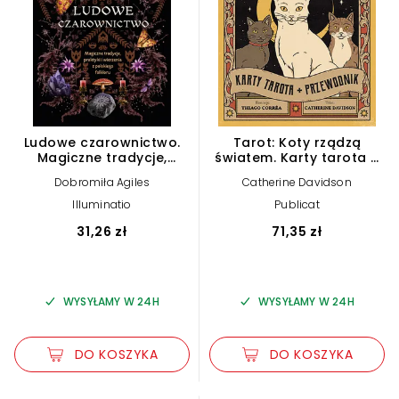
Ludowe czarownictwo.
Tarot: Koty rządzą
Magiczne tradycje,
światem. Karty tarota +
praktyki i wierzenia z
przewodnik
Dobromiła Agiles
Catherine Davidson
polskiego folkloru
Illuminatio
Publicat
31,26 zł
71,35 zł
WYSYŁAMY W 24H
WYSYŁAMY W 24H
DO KOSZYKA
DO KOSZYKA