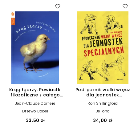
1.00
Krąg łgarzy. Powiastki
Podręcznik walki wręcz
filozoficzne z całego
dla jednostek
świata. Tom 2
specjalnych
Jean-Claude Carriere
Ron Shillingford
Drzewo Babel
Bellona
33,50 zł
34,00 zł