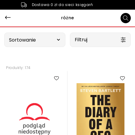
Dostawa 0 zł do sieci księgarń
różne
Wybierz opcję
Filtruj
Sortowanie
Produkty: 174