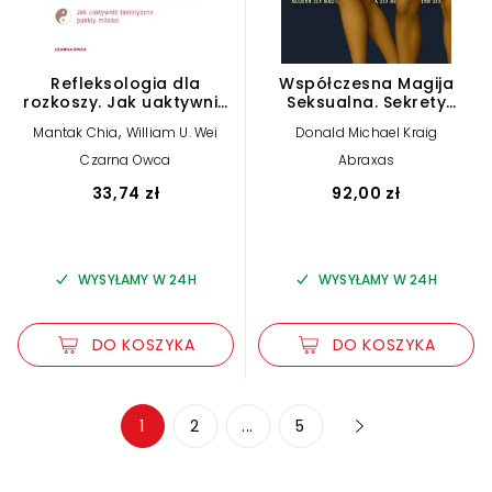
Refleksologia dla
Współczesna Magija
rozkoszy. Jak uaktywnić
Seksualna. Sekrety
taoistyczne punkty
duchowości erotycznej
,
Mantak Chia
William U. Wei
Donald Michael Kraig
miłości
Czarna Owca
Abraxas
33,74 zł
92,00 zł
WYSYŁAMY W 24H
WYSYŁAMY W 24H
DO KOSZYKA
DO KOSZYKA
Zwiększ rozmiar czcionki
1
2
...
5
Zmniejsz rozmiar czcionki
Odwróć kolory