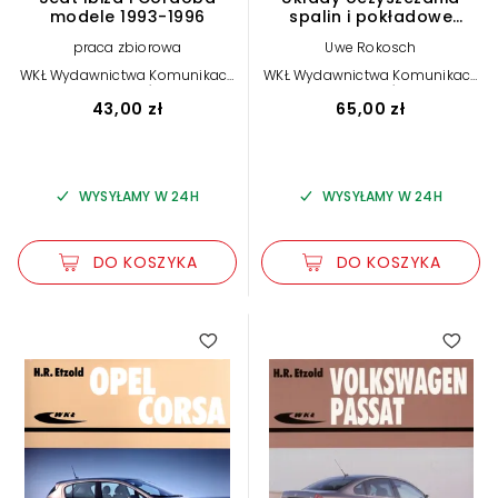
modele 1993-1996
spalin i pokładowe
systemy diagnostyczne
praca zbiorowa
Uwe Rokosch
samochodów
WKŁ Wydawnictwa Komunikacji
WKŁ Wydawnictwa Komunikacji
i Łączności
i Łączności
43,00 zł
65,00 zł
WYSYŁAMY W 24H
WYSYŁAMY W 24H
DO KOSZYKA
DO KOSZYKA