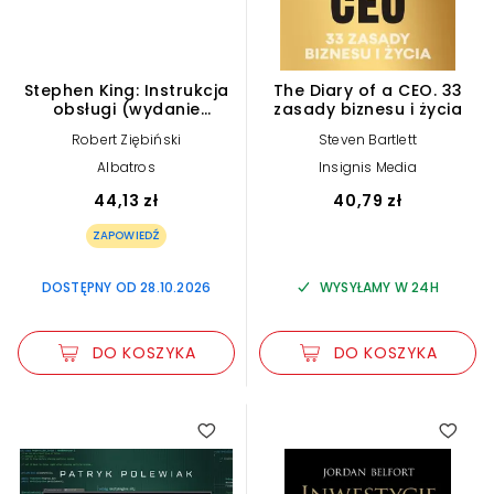
Stephen King: Instrukcja
The Diary of a CEO. 33
obsługi (wydanie
zasady biznesu i życia
uzupełnione)
Robert Ziębiński
Steven Bartlett
Albatros
Insignis Media
44,13 zł
40,79 zł
ZAPOWIEDŹ
DOSTĘPNY OD 28.10.2026
WYSYŁAMY W 24H
DO KOSZYKA
DO KOSZYKA
5.00