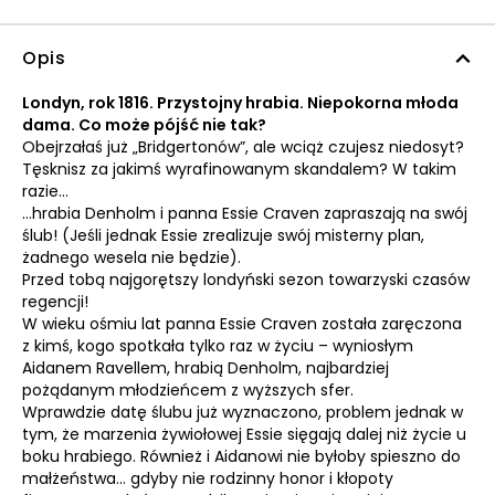
Opis
Londyn, rok 1816. Przystojny hrabia. Niepokorna młoda
dama. Co może pójść nie tak?
Obejrzałaś już „Bridgertonów”, ale wciąż czujesz niedosyt?
Tęsknisz za jakimś wyrafinowanym skandalem? W takim
razie…
…hrabia Denholm i panna Essie Craven zapraszają na swój
ślub! (Jeśli jednak Essie zrealizuje swój misterny plan,
żadnego wesela nie będzie).
Przed tobą najgorętszy londyński sezon towarzyski czasów
regencji!
W wieku ośmiu lat panna Essie Craven została zaręczona
z kimś, kogo spotkała tylko raz w życiu – wyniosłym
Aidanem Ravellem, hrabią Denholm, najbardziej
pożądanym młodzieńcem z wyższych sfer.
Wprawdzie datę ślubu już wyznaczono, problem jednak w
tym, że marzenia żywiołowej Essie sięgają dalej niż życie u
boku hrabiego. Również i Aidanowi nie byłoby spieszno do
małżeństwa… gdyby nie rodzinny honor i kłopoty