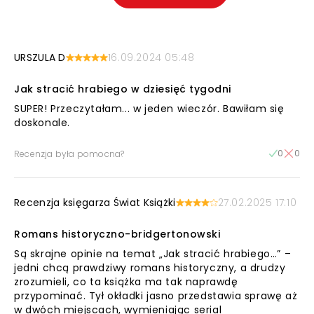
URSZULA D
16.09.2024 05:48
Jak stracić hrabiego w dziesięć tygodni
SUPER! Przeczytałam... w jeden wieczór. Bawiłam się
doskonale.
0
0
Recenzja była pomocna?
Recenzja księgarza Świat Książki
27.02.2025 17:10
Romans historyczno-bridgertonowski
Są skrajne opinie na temat „Jak stracić hrabiego…” –
jedni chcą prawdziwy romans historyczny, a drudzy
zrozumieli, co ta książka ma tak naprawdę
przypominać. Tył okładki jasno przedstawia sprawę aż
w dwóch miejscach, wymieniając serial