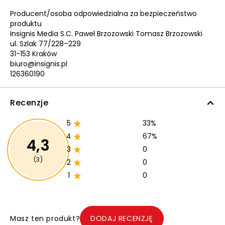
Producent/osoba odpowiedzialna za bezpieczeństwo
produktu
Insignis Media S.C. Paweł Brzozowski Tomasz Brzozowski
ul. Szlak 77/228–229
31-153 Kraków
biuro@insignis.pl
126360190
Recenzje
5
33%
4
67%
4,3
3
0
(3)
2
0
1
0
Masz ten produkt?
DODAJ RECENZJĘ