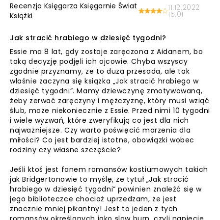
Recenzja Księgarza Księgarnie Świat
11.12.2022
15:01
Książki
Jak stracić hrabiego w dziesięć tygodni?
Essie ma 8 lat, gdy zostaje zaręczona z Aidanem, bo
taką decyzję podjęli ich ojcowie. Chyba wszyscy
zgodnie przyznamy, że to duża przesada, ale tak
właśnie zaczyna się książka „Jak stracić hrabiego w
dziesięć tygodni”. Mamy dziewczynę zmotywowaną,
żeby zerwać zaręczyny i mężczyznę, który musi wziąć
ślub, może niekoniecznie z Essie. Przed nimi 10 tygodni
i wiele wyzwań, które zweryfikują co jest dla nich
najważniejsze. Czy warto poświęcić marzenia dla
miłości? Co jest bardziej istotne, obowiązki wobec
rodziny czy własne szczęście?
Jeśli ktoś jest fanem romansów kostiumowych takich
jak Bridgertonowie to myślę, że tytuł „Jak stracić
hrabiego w dziesięć tygodni” powinien znaleźć się w
jego biblioteczce chociaż uprzedzam, że jest
znacznie mniej pikantny! Jest to jeden z tych
romansów określanych jako slow burn, czyli napięcie