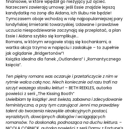
finansowe, w które wpędził go nieżyjący już ojciec.
Narzeczeni zawierają umowę: jeśli Essie znajdzie lepszą
kandydatkę na żonę dla Aidana, ich ślubu nie będzie!
Tymczasem oboje wchodzą w rolę najpopularniejszej pary
londyńskiej śmietanki towarzyskiej. Udawane i prawdziwe
uczucia niespodziewanie zaczynają się przeplatać, a plan
Essie i Aidana szybko się komplikuje…
Romans, w którym wrogowie stają się kochankami, a
wartka akcja trzyma w napięciu i zaskakuje – to zupełnie
jak oglądanie „Bridgertonów”!
Książka idealna dla fanek „Outlandera” i „Romantycznego
księcia”.
Ten piękny romans was oczaruje i przetańczycie z nim w
rytmie walca całą noc. Niech koniecznie od razu trafi na
szczyt waszego stosiku lektur!
– BETH REEKLES, autorka
powieści z serii „The Kissing Booth”
Uwielbiam tę książkę! Jest świeża, zabawna i zdecydowanie
feministyczna, a przy tym czarująca! Jenni ma prawdziwy
talent do tworzenia niezwykle atrakcyjnych postaci,
wyrazistych, dowcipnych dialogów i wciągających
romansów. To doskonała, podnosząca na duchu lektura.
–
NICOLA CORNICK, autorka powieści z serii Damy z Fortune’s