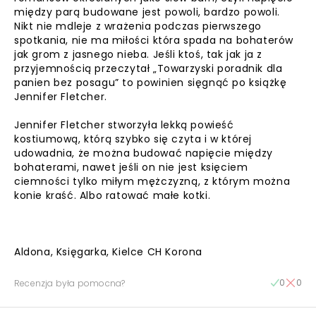
między parą budowane jest powoli, bardzo powoli.
Nikt nie mdleje z wrażenia podczas pierwszego
spotkania, nie ma miłości która spada na bohaterów
jak grom z jasnego nieba. Jeśli ktoś, tak jak ja z
przyjemnością przeczytał „Towarzyski poradnik dla
panien bez posagu” to powinien sięgnąć po książkę
Jennifer Fletcher.
Jennifer Fletcher stworzyła lekką powieść
kostiumową, którą szybko się czyta i w której
udowadnia, że można budować napięcie między
bohaterami, nawet jeśli on nie jest księciem
ciemności tylko miłym mężczyzną, z którym można
konie kraść. Albo ratować małe kotki.
Aldona, Księgarka, Kielce CH Korona
0
0
Recenzja była pomocna?