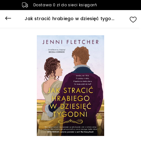
Dostawa 0 zł do sieci księgarń
Jak stracić hrabiego w dziesięć tygodni