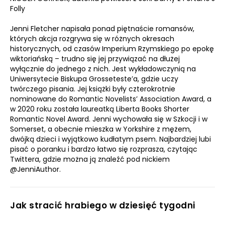
Folly
Jenni Fletcher napisała ponad piętnaście romansów,
których akcja rozgrywa się w różnych okresach
historycznych, od czasów Imperium Rzymskiego po epokę
wiktoriańską – trudno się jej przywiązać na dłużej
wyłącznie do jednego z nich. Jest wykładowczynią na
Uniwersytecie Biskupa Grosseteste’a, gdzie uczy
twórczego pisania. Jej książki były czterokrotnie
nominowane do Romantic Novelists’ Association Award, a
w 2020 roku została laureatką Liberta Books Shorter
Romantic Novel Award. Jenni wychowała się w Szkocji i w
Somerset, a obecnie mieszka w Yorkshire z mężem,
dwójką dzieci i wyjątkowo kudłatym psem. Najbardziej lubi
pisać o poranku i bardzo łatwo się rozprasza, czytając
Twittera, gdzie można ją znaleźć pod nickiem
@JenniAuthor.
Jak stracić hrabiego w dziesięć tygodni