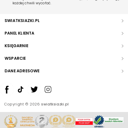
każdej chwili wycofać.
SWIATKSIAZKI.PL
PANEL KLIENTA
KSIĘGARNIE
WSPARCIE
DANE ADRESOWE
Zwiększ rozmiar czcionki
Zmniejsz rozmiar czcionki
Copyright © 2026
swiatksiazki.pl
Odwróć kolory
Skala szarości