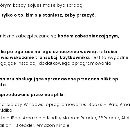
którym każdy sojusz może być zdradą.
tylko o to, kim się staniesz, żeby przeżyć.
roniczne zabezpieczane są
kodem zabezpieczającym,
iku polegające na jego oznaczeniu wewnątrz treści
iwia wskazanie transakcji Użytkownika.
Jest to wygodne 
agające instalacji dodatkowego oprogramowania
apieru obsługujące sprzedawane przez nas pliki: np.
cto.
przedawane przez nas pliki:
 Android czy Windows; oprogramowanie: iBooks – iPad; Am
Aldiko
 – iPad; Amazon – Kindle; Moon + Reader, FBReader, Aldi
dition, FBReader, Amazon Kindle.