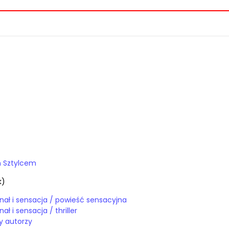
m Sztylcem
k)
E-booki / kryminał i sensacja / powieść sensacyjna
E-booki / kryminał i sensacja / thriller
y autorzy