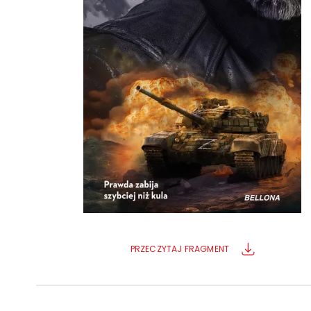
Powiększony kursor
Pomoc w czytaniu
Podkreślenie linków
PRZECZYTAJ FRAGMENT