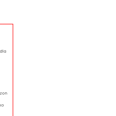
dla
azon
ko