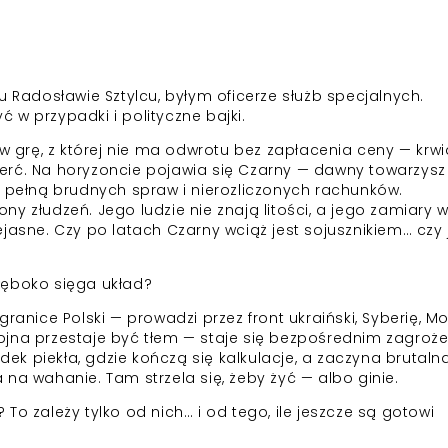
u Radosławie Sztylcu, byłym oficerze służb specjalnych.
yć w przypadki i polityczne bajki.
 w grę, z której nie ma odwrotu bez zapłacenia ceny — krwi
erć. Na horyzoncie pojawia się Czarny — dawny towarzysz
, pełną brudnych spraw i nierozliczonych rachunków.
y złudzeń. Jego ludzie nie znają litości, a jego zamiary
jasne. Czy po latach Czarny wciąż jest sojusznikiem… czy 
łęboko sięga układ?
ranice Polski — prowadzi przez front ukraiński, Syberię, M
ojna przestaje być tłem — staje się bezpośrednim zagroż
odek piekła, gdzie kończą się kalkulacje, a zaczyna brutaln
na wahanie. Tam strzela się, żeby żyć — albo ginie.
To zależy tylko od nich… i od tego, ile jeszcze są gotowi