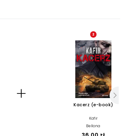
2
Kacerz (e-book)
Kafir
Bellona
36,00 zł