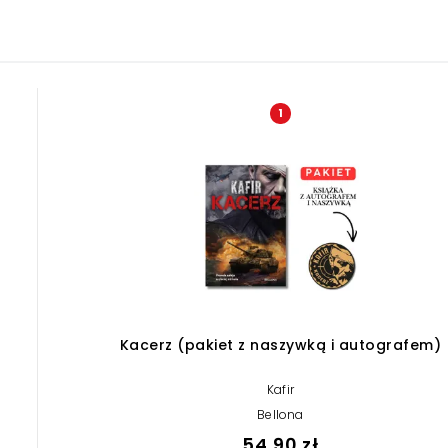
1
Kacerz (pakiet z naszywką i autografem)
Kafir
Bellona
54,90 zł