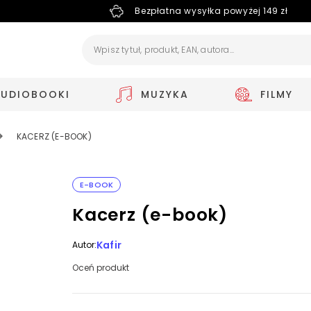
Bezpłatna wysyłka powyżej 149 zł
AUDIOBOOKI
MUZYKA
FILMY
KACERZ (E-BOOK)
E-BOOK
Kacerz (e-book)
Kafir
Autor:
Oceń produkt