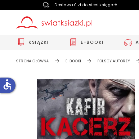
Dostawa 0 zł do sieci księgarń
KSIĄŻKI
E-BOOKI
STRONA GŁÓWNA
E-BOOKI
POLSCY AUTORZY
accessible
Zwiększ rozmiar czcionki
Zmniejsz rozmiar czcionki
Odwróć kolory
Skala szarości