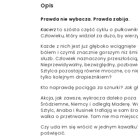
Opis
Prawda nie wybacza. Prawda zabija.
Kacerz
to szósta część cyklu o pułkownik
Człowieku, który widział za dużo, by wierz
Każde z nich jest już głęboko wciągnięte
bólem i czymś znacznie gorszym niż śmi
służb. Człowiek naznaczony przeszłością
Nieprzewidywalny, bezwzględny, pozbawion
Sztylca pozostają równie mroczne, co nie
tylko kolejnym drapieżnikiem?
Kto naprawdę pociąga za sznurki? Jak g
Akcja, jak zawsze, wykracza daleko poza g
Śródziemne, Niemcy i odległą Maderę. W
Sztylc, Anaba i Rusinek trafiają w sam śr
walka o przetrwanie. Tam nie ma miejsca 
Czy uda im się wrócić w jednym kawałku? 
poświęcić.