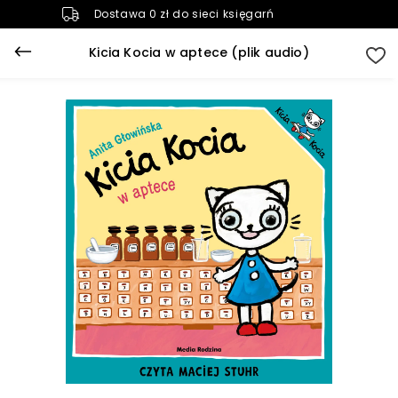
Dostawa 0 zł do sieci księgarń
Kicia Kocia w aptece (plik audio)