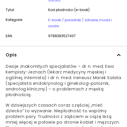
Salata
Tytuł:
Kod płodności (e-book)
Kategorie:
E-booki / poradniki / zdrowie, moda i
uroda
EAN:
9788383527437
Opis
Dwoje znakomitych specjalistów – dr n. med. Ewa
Kempisty-Jeznach (lekarz medycyny męskiej i
ogólnej, internista) i dr n. med. Ireneusz Marek Salata
(specjalista endokrynolog i ginekolog-położnik,
androlog kliniczny) – o problemach z męską
płodnością.
W dzisiejszych czasach coraz częściej „mieć
dziecko” to wyzwanie. Niepłodność to wspólny
problem pary. Trudności z zajściem w ciążę leżą
mniej więcej w połowie po stronie kobiet i mężczyzn.