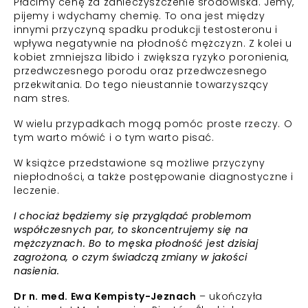
Płacimy cenę za zanieczyszczenie środowiska. Jemy,
pijemy i wdychamy chemię. To ona jest między
innymi przyczyną spadku produkcji testosteronu i
wpływa negatywnie na płodność mężczyzn. Z kolei u
kobiet zmniejsza libido i zwiększa ryzyko poronienia,
przedwczesnego porodu oraz przedwczesnego
przekwitania. Do tego nieustannie towarzyszący
nam stres.
W wielu przypadkach mogą pomóc proste rzeczy. O
tym warto mówić i o tym warto pisać.
W książce przedstawione są możliwe przyczyny
niepłodności, a także postępowanie diagnostyczne i
leczenie.
I chociaż będziemy się przyglądać problemom
współczesnych par, to skoncentrujemy się na
mężczyznach. Bo to męska płodność jest dzisiaj
zagrożona, o czym świadczą zmiany w jakości
nasienia.
Dr n. med. Ewa Kempisty-Jeznach
– ukończyła