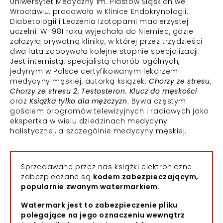
Uniwersytet Medyczny im. Piastów Śląskich we
Wrocławiu, pracowała w Klinice Endokrynologii,
Diabetologii i Leczenia Izotopami macierzystej
uczelni. W 1981 roku wyjechała do Niemiec, gdzie
założyła prywatną klinikę, w której przez trzydzieści
dwa lata zdobywała kolejne stopnie specjalizacji.
Jest internistą, specjalistą chorób ogólnych,
jedynym w Polsce certyfikowanym lekarzem
medycyny męskiej, autorką książek:
Chorzy ze stresu
,
Chorzy ze stresu 2
,
Testosteron. Klucz do męskości
oraz
Książka tylko dla mężczyzn
. Bywa częstym
gościem programów telewizyjnych i radiowych jako
ekspertka w wielu dziedzinach medycyny
holistycznej, a szczególnie medycyny męskiej.
Sprzedawane przez nas książki elektroniczne
zabezpieczane są
kodem zabezpieczającym,
popularnie zwanym watermarkiem.
Watermark jest to zabezpieczenie pliku
polegające na jego oznaczeniu wewnątrz