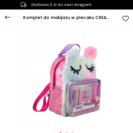
Dostawa 0 zł do sieci księgarń
Komplet do makijażu w plecaku CREATE IT!