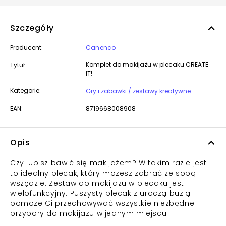
Szczegóły
Producent:
Canenco
Komplet do makijażu w plecaku CREATE
Tytuł:
IT!
Kategorie:
Gry i zabawki / zestawy kreatywne
EAN:
8719668008908
Opis
Czy lubisz bawić się makijażem? W takim razie jest
to idealny plecak, który możesz zabrać ze sobą
wszędzie. Zestaw do makijażu w plecaku jest
wielofunkcyjny. Puszysty plecak z uroczą buzią
pomoże Ci przechowywać wszystkie niezbędne
przybory do makijażu w jednym miejscu.