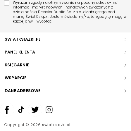
Wyrażam zgodę na otrzymywanie na podany adres e-mail
informacji marketingowych i handlowych związanych z
działalnością Dressler Dublin Sp. z o.o., działającego pod
marką Świat Książki. Jestem świadomy/-a, że zgodę tę mogę w
każdej chwili wycofać.
SWIATKSIAZKI.PL
PANEL KLIENTA
KSIĘGARNIE
WSPARCIE
DANE ADRESOWE
Zwiększ rozmiar czcionki
Zmniejsz rozmiar czcionki
Copyright © 2026
swiatksiazki.pl
Odwróć kolory