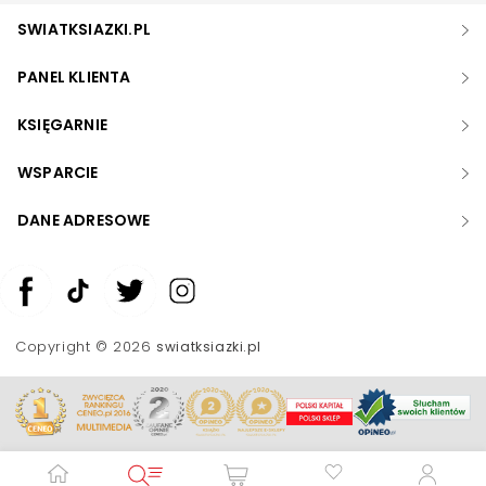
SWIATKSIAZKI.PL
PANEL KLIENTA
KSIĘGARNIE
WSPARCIE
DANE ADRESOWE
Zwiększ rozmiar czcionki
Zmniejsz rozmiar czcionki
Copyright © 2026
swiatksiazki.pl
Odwróć kolory
Skala szarości
Pomoc w czytaniu
Podkreślenie linków