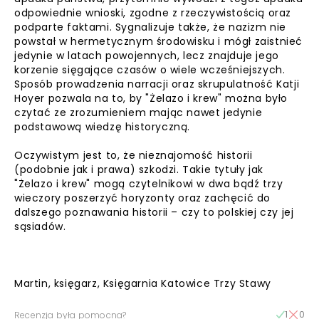
odpowiednie wnioski, zgodne z rzeczywistością oraz
podparte faktami. Sygnalizuje także, że nazizm nie
powstał w hermetycznym środowisku i mógł zaistnieć
jedynie w latach powojennych, lecz znajduje jego
korzenie sięgające czasów o wiele wcześniejszych.
Sposób prowadzenia narracji oraz skrupulatność Katji
Hoyer pozwala na to, by "Żelazo i krew" można było
czytać ze zrozumieniem mając nawet jedynie
podstawową wiedzę historyczną.
Oczywistym jest to, że nieznajomość historii
(podobnie jak i prawa) szkodzi. Takie tytuły jak
"Żelazo i krew" mogą czytelnikowi w dwa bądź trzy
wieczory poszerzyć horyzonty oraz zachęcić do
dalszego poznawania historii – czy to polskiej czy jej
sąsiadów.
Martin, księgarz, Księgarnia Katowice Trzy Stawy
1
0
Recenzja była pomocna?