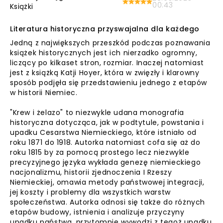
00:43
Książki
Literatura historyczna przyswajalna dla każdego
Jedną z największych przeszkód podczas poznawania
książek historycznych jest ich nierzadko ogromny,
liczący po kilkaset stron, rozmiar. Inaczej natomiast
jest z książką Katji Hoyer, która w zwięzły i klarowny
sposób podjęła się przedstawieniu jednego z etapów
w historii Niemiec.
"Krew i żelazo" to niezwykle udana monografia
historyczna dotycząca, jak w podtytule, powstania i
upadku Cesarstwa Niemieckiego, które istniało od
roku 1871 do 1918. Autorka natomiast cofa się aż do
roku 1815 by za pomocą prostego lecz niezwykle
precyzyjnego języka wykłada genezę niemieckiego
nacjonalizmu, historii zjednoczenia I Rzeszy
Niemieckiej, omawia metody państwowej integracji,
jej koszty i problemy dla wszystkich warstw
społeczeństwa. Autorka odnosi się także do różnych
etapów budowy, istnienia i analizuje przyczyny
upadku państwa, przytomnie wywodzi z tegoż upadku