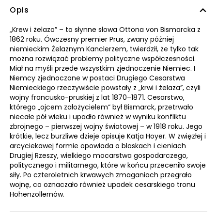
Opis
„Krew i żelazo” – to słynne słowa Ottona von Bismarcka z
1862 roku. Ówczesny premier Prus, zwany później
niemieckim Żelaznym Kanclerzem, twierdził, że tylko tak
można rozwiązać problemy polityczne współczesności.
Miał na myśli przede wszystkim zjednoczenie Niemiec. I
Niemcy zjednoczone w postaci Drugiego Cesarstwa
Niemieckiego rzeczywiście powstały z „krwi i żelaza”, czyli
wojny francusko-pruskiej z lat 1870–1871. Cesarstwo,
którego „ojcem założycielem” był Bismarck, przetrwało
niecałe pół wieku i upadło również w wyniku konfliktu
zbrojnego – pierwszej wojny światowej – w 1918 roku. Jego
krótkie, lecz burzliwe dzieje opisuje Katja Hoyer. W zwięzłej i
arcyciekawej formie opowiada o blaskach i cieniach
Drugiej Rzeszy, wielkiego mocarstwa gospodarczego,
politycznego i militarnego, które w końcu przeceniło swoje
siły. Po czteroletnich krwawych zmaganiach przegrało
wojnę, co oznaczało również upadek cesarskiego tronu
Hohenzollernów.