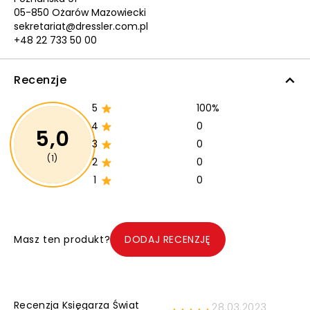
05-850 Ożarów Mazowiecki
sekretariat@dressler.com.pl
+48 22 733 50 00
Recenzje
5
100%
4
0
5,0
3
0
(1)
2
0
1
0
Masz ten produkt?
DODAJ RECENZJĘ
Recenzja Księgarza Świat
28.03.2023