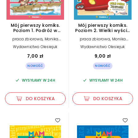
Mój pierwszy komiks.
Mój pierwszy komiks.
Poziom 1. Podróż w
Poziom 2. Wielki wyścig
nieznane. Disney Vaiana
poszukiwaczy. Disney
,
,
praca zbiorowa
Monika
praca zbiorowa
Monika
Stitch
Kiersnowska (tłum.)
Kiersnowska (tłum.)
Wydawnictwo Olesiejuk
Wydawnictwo Olesiejuk
7,00 zł
9,00 zł
NOWOŚĆ
NOWOŚĆ
WYSYŁAMY W 24H
WYSYŁAMY W 24H
DO KOSZYKA
DO KOSZYKA