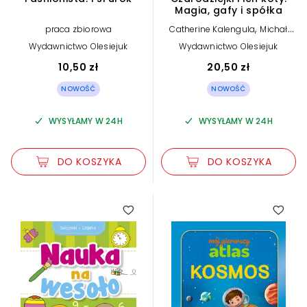
Magia, gafy i spółka
,
praca zbiorowa
Catherine Kalengula
Michał
,
Goreń (tłum.)
Faltazius (ilustr.)
Wydawnictwo Olesiejuk
Wydawnictwo Olesiejuk
10,50 zł
20,50 zł
NOWOŚĆ
NOWOŚĆ
WYSYŁAMY W 24H
WYSYŁAMY W 24H
DO KOSZYKA
DO KOSZYKA