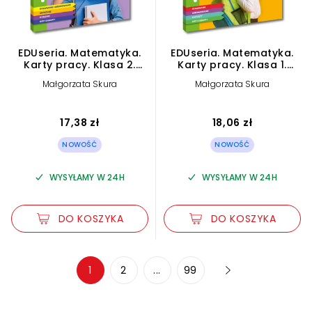
EDUseria. Matematyka.
EDUseria. Matematyka.
Karty pracy. Klasa 2.
Karty pracy. Klasa 1.
Kapitan Nauka
Kapitan Nauka
Małgorzata Skura
Małgorzata Skura
17,38 zł
18,06 zł
NOWOŚĆ
NOWOŚĆ
WYSYŁAMY W 24H
WYSYŁAMY W 24H
DO KOSZYKA
DO KOSZYKA
Zwiększ rozmiar czcionki
1
2
...
99
Zmniejsz rozmiar czcionki
Odwróć kolory