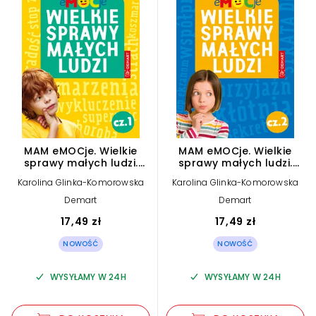
MAM eMOCje. Wielkie
MAM eMOCje. Wielkie
sprawy małych ludzi.
sprawy małych ludzi.
Opowiadania
Opowiadania
Karolina Glinka-Komorowska
Karolina Glinka-Komorowska
terapeutyczne. Część 1
terapeutyczne. Część 2
Demart
Demart
17,49 zł
17,49 zł
NOWOŚĆ
NOWOŚĆ
WYSYŁAMY W 24H
WYSYŁAMY W 24H