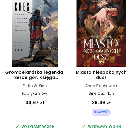
Grombelardzka legenda.
Miasto niespokojnych
Serce gór. Księga
dusz
Całości. Tom 3
Feliks W. Kres
Anna Piechowiak
Fabryka Słów
Sine Qua Non
34,67 zł
38,49 zł
NOWOŚĆ
WYSYŁAMY W 24H
WYSYŁAMY W 24H