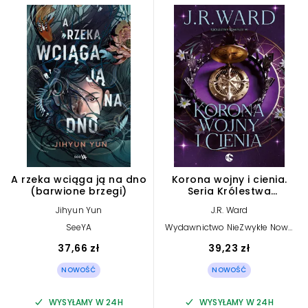
A rzeka wciąga ją na dno
Korona wojny i cienia.
(barwione brzegi)
Seria Królestwa
Kompasu. Tom 1
Jihyun Yun
J.R. Ward
SeeYA
Wydawnictwo NieZwykłe Nowe
Strony
37,66 zł
39,23 zł
NOWOŚĆ
NOWOŚĆ
WYSYŁAMY W 24H
WYSYŁAMY W 24H