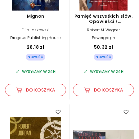
Mignon
Pamięć wszystkich słów.
Opowieści z
meekhańskiego
Filip Laskowski
Robert M. Wegner
pogranicza. Tom 4
Drageus Publishing House
Powergraph
28,18 zł
50,32 zł
NOWOŚĆ
NOWOŚĆ
WYSYŁAMY W 24H
WYSYŁAMY W 24H
DO KOSZYKA
DO KOSZYKA