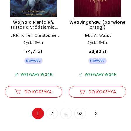
Wojna o Pierścień.
Weavingshaw (barwione
Historia Śródziemia.
brzegi)
Część 8
,
J.R.R. Tolkien
Christopher
Heba Al-Wasity
Tolkien
Zysk i S-ka
Zysk i S-ka
74,71 zł
56,92 zł
NOWOŚĆ
NOWOŚĆ
WYSYŁAMY W 24H
WYSYŁAMY W 24H
DO KOSZYKA
DO KOSZYKA
Zwiększ rozmiar czcionki
1
2
...
52
Zmniejsz rozmiar czcionki
Odwróć kolory