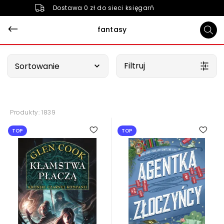
Dostawa 0 zł do sieci księgarń
fantasy
Wybierz opcję
Filtruj
Sortowanie
Produkty: 1839
TOP
TOP