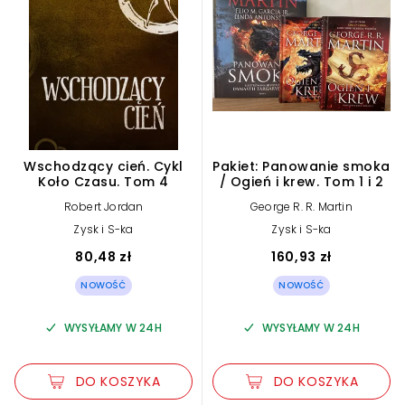
Wschodzący cień. Cykl
Pakiet: Panowanie smoka
Koło Czasu. Tom 4
/ Ogień i krew. Tom 1 i 2
Robert Jordan
George R. R. Martin
Zysk i S-ka
Zysk i S-ka
80,48 zł
160,93 zł
NOWOŚĆ
NOWOŚĆ
WYSYŁAMY W 24H
WYSYŁAMY W 24H
DO KOSZYKA
DO KOSZYKA