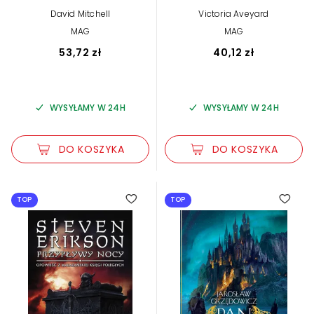
2 (barwione brzegi)
David Mitchell
Victoria Aveyard
MAG
MAG
53,72 zł
40,12 zł
WYSYŁAMY W 24H
WYSYŁAMY W 24H
DO KOSZYKA
DO KOSZYKA
TOP
TOP