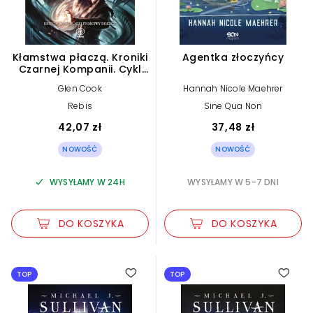
Kłamstwa płaczą. Kroniki
Agentka złoczyńcy
Czarnej Kompanii. Cykl
Nielitościwy deszcz. Tom
Glen Cook
Hannah Nicole Maehrer
1
Rebis
Sine Qua Non
42,07 zł
37,48 zł
NOWOŚĆ
NOWOŚĆ
WYSYŁAMY W 24H
WYSYŁAMY W 5-7 DNI
DO KOSZYKA
DO KOSZYKA
TOP
TOP