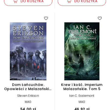
DO KOSZYKA
DO KOSZYKA
Dom Łańcuchów.
Krew i kość. Imperium
Opowieści z Malazańskiej
Malazańskie. Tom 5
Księgi Poległych. Tom 4
Steven Erikson
Ian C. Esslemont
MAG
MAG
54,00 zł
46,92 zł