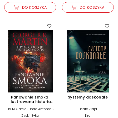
DO KOSZYKA
DO KOSZYKA
Panowanie smoka.
Systemy doskonałe
Ilustrowana historia
dynastii Targaryenów.
,
,
Elio M. Garcia
Linda Antonsso
Beata Ziaja
Tom 1
,
George R.R. Martin
Jr.
Zysk i S-ka
Lira