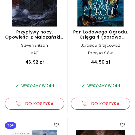
Przypływy nocy.
Pan Lodowego Ogrodu.
Opowieści z Malazańskiej
Księga 4 (oprawa
Księgi Poległych. Tom 5
twarda)
Steven Erikson
Jarosław Grzędowicz
MAG
Fabryka Słów
46,92 zł
44,50 zł
WYSYŁAMY W 24H
WYSYŁAMY W 24H
DO KOSZYKA
DO KOSZYKA
TOP