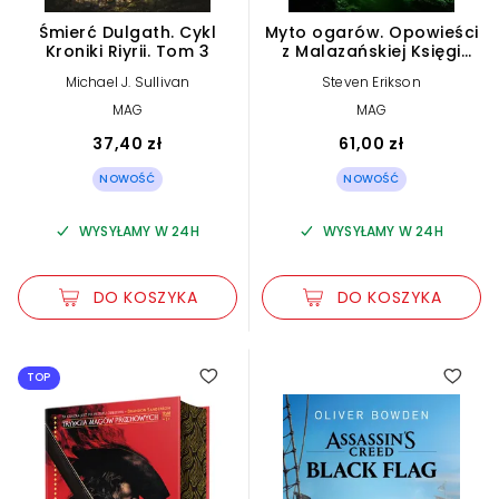
Śmierć Dulgath. Cykl
Myto ogarów. Opowieści
Kroniki Riyrii. Tom 3
z Malazańskiej Księgi
Poległych. Tom 8
Michael J. Sullivan
Steven Erikson
MAG
MAG
37,40 zł
61,00 zł
NOWOŚĆ
NOWOŚĆ
WYSYŁAMY W 24H
WYSYŁAMY W 24H
DO KOSZYKA
DO KOSZYKA
TOP