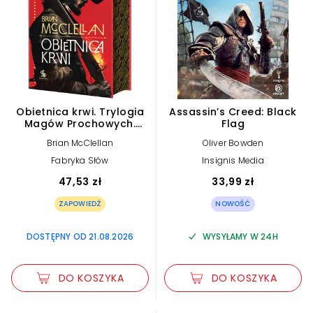
Obietnica krwi. Trylogia
Assassin’s Creed: Black
Magów Prochowych.
Flag
Tom 1
Brian McClellan
Oliver Bowden
Fabryka Słów
Insignis Media
47,53 zł
33,99 zł
ZAPOWIEDŹ
NOWOŚĆ
DOSTĘPNY OD 21.08.2026
WYSYŁAMY W 24H
DO KOSZYKA
DO KOSZYKA