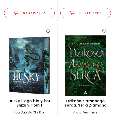
DO KOSZYKA
DO KOSZYKA
Husky i jego biały kot
Dzikość złamanego
Shizun. Tom 1
serca. Seria Złamana
klątwa. Tom 2
Rou Bao Bu Chi Rou
Brigid Kemmerer